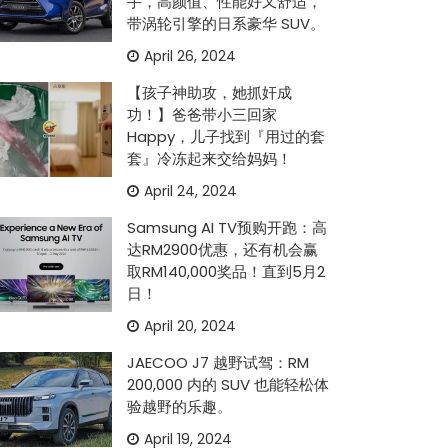
手，高颜值、性能好又舒适，
带涡轮引擎的日系豪华 SUV。
April 26, 2024
【孩子神助攻，她抓奸成
功！】爸爸带小三回家
Happy，儿子找到『用过的套
套』冷冻起来交给妈妈！
April 24, 2024
Samsung AI TV预购开跑：高
达RM2900优惠，还有机会赢
取RM140,000奖品！直到5月2
日！
April 20, 2024
JAECOO J7 越野试驾：RM
200,000 内的 SUV 也能轻松体
验越野的乐趣。
April 19, 2024