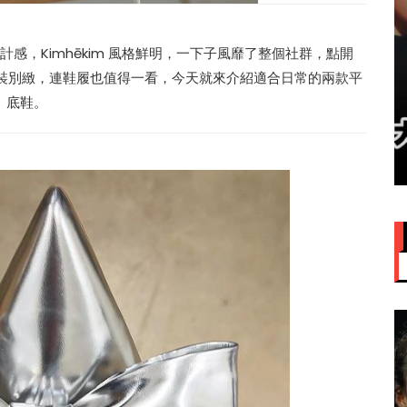
感，Kimhēkim 風格鮮明，一下子風靡了整個社群，點開
僅時裝別緻，連鞋履也值得一看，今天就來介紹適合日常的兩款平
底鞋。
赞大马
IU大马演唱会票价来了！最贵
VVIP门票RM949