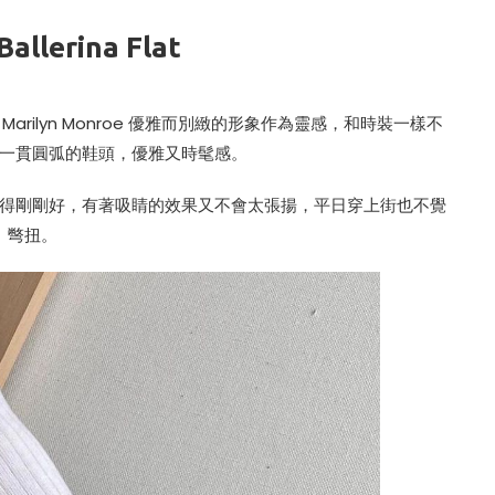
allerina Flat
以謬思女神 Marilyn Monroe 優雅而別緻的形象作為靈感，和時裝一樣不
一貫圓弧的鞋頭，優雅又時髦感。
得剛剛好，有著吸睛的效果又不會太張揚，平日穿上街也不覺
彆扭。