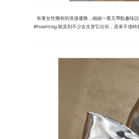
有著女性獨有的浪漫優雅，細細一看又帶點趣味設計
#hashtag 能見到不少女生穿它出街，原來不
热辣滚烫》3
苏永康将邀歌迷上台合唱！
映！
肉骨茶“全世界最好吃”