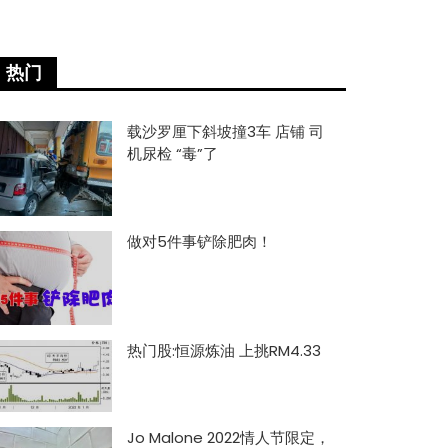
热门
载沙罗厘下斜坡撞3车 店铺 司
机尿检 “毒”了
做对5件事铲除肥肉！
热门股:恒源炼油 上挑RM4.33
Jo Malone 2022情人节限定，