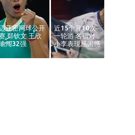
奥斯汀网球赛｜
近15个月10次
王雅繁袁悦会师
黄智勇
一轮游 名宿对
4强 中国锁定女
治背伤 
小李表现感困惑
单4强门票
英赛和