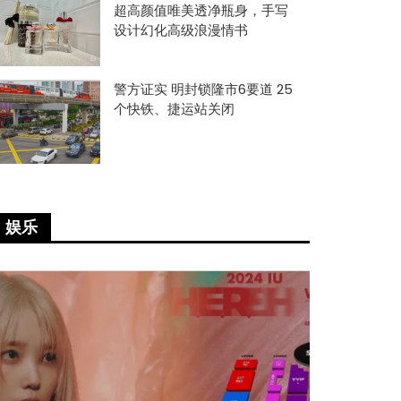
超高颜值唯美透净瓶身，手写
设计幻化高级浪漫情书
警方证实 明封锁隆市6要道 25
个快铁、捷运站关闭
娱乐