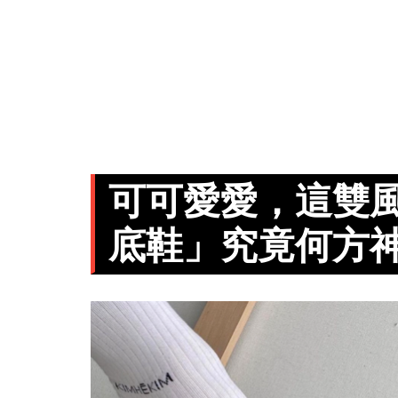
可可愛愛，這雙
底鞋」究竟何方