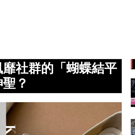
風靡社群的「蝴蝶結平
神聖？