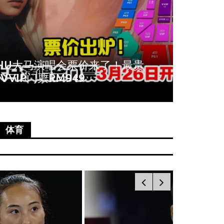
周冬雨爆秀场耍大牌！拒与VIP合
《唐人
影全程臭脸不配合
尚语贤
体育