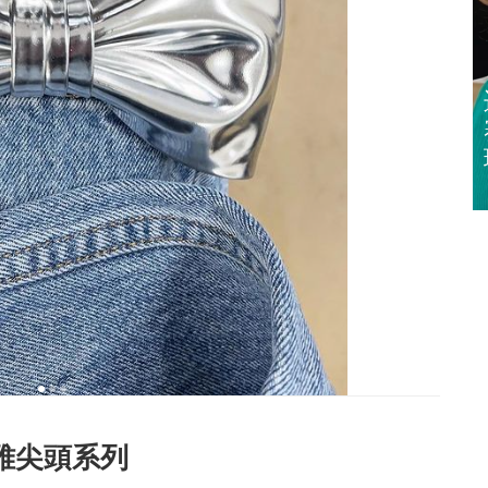
迈亚密网球公开
赛 郑钦文 王欣
瑜闯32强
優雅尖頭系列