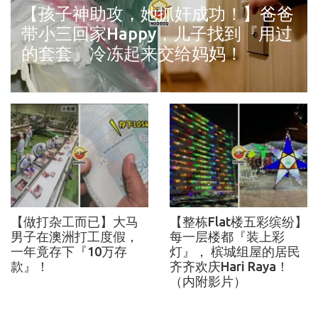
【孩子神助攻，她抓奸成功！】爸爸
带小三回家Happy，儿子找到『用过
的套套』冷冻起来交给妈妈！
【做打杂工而已】大马
【整栋Flat楼五彩缤纷】
男子在澳洲打工度假，
每一层楼都『装上彩
一年竟存下『10万存
灯』， 槟城组屋的居民
款』！
齐齐欢庆Hari Raya！
（内附影片）