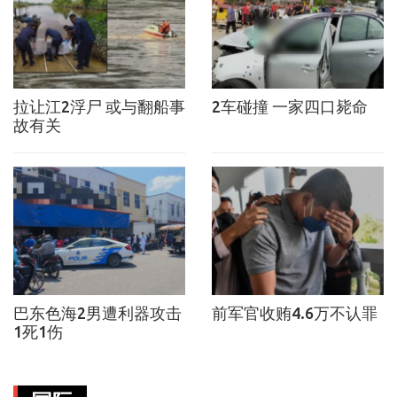
拉让江2浮尸 或与翻船事
2车碰撞 一家四口毙命
故有关
巴东色海2男遭利器攻击
前军官收贿4.6万不认罪
1死1伤