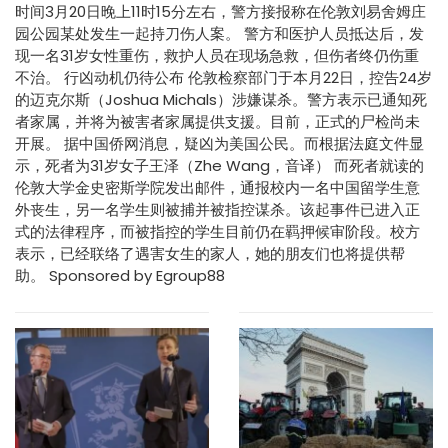
时间3月20日晚上11时15分左右，警方接报称在伦敦刘易舍姆庄
园公园某处发生一起持刀伤人案。 警方和医护人员抵达后，发
现一名31岁女性重伤，救护人员在现场急救，但伤者终仍伤重
不治。 行凶动机仍待公布 伦敦检察部门于本月22日，控告24岁
的迈克尔斯（Joshua Michals）涉嫌谋杀。警方表示已通知死
者家属，并将为被害者家属提供支援。目前，正式的尸检尚未
开展。 据中国侨网消息，疑凶为美国公民。而根据法庭文件显
示，死者为31岁女子王泽（Zhe Wang，音译） 而死者就读的
伦敦大学金史密斯学院发出邮件，通报校内一名中国留学生意
外丧生，另一名学生则被捕并被指控谋杀。该起事件已进入正
式的法律程序，而被指控的学生目前仍在羁押候审阶段。校方
表示，已经联络了遇害女生的家人，她的朋友们也将提供帮
助。 Sponsored by Egroup88