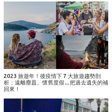
2023 旅遊年！後疫情下 7 大旅遊趨勢剖
析：遠離塵囂、懷舊度假…把過去遺失的補
回來！