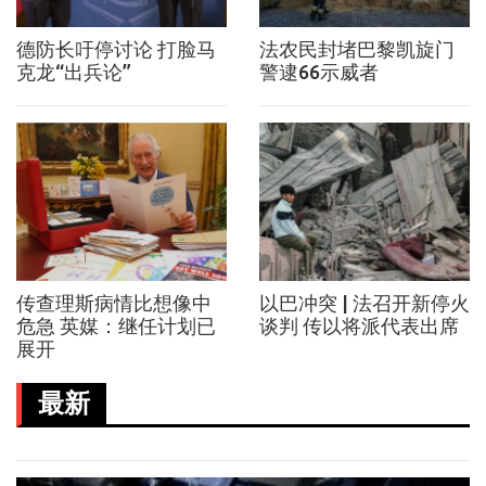
德防长吁停讨论 打脸马
法农民封堵巴黎凯旋门
克龙“出兵论”
警逮66示威者
传查理斯病情比想像中
以巴冲突 | 法召开新停火
危急 英媒：继任计划已
谈判 传以将派代表出席
展开
最新