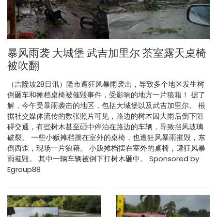
暴风雨袭 大城堡 武吉加里尔 茶室露天桌椅
被吹翻
（吉隆坡28日讯）隆市遭狂风暴雨袭击，导致多个地区发生树
倒砸车和摊档桌椅被催毁事件，受影响的地方一片狼藉！ 据了
解，今午受暴雨袭击的地区，包括大城堡以及武吉加里尔。 根
据社交媒体流传的数张照片可见，路边的树木因大雨后倒下阻
碍交通，有些树木甚至砸中停泊在路边的车辆，导致挡风玻璃
破裂。 一些小贩摊档摆在室外的桌椅，也遭狂风暴雨摧毁，东
倒西歪，现场一片狼藉。 小贩摊档摆在室外的桌椅，遭狂风暴
雨摧毁。 其中一辆车辆被倒下打树木砸中。 Sponsored by
Egroup88