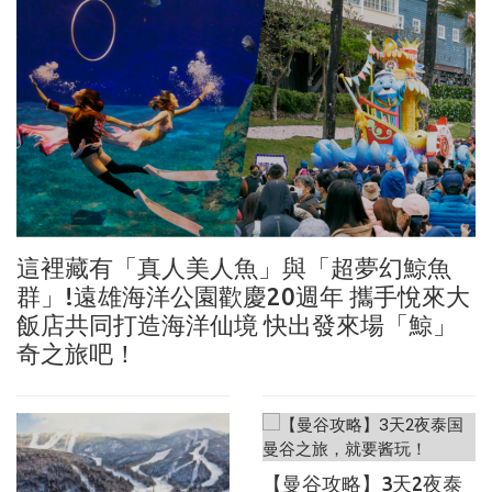
這裡藏有「真人美人魚」與「超夢幻鯨魚
群」!遠雄海洋公園歡慶20週年 攜手悅來大
飯店共同打造海洋仙境 快出發來場「鯨」
奇之旅吧！
【曼谷攻略】3天2夜泰