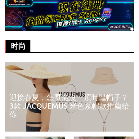
时尚
迎接春夏，怎麼能沒一頂時髦帽子？
3款 JACQUEMUS 米色系帽款推薦給
你