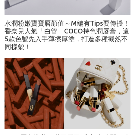
水潤粉嫩寶寶唇顏值～M編有Tips要傳授！
香奈兒人氣「白管」COCO持色潤唇膏，這
5款色號先入手薄擦厚塗，打造多種截然不
同樣貌！