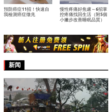
預防癌症11招！快速自
慢性疼痛好焦慮～6招掌
我檢測癌症徵兆
控疼痛找回生活（附5個
小撇步改善睡眠品質）
新闻