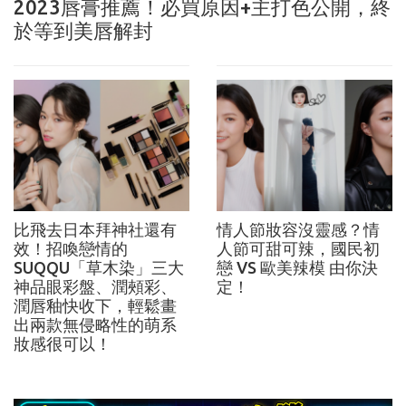
2023唇膏推薦！必買原因+主打色公開，終
於等到美唇解封
比飛去日本拜神社還有
情人節妝容沒靈感？情
效！招喚戀情的
人節可甜可辣，國民初
SUQQU「草木染」三大
戀 VS 歐美辣模 由你決
神品眼彩盤、潤頰彩、
定！
潤唇釉快收下，輕鬆畫
出兩款無侵略性的萌系
妝感很可以！