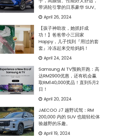
手，高颜值、性能好又舒适，
带涡轮引擎的日系豪华 SUV。
April 26, 2024
【孩子神助攻，她抓奸成
功！】爸爸带小三回家
Happy，儿子找到『用过的套
套』冷冻起来交给妈妈！
April 24, 2024
Samsung AI TV预购开跑：高
达RM2900优惠，还有机会赢
取RM140,000奖品！直到5月2
日！
April 20, 2024
JAECOO J7 越野试驾：RM
200,000 内的 SUV 也能轻松体
验越野的乐趣。
April 19, 2024