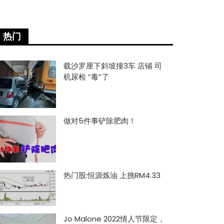
热门
载沙罗厘下斜坡撞3车 店铺 司
机尿检 “毒”了
做对5件事铲除肥肉！
热门股:恒源炼油 上挑RM4.33
Jo Malone 2022情人节限定，