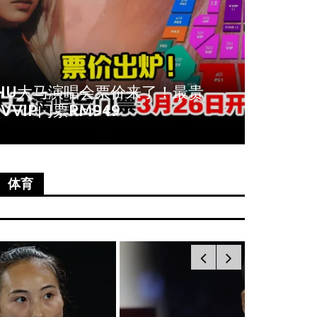
周冬雨爆秀场耍大牌！拒与VIP合
《唐人
影全程臭脸不配合
尚语贤
体育