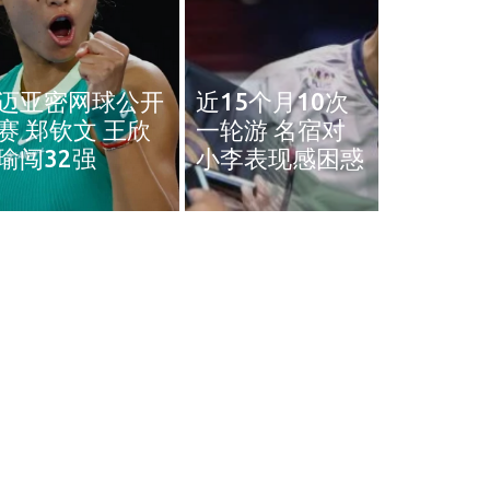
奥斯汀网球赛｜
近15个月10次
王雅繁袁悦会师
黄智勇
一轮游 名宿对
4强 中国锁定女
治背伤 
小李表现感困惑
单4强门票
英赛和