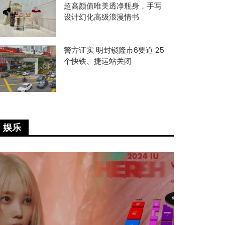
超高颜值唯美透净瓶身，手写
设计幻化高级浪漫情书
警方证实 明封锁隆市6要道 25
个快铁、捷运站关闭
娱乐