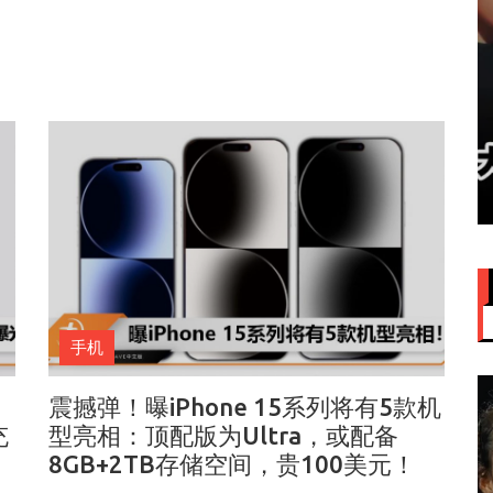
赞大马
IU大马演唱会票价来了！最贵
VVIP门票RM949
手机
震撼弹！曝iPhone 15系列将有5款机
充
型亮相：顶配版为Ultra，或配备
8GB+2TB存储空间，贵100美元！