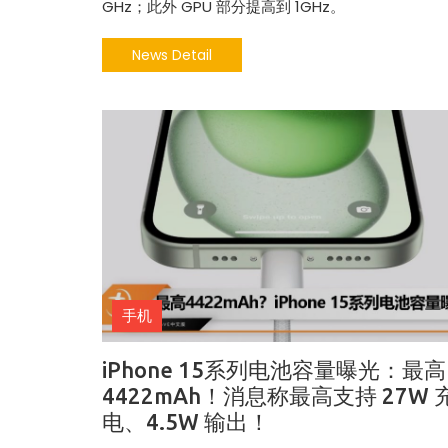
GHz；此外 GPU 部分提高到 1GHz。
News Detail
热辣滚烫》3
苏永康将邀歌迷上台合唱！
映！
肉骨茶“全世界最好吃”
手机
iPhone 15系列电池容量曝光：最高
4422mAh！消息称最高支持 27W 
电、4.5W 输出！