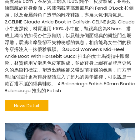
高度為9.5cm，在材質上選以 100% 純小羊皮所製成，並將拉
鍊隱藏於鞋身側面，搭載滿載著高雅氣息的 Fendi O’Lock 拉鍊
頭，以及金屬斜角 F 造型的雕花鞋跟，盡展大氣俐落氣息。
2.CELINE Claude Ankle Boot in Calfskin CELINE 此款 Claude
小牛皮踝靴，材質選用 100% 小牛皮，鞋跟高度為8.5cm，搭
載上獨特的加長杏仁形鞋頭，以及鞋身側面經典的凱旋門金屬
浮雕，展演出摩登卻不失神秘感的氣息，相信能為女生們的秋
冬穿搭注入一抹優雅氣韻。 3.Gucci Women’s Mid-Heel
Ankle Boot With Horsebit Gucci 推出的女士馬銜扣中跟踝
靴，材質選用光滑黑色皮革製成，並於鞋身上綴有品牌歷史悠
久的馬銜扣標誌，塑造出精緻卻又帶點前衛感的氛圍，而方型
鞋頭的設計更為鞋身整體注入了超凡的美學韻律，可以說是一
款百搭不膩的經典鞋款。 4.Balenciaga Fetish 80mm Bootie
Balenciaga 推出的 Fetish
News Detail