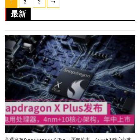
Posts
1
2
3
pagination
最新
高通发布Snapdragon X Plus：面向笔电，4nm+10核心架构