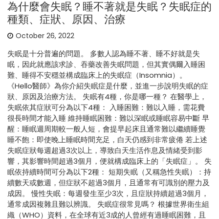
為什麼會失眠？睡不著就是失眠？失眠症的
種類、症狀、原因、治療
October 26, 2022
失眠是十分普遍的問題。 多數人認為睡不著、睡不好就是失
眠，因此就應該求診、吞藥改善失眠問題，但其實偶爾入睡困
難、睡得不安穩並構成臨床上的失眠症（Insomnia）。
《Hello醫師》為你介紹失眠症是什麼，並進一步說明失眠的症
狀、原因及治療方法。 失眠有4種，你是哪一種？ 在醫學上，
失眠依其症狀可分為以下4種： 入睡困難：難以入睡，需花費
很長時間才能入睡 維持睡眠困難：難以深眠或睡眠容易中斷 早
醒：睡眠週周期較一般人短，會提早起床且通常難以繼續睡覺
睡不飽：即使晚上睡眠時間充足，白天仍感到非常疲倦 若上述
失眠症狀每週超過3次以上，導致白天生活作息及情緒受到影
響，其影響時間超過3個月，便就構成臨床上的「失眠症」。 失
眠依持續時間可分為以下2種： 短期失眠（又稱急性失眠）：持
續數天或數週，但症狀不超過3個月，且通常有可識別的壓力及
成因。 慢性失眠：每週發生至少3次，且症狀持續超過3個月，
通常成因複雜且難以辨識。 失眠症很常見嗎？ 根據世界衛生組
織（WHO）資料，在全球有近3成的人曾經有過睡眠困難，且