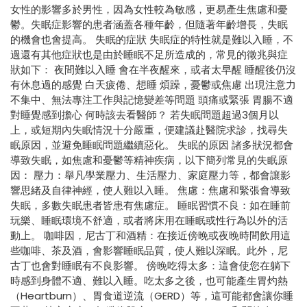
女性的影響多於男性，因為女性較為敏感，更易產生焦慮和憂
鬱。失眠症影響的患者涵蓋各種年齡，但隨著年齡增長，失眠
的機會也會提高。 失眠的症狀 失眠症的特性就是難以入睡，不
過還有其他症狀也是由於睡眠不足所造成的，常見的徵兆與症
狀如下： 夜間難以入睡 會在半夜醒來，或者太早醒 睡醒後仍沒
有休息過的感覺 白天疲倦、想睡 煩躁，憂鬱或焦慮 出現注意力
不集中、無法專注工作與記憶變差等問題 頭痛或緊張 胃腸不適
對睡覺感到擔心 何時該去看醫師？ 若失眠問題超過3個月以
上，或短期內失眠情況十分嚴重，便建議赴醫院求診，找尋失
眠原因，並避免睡眠問題繼續惡化。 失眠的原因 諸多狀況都會
導致失眠，如焦慮和憂鬱等精神疾病，以下簡列常見的失眠原
因： 壓力：舉凡學業壓力、生活壓力、家庭壓力等，都會讓影
響思緒及自律神經，使人難以入睡。 焦慮：焦慮和緊張會導致
失眠，多數失眠患者皆患有焦慮症。 睡眠習慣不良：如在睡前
玩樂、睡眠環境不舒適，或者將床用在睡眠或性行為以外的活
動上。 咖啡因，尼古丁和酒精：在接近傍晚或夜晚時間飲用這
些咖啡、茶及酒，會影響睡眠品質，使人難以深眠。此外，尼
古丁也會對睡眠有不良影響。 傍晚吃得太多：這會使您在躺下
時感到身體不適、難以入睡。吃太多之後，也可能產生胃灼熱
（Heartburn）、胃食道逆流（GERD）等，這可能都會讓你睡