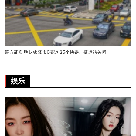
警方证实 明封锁隆市6要道 25个快铁、捷运站关闭
娱乐