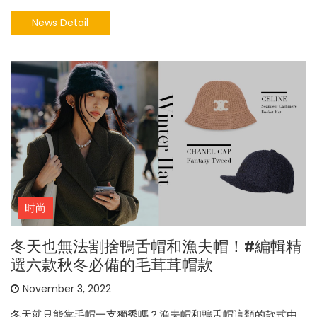
News Detail
时尚
冬天也無法割捨鴨舌帽和漁夫帽！#編輯精
選六款秋冬必備的毛茸茸帽款
November 3, 2022
冬天就只能靠毛帽一支獨秀嗎？漁夫帽和鴨舌帽這類的款式由