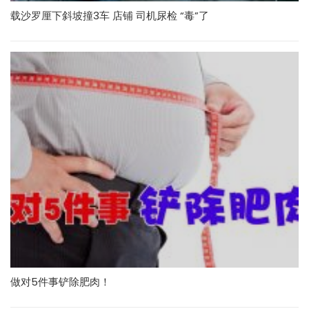
载沙罗厘下斜坡撞3车 店铺 司机尿检 “毒”了
做对5件事铲除肥肉！