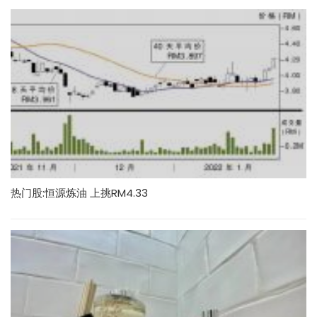
热门股:恒源炼油 上挑RM4.33