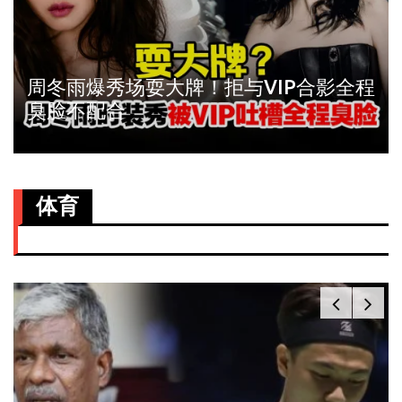
周冬雨爆秀场耍大牌！拒与VIP合影全程
臭脸不配合
体育