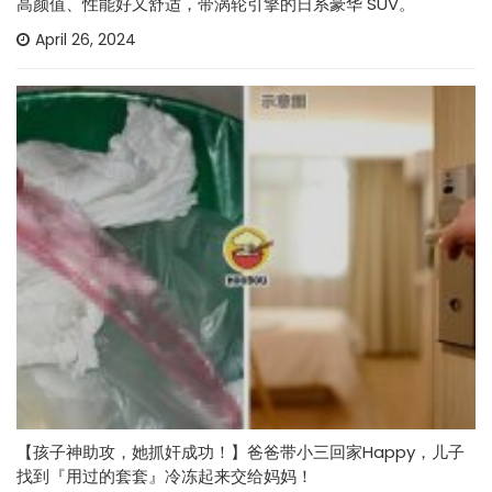
高颜值、性能好又舒适，带涡轮引擎的日系豪华 SUV。
April 26, 2024
【孩子神助攻，她抓奸成功！】爸爸带小三回家Happy，儿子
找到『用过的套套』冷冻起来交给妈妈！