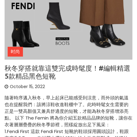
时尚
秋冬穿搭就靠這雙完成時髦度！#編輯精選
5款精品黑色短靴
October 15, 2022
隨著時序邁入秋冬，早上起床已能感受到涼意，而外頭的氣溫
也在提醒我們：該將涼鞋收進鞋櫃中了。此時時髦女生需要的
正是一雙高顏值又兼具舒適度的短靴，才能為秋冬穿搭增添亮
點。 以下 The Femin 將為你介紹五款精品品牌的短靴，讓你在
衣著層層疊疊的秋冬季節裡，照樣綻放出足下風采：
1.Fendi First 這款 Fendi First 短靴的鞋頭採用圓頭設計，鞋跟