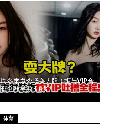
周冬雨爆秀场耍大牌！拒与VIP合
《唐人
影全程臭脸不配合
尚语贤
体育