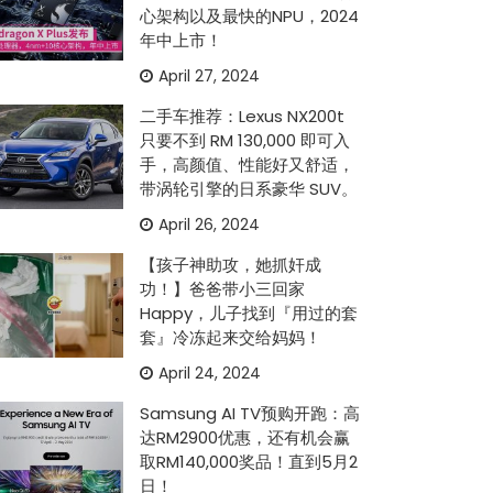
心架构以及最快的NPU，2024
年中上市！
April 27, 2024
二手车推荐：Lexus NX200t
只要不到 RM 130,000 即可入
手，高颜值、性能好又舒适，
带涡轮引擎的日系豪华 SUV。
April 26, 2024
【孩子神助攻，她抓奸成
功！】爸爸带小三回家
Happy，儿子找到『用过的套
套』冷冻起来交给妈妈！
April 24, 2024
Samsung AI TV预购开跑：高
达RM2900优惠，还有机会赢
取RM140,000奖品！直到5月2
日！