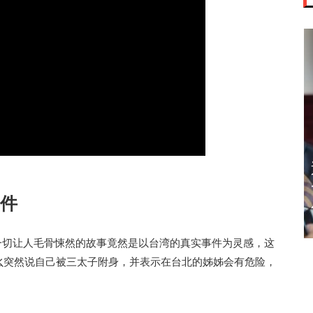
迈亚密网球公开
赛 郑钦文 王欣
事件
瑜闯32强
一切让人毛骨悚然的故事竟然是以台湾的真实事件为灵感，这
老幺突然说自己被三太子附身，并表示在台北的姊姊会有危险，