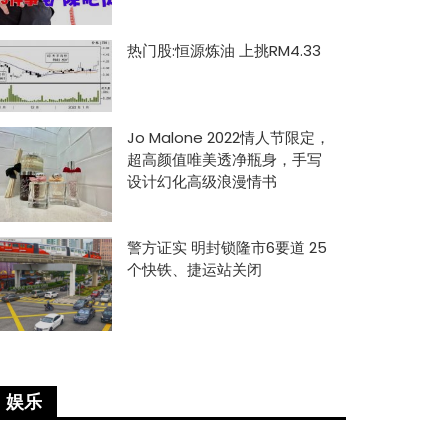
热门股:恒源炼油 上挑RM4.33
Jo Malone 2022情人节限定，
超高颜值唯美透净瓶身，手写
设计幻化高级浪漫情书
警方证实 明封锁隆市6要道 25
个快铁、捷运站关闭
娱乐