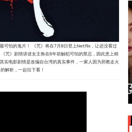
怕的鬼片！ 《咒》将在7月8日登上Netflix，让还没看过
 《咒》剧情讲述女主角在6年前触犯可怕的禁忌，因此患上精
其实电影剧情是改编自台湾的真实事件，一家人因为邪教走火
》的解析，一起往下看！
赞大马
IU大马演唱会票价来了！最贵
VVIP门票RM949