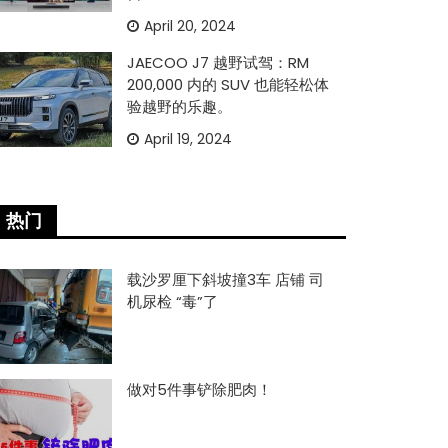
April 20, 2024
JAECOO J7 越野试驾：RM
200,000 内的 SUV 也能轻松体
验越野的乐趣。
April 19, 2024
热门
载沙罗厘下斜坡撞3车 店铺 司
机尿检 “毒”了
做对5件事铲除肥肉！