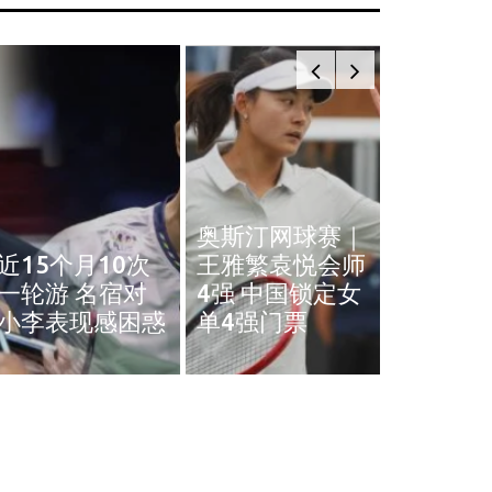
奥斯汀网球赛｜
近15个月10次
王雅繁袁悦会师
黄智勇
一轮游 名宿对
4强 中国锁定女
治背伤 
小李表现感困惑
单4强门票
英赛和