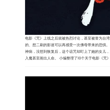
电影《咒》上线之后就被热烈讨论，甚至被誉为台湾最可
的、想二刷的影迷可以再感受一次佛母带来的恐惧。
神病，没想到恢复后，这个诅咒却盯上了她的女儿，
入魔甚至闹出人命。 小编整理了10个关于电影《咒
热辣滚烫》3
苏永康将邀歌迷上台合唱！
映！
肉骨茶“全世界最好吃”