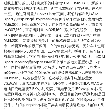
过线上预订的方式订购旗下的纯电动SUV，BMW iX3。新的iX3
是在去年10月来到本地上市，但首批30辆的库存已被迅速抢购
一空。 通过官网登入BMW Shop页面，我们能够看到iX3 M
Sport的Inspiring和Impressive两种等级车型的预订费用均为
RM5,000。回顾新车的定价，在不包含保险的情况下，前者售
RM307,160，而后者则售RM325,160（以上为免税价，并包含
50%的销售税回扣），想较之下各别比之前降价RM10,200和
RM11,200。 需要提醒的是以上的价格表是以原厂2年保固为标
准，若需要5年的原厂保固，它的售价则会更高。另外车主也可
额外付费RM5,000选配原厂22kW的家用充电桩配套。新车除了
有基本保固外，它的电池还额外有8年/16万公里的保固。 iX3 M
Sport Inpsiring和Impressive两个版本的动力配置都是一样
的，同样都搭配后置的电动马达，马力输出有286匹，扭力有
400Nm，让它的0-100km/h加速成绩仅需6.8秒，极速可达到
180km/h。 电池容量部份，它搭载的锂离子电池容量为
73.8kWh，最大续航里程达到461公里，使用标准11kW的AC充
电插口充电需要7.5个小时充满，而如果使用150kW的DC快充
装置则可在32分钟内充电到80%。 我国目前的iX3系列其实是国
外已经小改款的版本，两个版本都标配了原厂的M Sport运动化
套件，入门的Inspiring标配了具备自动切换远近光功能的LED头