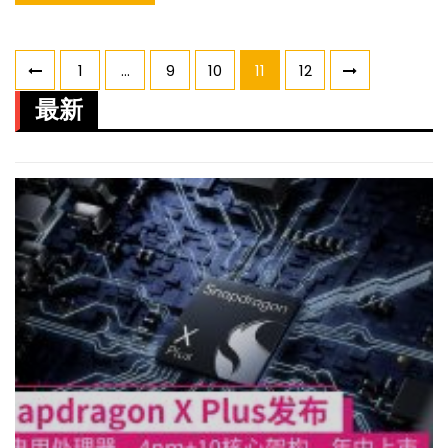
Posts
1
…
9
10
11
12
pagination
最新