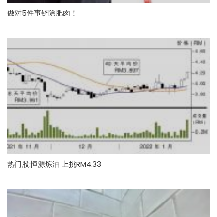
做对5件事铲除肥肉！
热门股:恒源炼油 上挑RM4.33