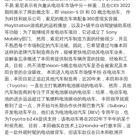
不易 索尼表示有兴趣从电动车市场中分一杯羹，且在CES 2022
期间展示了两款概念车，即 Vision-S 01 和 02 概念电动车。 作
为科技和娱乐公司，索尼的概念车将配备360度现实音频、
PlayStation游戏机的远程播放，以及2+级半自动驾驶辅助系统
等功能；为了能继续开发电动车项目，它还成立了 Sony
Mobility部门。 然而，索尼对汽车制造方面的经验很少，并且
不熟悉每个市场制定的汽车法规。因此，它希望通过与像本田
这样的老牌汽车制造商合作，能够更快地启动其电动车业务。
谅解备忘录概述了本田将提供制造车辆所需的技能、经验和工
具。目前，尚不清楚Vision-S概念电动汽车是否会被索尼及本
田合资的企业吸收。 本田进入电动车市场慢半拍 在电动车方
面，本田目前正追赶其他汽车制造商；近20年来，本田和丰田
（Toyota）一直在主打氢燃料电池驱动的电动车。 然而，其他
汽车制造商则专注于开发电池驱动的电动车；结果，电动车电
池的进步远远超过了氢燃料电池驱动的电动车。 丰田很早就观
察到了这一点，并开始与长期合作伙伴斯巴鲁汽车（Subaru）
开发电动车平台。他们名为电池电动汽车 (BEV) 专用平台，也
为Toyota bZ4X提供支持；该电动车将在2022年下半年的某个
时候亮相。 目前，本田确实在技术上以Honda-e打败丰田，这
是一款外观时髦的电动掀背车。但该车款仅在日本和欧洲开