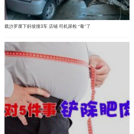
载沙罗厘下斜坡撞3车 店铺 司机尿检 “毒”了