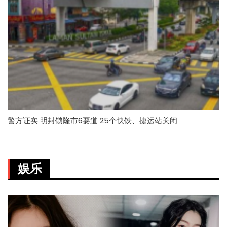
警方证实 明封锁隆市6要道 25个快铁、捷运站关闭
娱乐