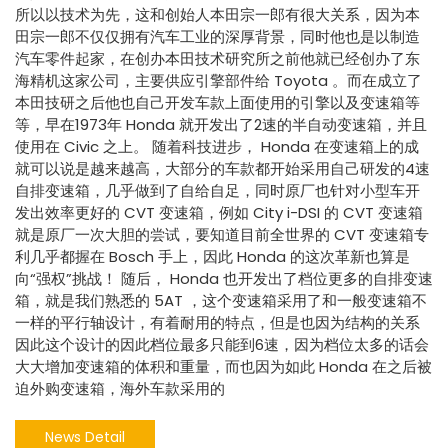
所以以技术为先，这和创始人本田宗一郎有很大关系，因为本
田宗一郎不仅仅拥有汽车工业的深厚背景，同时他也是以制造
汽车零件起家，在创办本田技术研究所之前他就已经创办了东
海精机这家公司，主要供应引擎部件给 Toyota 。而在成立了
本田技研之后他也自己开发车款上面使用的引擎以及变速箱等
等，早在1973年 Honda 就开发出了2速的半自动变速箱，并且
使用在 Civic 之上。 随着科技进步， Honda 在变速箱上的成
就可以说是越来越高，大部分的车款都开始采用自己研发的4速
自排变速箱，几乎做到了自给自足，同时原厂也针对小型车开
发出效率更好的 CVT 变速箱，例如 City i-DSI 的 CVT 变速箱
就是原厂一次大胆的尝试，要知道目前全世界的 CVT 变速箱专
利几乎都握在 Bosch 手上，因此 Honda 的这次革新也算是
向“强权”挑战！ 随后， Honda 也开发出了档位更多的自排变速
箱，就是我们熟悉的 5AT ，这个变速箱采用了和一般变速箱不
一样的平行轴设计，有着耐用的特点，但是也因为结构的关系
因此这个设计的因此档位最多只能到6速，因为档位太多的话会
大大增加变速箱的体积和重量，而也因为如此 Honda 在之后被
迫外购变速箱，海外车款采用的
News Detail