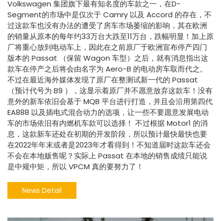
Volkswagen 集团旗下最有知名度的车款之一，在D-
Segment的市场中是仅次于 Camry 以及 Accord 的存在，不
过这款车也没有办法的遭受了房车市场萎缩的影响，其在欧洲
的销量从原本的每年约33万台大跌至11万台，跌幅明显！加上原
厂将重心放到电动车上，因此在之前原厂于欧洲宣布停产四门
版本的 Passat （保留 Wagon 车型）之后，就有消息指出这
款车在停产之后将会由名字为 Aero-B 的电动房车取而代之。
不过在最近海外媒体发现了原厂在整测试新一代的 Passat
（预计代号为 B9 ），这显示着原厂并不愿意放弃这款车！没有
意外的新车依旧会基于 MQB 平台进行打造，并且会沿用第四代
EA888 以及插电式混合动力的选项，让一些不要愿意发展电动
车的市场依旧有内燃机车款可以选择！ 不过根据 Motor1 的消
息，这款新车还处在初期的开发阶段，所以预计最快最快也要
在2022年年末或者是2023年才看得到！不知道届时这款车还会
不会在本地贩售呢？实际上 Passat 在本地的销售成绩只能说
是中规中矩，所以 VPCM 真的要努力了！
News Detail