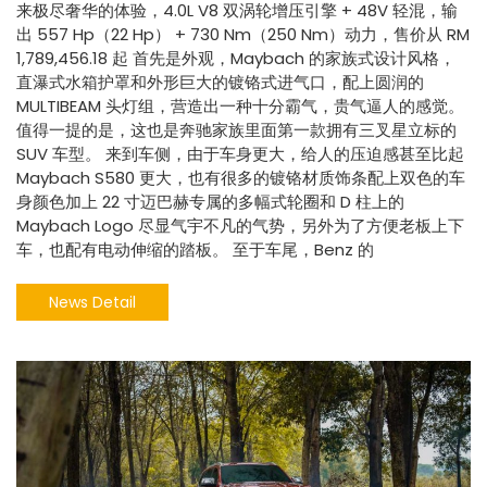
来极尽奢华的体验，4.0L V8 双涡轮增压引擎 + 48V 轻混，输
出 557 Hp（22 Hp） + 730 Nm（250 Nm）动力，售价从 RM
1,789,456.18 起 首先是外观，Maybach 的家族式设计风格，
直瀑式水箱护罩和外形巨大的镀铬式进气口，配上圆润的
MULTIBEAM 头灯组，营造出一种十分霸气，贵气逼人的感觉。
值得一提的是，这也是奔驰家族里面第一款拥有三叉星立标的
SUV 车型。 来到车侧，由于车身更大，给人的压迫感甚至比起
Maybach S580 更大，也有很多的镀铬材质饰条配上双色的车
身颜色加上 22 寸迈巴赫专属的多幅式轮圈和 D 柱上的
Maybach Logo 尽显气宇不凡的气势，另外为了方便老板上下
车，也配有电动伸缩的踏板。 至于车尾，Benz 的
News Detail