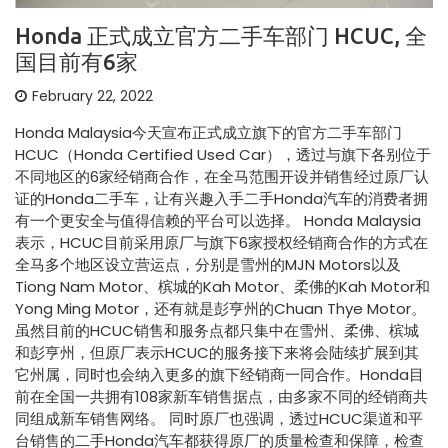
Honda 正式成立官方二手车部门 HCUC, 全
国目前有6家
February 22, 2022
Honda Malaysia今天宣布正式成立旗下的官方二手车部门
HCUC（Honda Certified Used Car），透过与旗下各别位于
不同地区的6家经销商合作，在全马范围开设并销售经过原厂认
证的Honda二手车，让有兴趣入手二手Honda汽车的消费者拥
有一个更安全与值得信赖的平台可以选择。 Honda Malaysia
表示，HCUC目前采用原厂与旗下6家授权经销商合作的方式在
全马多个地区设立营运点，分别是雪州的MJN Motors以及
Tiong Nam Motor、槟城的Kah Motor、柔佛的Kah Motor和
Yong Ming Motor，还有就是彭亨州的Chuan Thye Motor。
虽然目前的HCUC销售和服务点都只集中在雪州、柔佛、槟城
和彭亨州，但原厂表示HCUC的服务接下来将会陆续扩展到其
它州属，同时也会纳入更多的旗下经销商一同合作。Honda目
前在全国一共拥有108家新车销售据点，由多家不同的经销商共
同组成新车销售网络。 同时原厂也强调，透过HCUC渠道和平
台销售的二手Honda汽车都获得原厂的质量检查和保障，检查