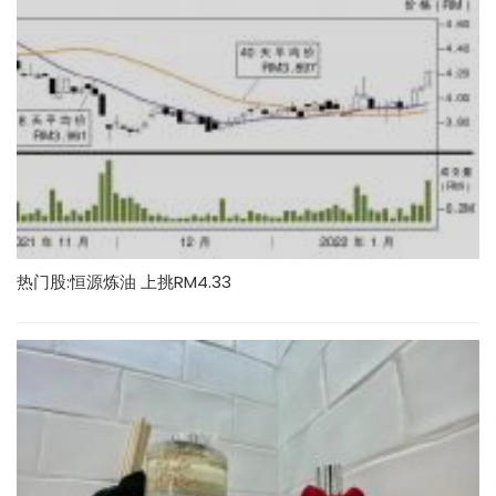
热门股:恒源炼油 上挑RM4.33