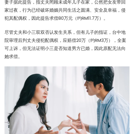
妻子据此提告，指丈夫罔顾未成年儿子在家，公然把女友带回
家过夜，行为已经破坏婚姻共同生活之圆满、安全及幸福，侵
犯其配偶权，因此提告求偿80万元（约RM11.7万）。
尽管丈夫和小三双双否认发生关系，但有儿子的指证，台中地
院审理后判丈夫侵犯配偶权，应赔偿20万（约RM3万），全案
可上诉，但无法证明小三是否知道男方已婚，因此原配无法向
她求偿。