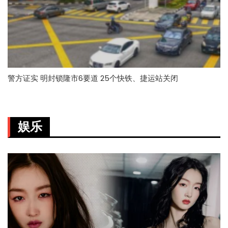
警方证实 明封锁隆市6要道 25个快铁、捷运站关闭
娱乐