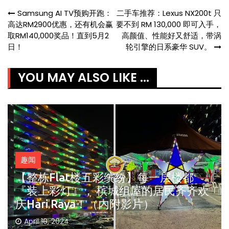
Post
Samsung AI TV预购开跑：
二手车推荐：Lexus NX200t 只
高达RM2900优惠，还有机会赢
要不到 RM 130,000 即可入手，
navigation
取RM140,000奖品！直到5月2
高颜值、性能好又舒适，带涡
日！
轮引擎的日系豪华 SUV。
YOU MAY ALSO LIKE ...
趣闻
【整栋Flat楼五彩缤纷】每一层楼都
『装上彩灯』， 槟城组屋的居民齐齐欢
庆Hari Raya！（内附影片）
April 10, 2024