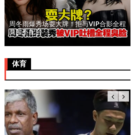
周冬雨爆秀场耍大牌！拒与VIP合影全程
臭脸不配合
体育