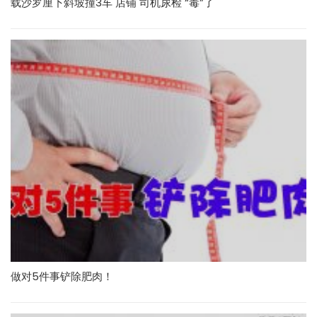
载沙罗厘下斜坡撞3车 店铺 司机尿检 “毒”了
做对5件事铲除肥肉！