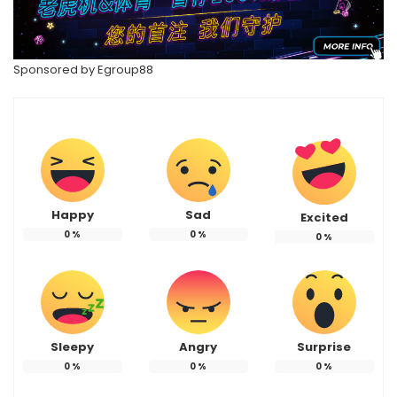
Sponsored by
Egroup88
Happy
Sad
Excited
0
%
0
%
0
%
Sleepy
Angry
Surprise
0
%
0
%
0
%