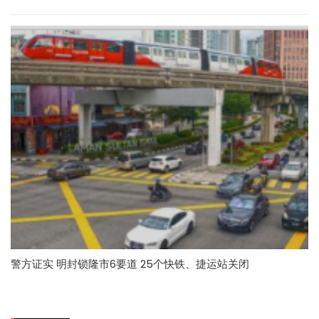
警方证实 明封锁隆市6要道 25个快铁、捷运站关闭