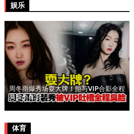
娱乐
周冬雨爆秀场耍大牌！拒与VIP合影全程
臭脸不配合
体育