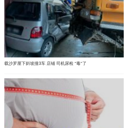
载沙罗厘下斜坡撞3车 店铺 司机尿检 “毒”了