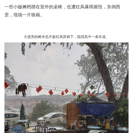
一些小贩摊档摆在室外的桌椅，也遭狂风暴雨摧毁，东倒西
歪，现场一片狼藉。
大道旁的树木也不敌狂风而倒下，阻挡其中一条车道。