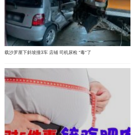
载沙罗厘下斜坡撞3车 店铺 司机尿检 “毒”了