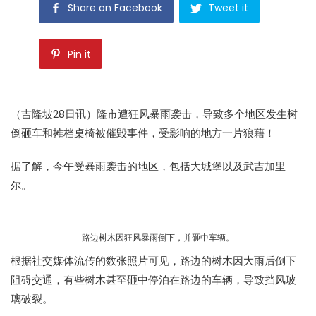
Share on Facebook
Tweet it
Pin it
（吉隆坡28日讯）隆市遭狂风暴雨袭击，导致多个地区发生树
倒砸车和摊档桌椅被催毁事件，受影响的地方一片狼藉！
据了解，今午受暴雨袭击的地区，包括大城堡以及武吉加里
尔。
路边树木因狂风暴雨倒下，并砸中车辆。
根据社交媒体流传的数张照片可见，路边的树木因大雨后倒下
阻碍交通，有些树木甚至砸中停泊在路边的车辆，导致挡风玻
璃破裂。