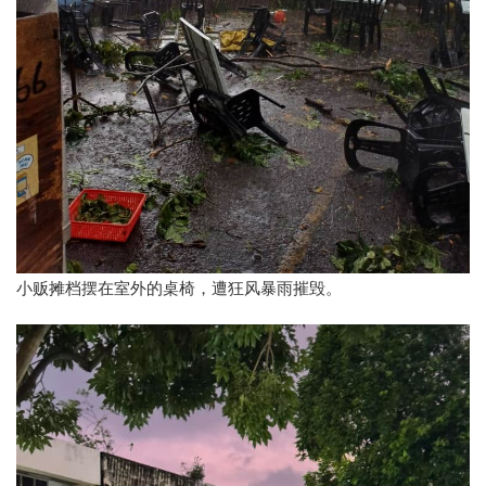
小贩摊档摆在室外的桌椅，遭狂风暴雨摧毁。