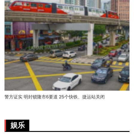
警方证实 明封锁隆市6要道 25个快铁、捷运站关闭
娱乐