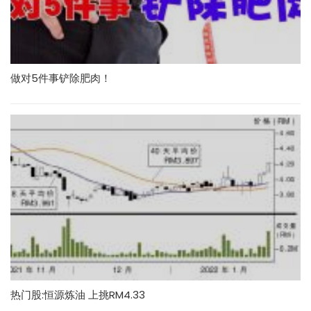
做对5件事铲除肥肉！
热门股:恒源炼油 上挑RM4.33