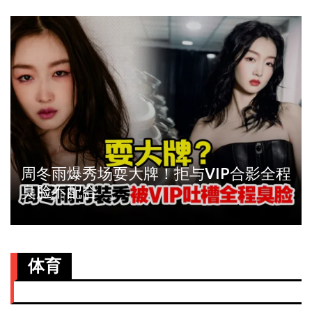
周冬雨爆秀场耍大牌！拒与VIP合影全程
臭脸不配合
体育