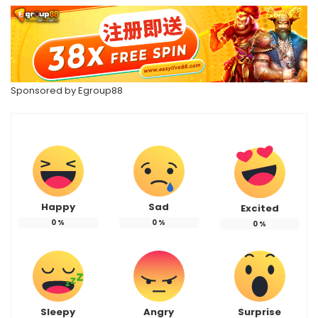
Sponsored by
Egroup88
Happy
Sad
Excited
0
%
0
%
0
%
Sleepy
Angry
Surprise