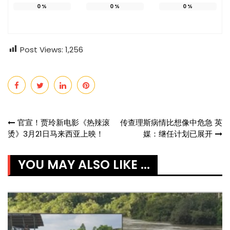
0
%
0
%
0
%
Post Views:
1,256
Post
官宣！贾玲新电影《热辣滚
传查理斯病情比想像中危急 英
烫》3月21日马来西亚上映！
媒：继任计划已展开
navigation
YOU MAY ALSO LIKE ...