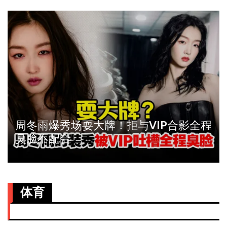
周冬雨爆秀场耍大牌！拒与VIP合影全程
臭脸不配合
体育