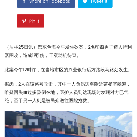
Share on Facebook
Tweet it
Pin it
（居林25日讯）巴东色海今午发生砍案，2名印裔男子遭人持利
器围攻，造成1死1伤，干案动机待查。
此案今午12时许，在当地市区的兴业银行后方路段马路处发生。
据悉，2人在该路被攻击，其中一人负伤逃至附近茶餐室躲避，
唯疑因失血过多昏倒在地，医护人员到达现场时发现对方已气
绝，至于另一人则是被民众送往医院抢救。