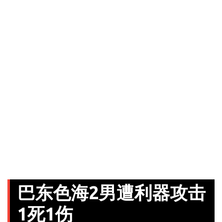
巴东色海2男遭利器攻击
1死1伤