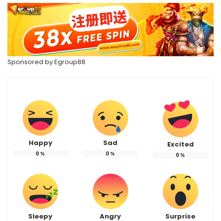
Sponsored by
Egroup88
Happy
Sad
Excited
0
%
0
%
0
%
Sleepy
Angry
Surprise