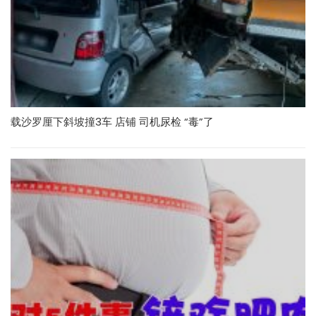
载沙罗厘下斜坡撞3车 店铺 司机尿检 “毒”了