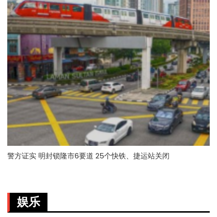
警方证实 明封锁隆市6要道 25个快铁、捷运站关闭
娱乐