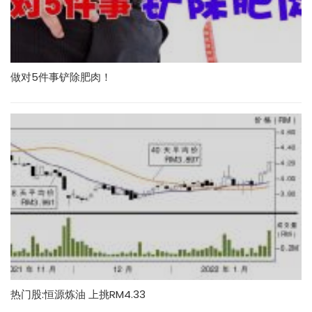
做对5件事铲除肥肉！
热门股:恒源炼油 上挑RM4.33