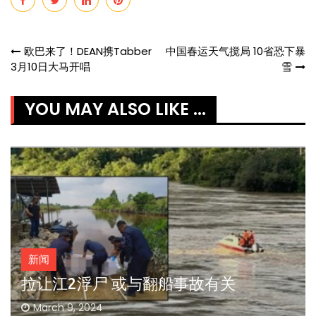
Post
欧巴来了！DEAN携Tabber
中国春运天气搅局 10省恐下暴
3月10日大马开唱
雪
navigation
YOU MAY ALSO LIKE ...
新闻
拉让江2浮尸 或与翻船事故有关
March 9, 2024