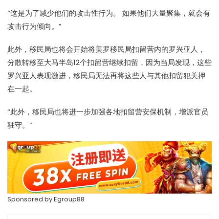
“这是为了减少他们的攻击性行为。 如果他们大量聚集，就会有
攻击行为倾向。”
此外，
移民局
也将会开始将美罗
移民局
扣留营内的罗兴亚人，
分散转移至大马半岛12个扣留营继续扣留，因为当局发现，这些
罗兴亚人表现激进，
移民局
无法再将这些人与其他扣留犯关押
在一起。
“此外，
移民局
也将进一步加强各地扣留营安保机制，增派官员
驻守。”
Sponsored by
Egroup88