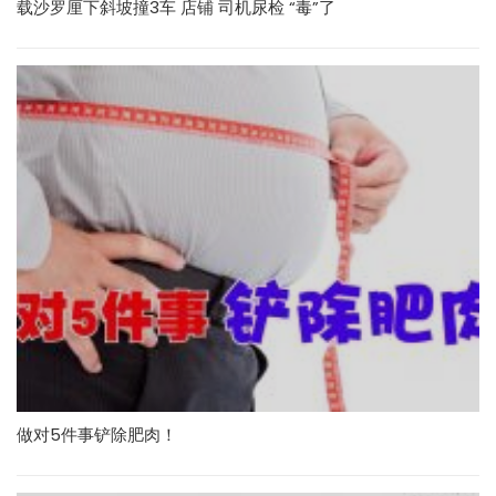
载沙罗厘下斜坡撞3车 店铺 司机尿检 “毒”了
做对5件事铲除肥肉！