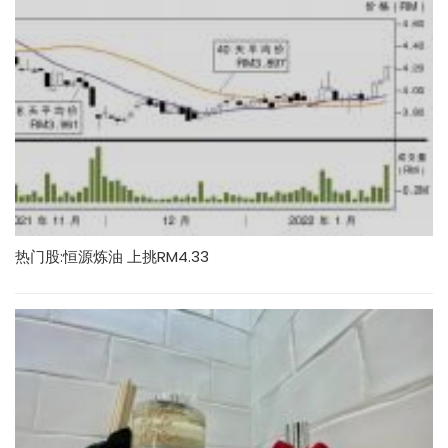
热门股:恒源炼油 上挑RM4.33