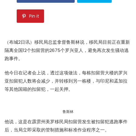
Pin it
（布城2日讯）
移民局
总监拿督鲁斯林说，
移民局
目前正在重新
隔离全国12个扣留营的2675个罗兴亚人，避免再次发生骚动逃
跑事件。
他今日在记者会上说，透过这项做法，每栋扣留营大楼的罗兴
亚扣留犯人数将会减少，并转移到另一栋楼，与印尼和孟加拉
等其他国籍的扣留犯，一起关押。
鲁斯林
他说，这是在霹雳州美罗
移民局
扣留营发生被扣留犯逃跑事件
后，当局立即采取的管制措施和标准作业程序之一。