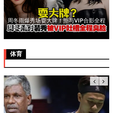
周冬雨爆秀场耍大牌！拒与VIP合影全程
臭脸不配合
体育