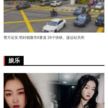
警方证实 明封锁隆市6要道 25个快铁、捷运站关闭
娱乐