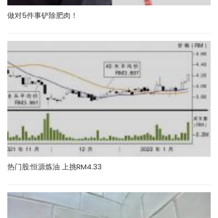
做对5件事铲除肥肉！
热门股:恒源炼油 上挑RM4.33