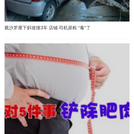
载沙罗厘下斜坡撞3车 店铺 司机尿检 “毒”了