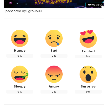
Sponsored by
Egroup88
Happy
Sad
Excited
0
%
0
%
0
%
Sleepy
Angry
Surprise
0
%
0
%
0
%