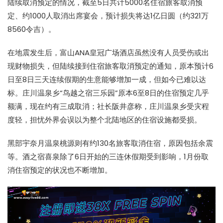
陆续取消预定的情况，截至5日共计5000名住宿旅客取消预
定、约1000人取消出席宴会，预计损失将达1亿日圆（约321万
8560令吉）。
在地震发生后，富山ANA皇冠广场酒店虽然没有人员受伤或出
现财物损失，但陆续接到住宿旅客取消预定的通知，原本预计6
日至8日三天连续假期的生意能够增加一成，但如今已难以达
标。庄川温泉乡“鸟越之宿三乐园”原本6至8日的住宿预定几乎
额满，现在约有三成取消；社长阪井彦称，庄川温泉乡受灾程
度轻，担忧外界会误以为整个北陆地区的住宿设施都受损。
黑部宇奈月温泉桃源则有约130名旅客取消住宿，原因包括余震
等。酒之宿喜泉除了6日开始的三连休假期受到影响，1月份取
消住宿预定的状况也不断增加。