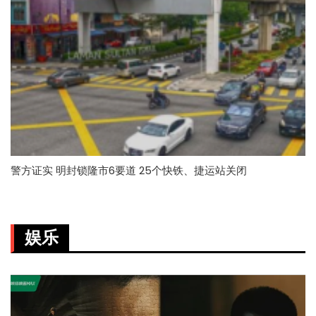
警方证实 明封锁隆市6要道 25个快铁、捷运站关闭
娱乐