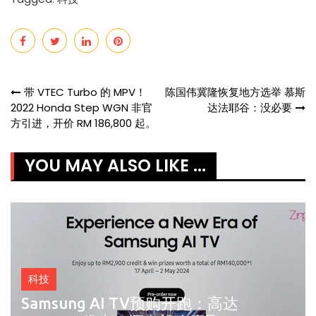
Post
带 VTEC Turbo 的 MPV！
陈国伟冀隆恢复地方选举 慕斯
2022 Honda Step WGN 非官
达法耶谷：没必要
navigation
方引进，开价 RM 186,800 起。
YOU MAY ALSO LIKE ...
科技
Samsung AI TV预购开跑：高达