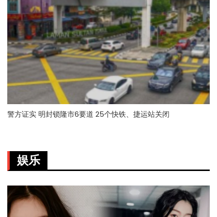
警方证实 明封锁隆市6要道 25个快铁、捷运站关闭
娱乐