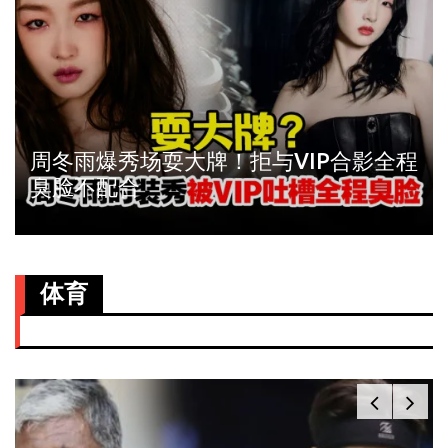
周冬雨爆秀场耍大牌！拒与VIP合影全程
臭脸不配合
体育