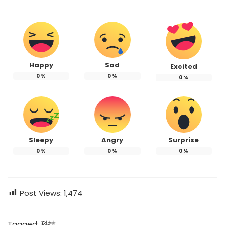
Happy
Sad
Excited
0
%
0
%
0
%
Sleepy
Angry
Surprise
0
%
0
%
0
%
Post Views:
1,474
Tagged:
科技