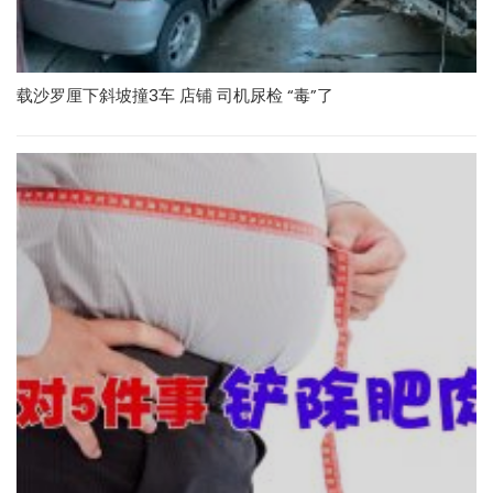
载沙罗厘下斜坡撞3车 店铺 司机尿检 “毒”了