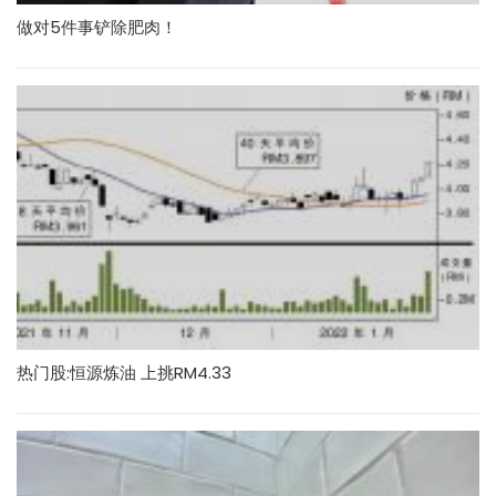
做对5件事铲除肥肉！
热门股:恒源炼油 上挑RM4.33