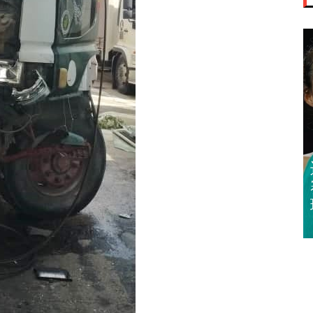
迈亚密网球公开
赛 郑钦文 王欣
瑜闯32强