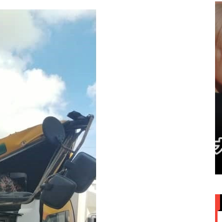
赞大马
IU大马演唱会票价来了！最贵
VVIP门票RM949