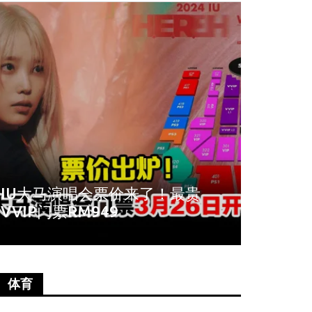
周冬雨爆秀场耍大牌！拒与VIP合
《唐人
影全程臭脸不配合
尚语贤
体育