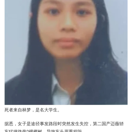
死者来自林梦，是名大学生。
据悉，女子是途径事发路段时突然发生失控，第二国产迈薇轿
车猛撞路旁2棵椰树，导致车头严重损毁。