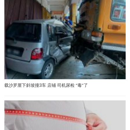
载沙罗厘下斜坡撞3车 店铺 司机尿检 “毒”了