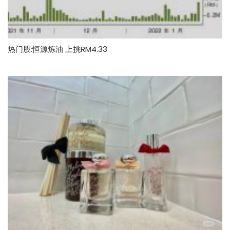
热门股:恒源炼油 上挑RM4.33