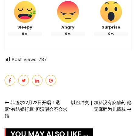
Sleepy
Angry
Surprise
0
%
0
%
0
%
Post Views:
787
Post
菲道尔12月22日开唱！透
以巴冲突｜加萨没有麻醉药 他
露“有结婚打算”但演唱会不会求
无麻醉为儿截肢
navigation
婚
YOU MAY ALSO LIKE ...