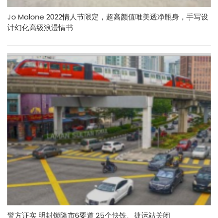
Jo Malone 2022情人节限定，超高颜值唯美透净瓶身，手写设
计幻化高级浪漫情书
警方证实 明封锁隆市6要道 25个快铁、捷运站关闭