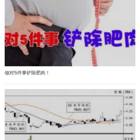
做对5件事铲除肥肉！