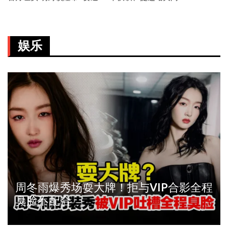
娱乐
周冬雨爆秀场耍大牌！拒与VIP合影全程
臭脸不配合