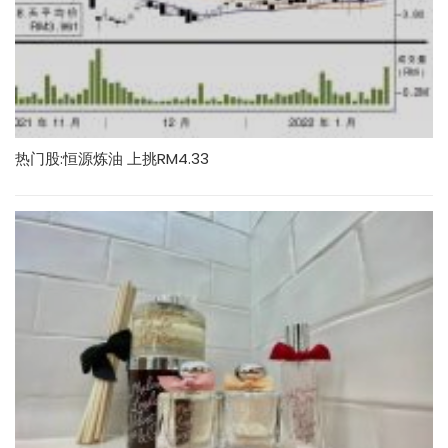
热门股:恒源炼油 上挑RM4.33