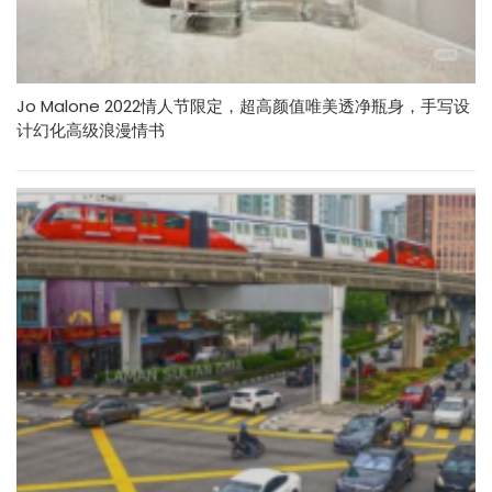
Jo Malone 2022情人节限定，超高颜值唯美透净瓶身，手写设
计幻化高级浪漫情书