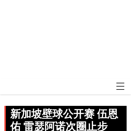
新加坡壁球公开赛 伍恩
佑 雷瑟阿诺次圈止步