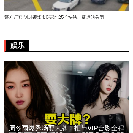
警方证实 明封锁隆市6要道 25个快铁、捷运站关闭
娱乐
周冬雨爆秀场耍大牌！拒与VIP合影全程