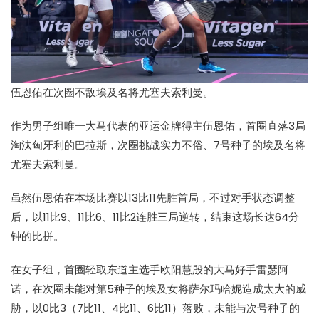
伍恩佑在次圈不敌埃及名将尤塞夫索利曼。
作为男子组唯一大马代表的亚运金牌得主伍恩佑，首圈直落3局
淘汰匈牙利的巴拉斯，次圈挑战实力不俗、7号种子的埃及名将
尤塞夫索利曼。
虽然伍恩佑在本场比赛以13比11先胜首局，不过对手状态调整
后，以11比9、11比6、11比2连胜三局逆转，结束这场长达64分
钟的比拼。
在女子组，首圈轻取东道主选手欧阳慧殷的大马好手雷瑟阿
诺，在次圈未能对第5种子的埃及女将萨尔玛哈妮造成太大的威
胁，以0比3（7比11、4比11、6比11）落败，未能与次号种子的