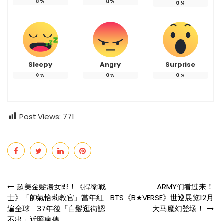
0
%
0
%
0
%
Sleepy
Angry
Surprise
0
%
0
%
0
%
Post Views:
771
Post
超美金髮湯女郎！《捍衛戰
ARMY们看过来！
士》「帥氣恰莉教官」當年紅
BTS《B★VERSE》世巡展览12月
navigation
遍全球 37年後「白髮逛街認
大马魔幻登场！
不出」近照瘋傳