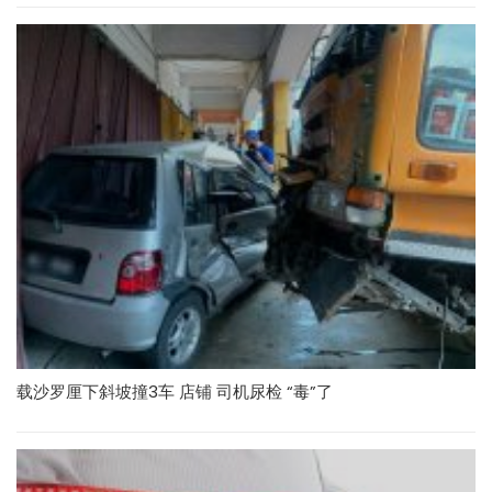
载沙罗厘下斜坡撞3车 店铺 司机尿检 “毒”了