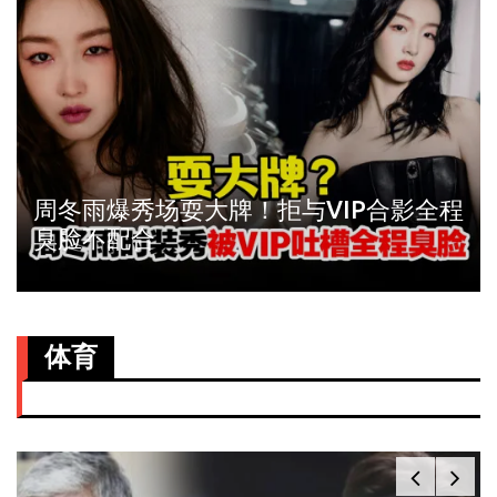
周冬雨爆秀场耍大牌！拒与VIP合影全程
臭脸不配合
体育