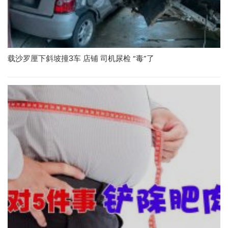
载沙罗厘下斜坡撞3车 店铺 司机尿检 “毒”了