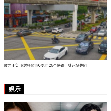
警方证实 明封锁隆市6要道 25个快铁、捷运站关闭
娱乐