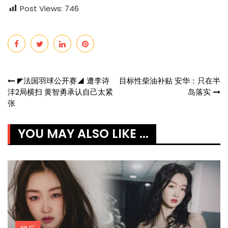
Post Views:
746
Post
◤法国羽球公开赛◢ 遭李诗
目标性柴油补贴 安华：只在半
沣2局横扫 黄智勇承认自己太紧
岛落实
navigation
张
YOU MAY ALSO LIKE ...