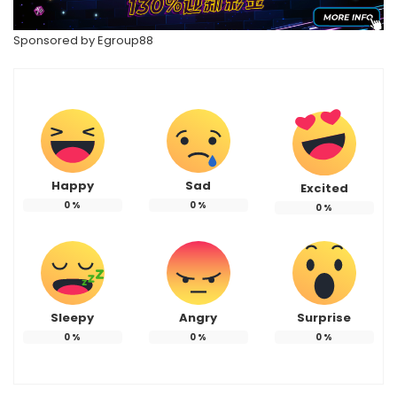
Sponsored by
Egroup88
Happy
Sad
Excited
0
%
0
%
0
%
Sleepy
Angry
Surprise
0
%
0
%
0
%