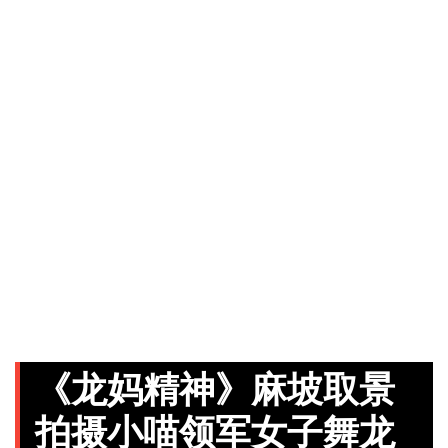
《龙妈精神》麻坡取景
拍摄小喵领军女子舞龙