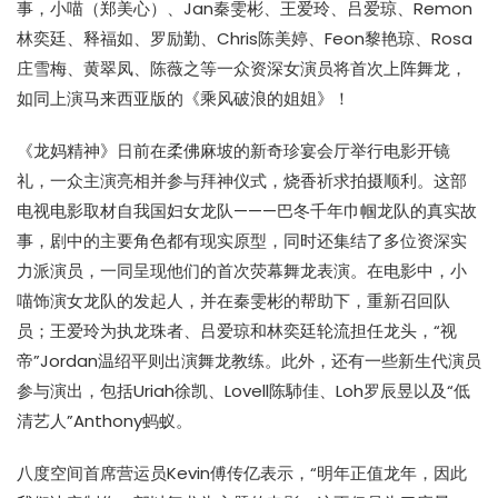
事，小喵（郑美心）、Jan秦雯彬、王爱玲、吕爱琼、Remon
林奕廷、释福如、罗励勤、Chris陈美婷、Feon黎艳琼、Rosa
庄雪梅、黄翠凤、陈薇之等一众资深女演员将首次上阵舞龙，
如同上演马来西亚版的《乘风破浪的姐姐》！
《龙妈精神》日前在柔佛麻坡的新奇珍宴会厅举行电影开镜
礼，一众主演亮相并参与拜神仪式，烧香祈求拍摄顺利。这部
电视电影取材自我国妇女龙队———巴冬千年巾帼龙队的真实故
事，剧中的主要角色都有现实原型，同时还集结了多位资深实
力派演员，一同呈现他们的首次荧幕舞龙表演。在电影中，小
喵饰演女龙队的发起人，并在秦雯彬的帮助下，重新召回队
员；王爱玲为执龙珠者、吕爱琼和林奕廷轮流担任龙头，“视
帝”Jordan温绍平则出演舞龙教练。此外，还有一些新生代演员
参与演出，包括Uriah徐凯、Lovell陈馷佳、Loh罗辰昱以及“低
清艺人”Anthony蚂蚁。
八度空间首席营运员Kevin傅传亿表示，“明年正值龙年，因此