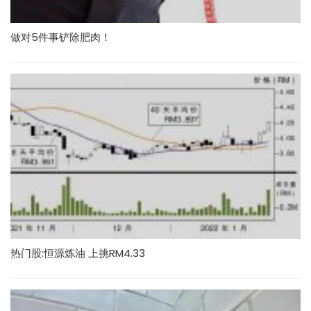
做对5件事铲除肥肉！
热门股:恒源炼油 上挑RM4.33