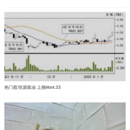
热门股:恒源炼油 上挑RM4.33