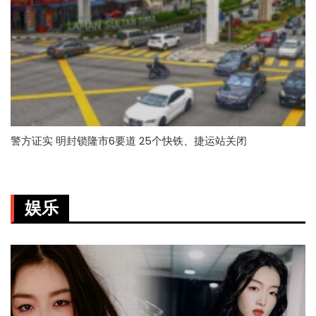
警方证实 明封锁隆市6要道 25个快铁、捷运站关闭
娱乐