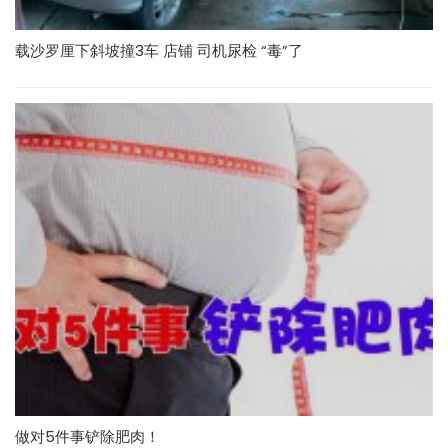
载沙罗厘下斜坡撞3车 店铺 司机尿检 “毒”了
做对5件事铲除肥肉！