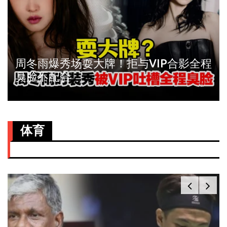
周冬雨爆秀场耍大牌！拒与VIP合影全程
臭脸不配合
体育