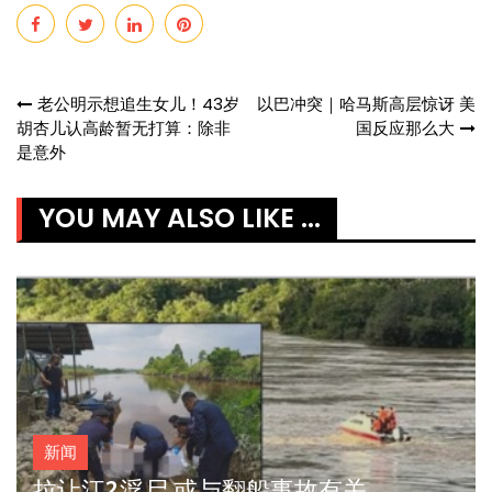
Post
老公明示想追生女儿！43岁
以巴冲突｜哈马斯高层惊讶 美
胡杏儿认高龄暂无打算：除非
国反应那么大
navigation
是意外
YOU MAY ALSO LIKE ...
新闻
拉让江2浮尸 或与翻船事故有关