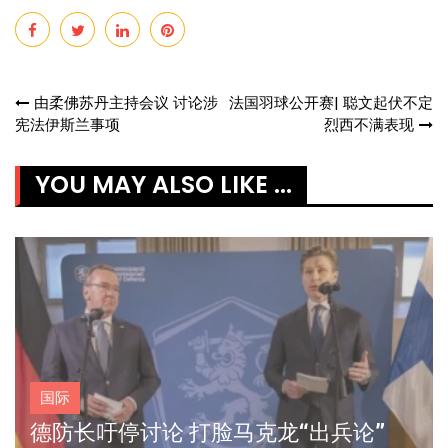
Post
由柔佛苏丹主持会议 讨论涉
法国羽球公开赛| 聪文起伏不定
宪法伊斯兰事项
烈西不满表现
navigation
YOU MAY ALSO LIKE ...
国际
德防长吁停讨论 打脸马克龙“出兵论”