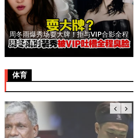
周冬雨爆秀场耍大牌！拒与VIP合影全程
臭脸不配合
体育