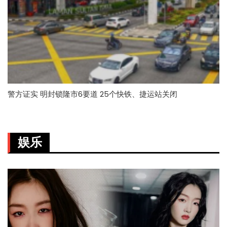
警方证实 明封锁隆市6要道 25个快铁、捷运站关闭
娱乐