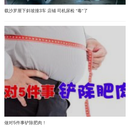
载沙罗厘下斜坡撞3车 店铺 司机尿检 “毒”了
做对5件事铲除肥肉！