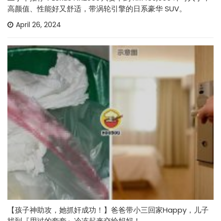
高颜值、性能好又舒适，带涡轮引擎的日系豪华 SUV。
April 26, 2024
【孩子神助攻，她抓奸成功！】爸爸带小三回家Happy，儿子
找到『用过的套套』冷冻起来交给妈妈！