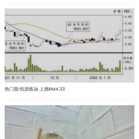
热门股:恒源炼油 上挑RM4.33