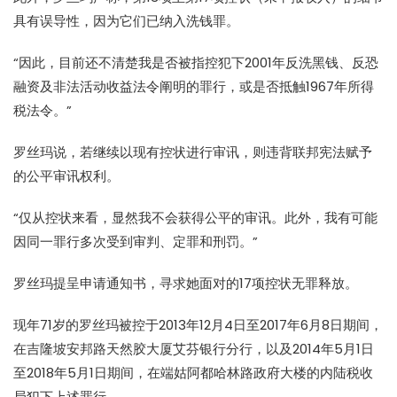
具有误导性，因为它们已纳入洗钱罪。
“因此，目前还不清楚我是否被指控犯下2001年反洗黑钱、反恐
融资及非法活动收益法令阐明的罪行，或是否抵触1967年所得
税法令。”
罗丝玛说，若继续以现有控状进行审讯，则违背联邦宪法赋予
的公平审讯权利。
“仅从控状来看，显然我不会获得公平的审讯。此外，我有可能
因同一罪行多次受到审判、定罪和刑罚。”
罗丝玛提呈申请通知书，寻求她面对的17项控状无罪释放。
现年71岁的罗丝玛被控于2013年12月4日至2017年6月8日期间，
在吉隆坡安邦路天然胶大厦艾芬银行分行，以及2014年5月1日
至2018年5月1日期间，在端姑阿都哈林路政府大楼的内陆税收
局犯下上述罪行。