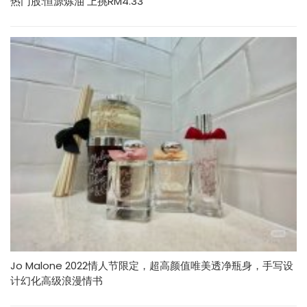
热门股:恒源炼油 上挑RM4.33
Jo Malone 2022情人节限定，超高颜值唯美透净瓶身，手写设
计幻化高级浪漫情书