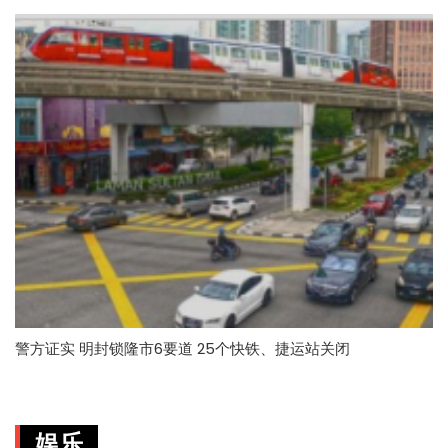
警方证实 明封锁隆市6要道 25个快铁、捷运站关闭
娱乐