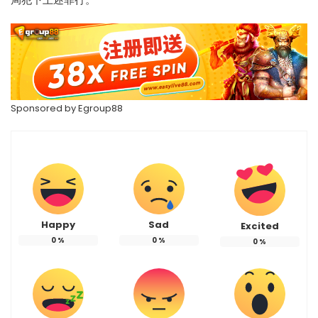
Sponsored by
Egroup88
Happy
Sad
Excited
0
%
0
%
0
%