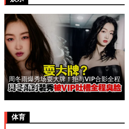
周冬雨爆秀场耍大牌！拒与VIP合影全程
臭脸不配合
体育