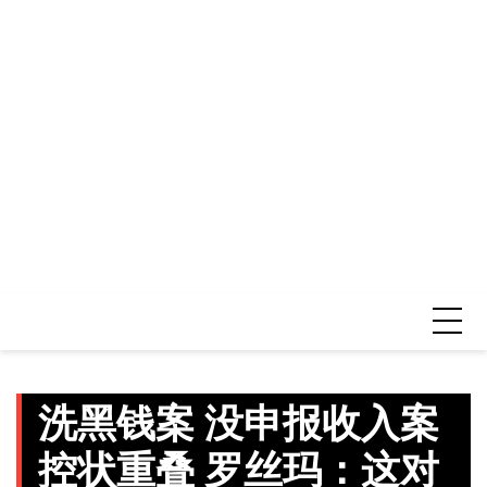
洗黑钱案 没申报收入案
控状重叠 罗丝玛：这对