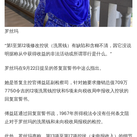
罗丝玛
“第1至第12项修改控状（洗黑钱）有缺陷和含糊不清，因它没说
明据称从中获得收益的非法活动或所谓罪行是什么。”
罗丝玛在9月22日提呈的答复宣誓书中这么指出。
她是答复主控官傅益廷副检察司，针对她要求撤销总值709万
7750令吉的12项洗黑钱控状和5项未向税收局申报收入控状的
回复宣誓书。
傅益廷通过回复宣誓书说，1967年所得税法令没有任何条文阻
止对于罗丝玛的洗黑钱和未向税收局报税的检控。
此外，罗丝玛声称，第13项至第17项控状（未申报收入）的细节