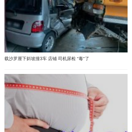
载沙罗厘下斜坡撞3车 店铺 司机尿检 “毒”了