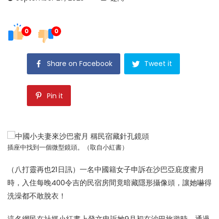
0
0
Share on Facebook
Tweet it
Pin it
插座中找到一個微型鏡頭。（取自小紅書）
（八打靈再也21日訊）一名中國籍女子申訴在沙巴亞庇度蜜月
時，入住每晚400令吉的民宿房間竟暗藏隱形攝像頭，讓她嚇得
洗澡都不敢脫衣！
這名網民在社媒小紅書上發文申訴她9月初在沙巴旅遊時，通過