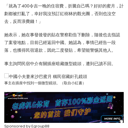
「就為了400令吉一晚的住宿費，折騰自己嗎？好好的蜜月，計
劃都被打亂了，幸好我沒預訂紅樹林的觀光團，否則也沒空
去，反而浪費錢！」
她表示，她在事發後發的貼在警察勸告下刪除，隨後也去指認
了案發地點，目前已經返回中國。她認為，事情已經告一段
落，也獲得民宿退款，因此二度發貼，希望能警惕其他人。
事主詢問民宿中介有關插座暗藏微型鏡頭，遭到已讀不回。
事主在插座中找到一個微型鏡頭。（取自小紅書）
Sponsored by
Egroup88