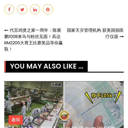
Post
代言鸡煲之家一周年：陈展
国家天灾管理机构 获美国捐医
鹏1008来马与粉丝见面！高达
疗仪器
navigation
RM2200大胃王比赛奖品等你赢
取！
YOU MAY ALSO LIKE ...
趣闻