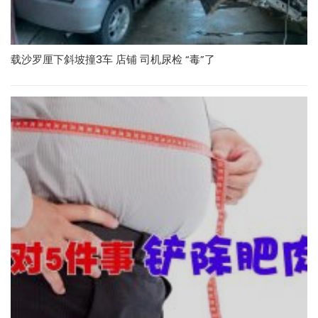
载沙罗厘下斜坡撞3车 店铺 司机尿检 “毒”了