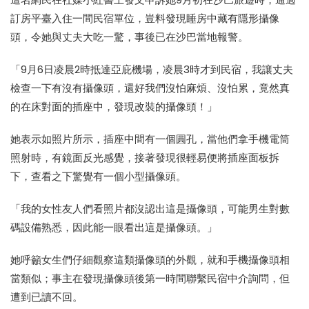
訂房平臺入住一間民宿單位，豈料發現睡房中藏有隱形攝像
頭，令她與丈夫大吃一驚，事後已在沙巴當地報警。
「9月6日凌晨2時抵達亞庇機場，凌晨3時才到民宿，我讓丈夫
檢查一下有沒有攝像頭，還好我們沒怕麻煩、沒怕累，竟然真
的在床對面的插座中，發現改裝的攝像頭！」
她表示如照片所示，插座中間有一個圓孔，當他們拿手機電筒
照射時，有鏡面反光感覺，接著發現很輕易便將插座面板拆
下，查看之下驚覺有一個小型攝像頭。
「我的女性友人們看照片都沒認出這是攝像頭，可能男生對數
碼設備熟悉，因此能一眼看出這是攝像頭。」
她呼籲女生們仔細觀察這類攝像頭的外觀，就和手機攝像頭相
當類似；事主在發現攝像頭後第一時間聯繫民宿中介詢問，但
遭到已讀不回。