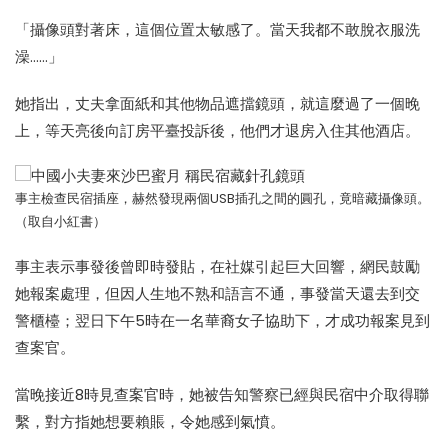
「攝像頭對著床，這個位置太敏感了。當天我都不敢脫衣服洗
澡……」
她指出，丈夫拿面紙和其他物品遮擋鏡頭，就這麼過了一個晚
上，等天亮後向訂房平臺投訴後，他們才退房入住其他酒店。
事主檢查民宿插座，赫然發現兩個USB插孔之間的圓孔，竟暗藏攝像頭。
（取自小紅書）
事主表示事發後曾即時發貼，在社媒引起巨大回響，網民鼓勵
她報案處理，但因人生地不熟和語言不通，事發當天還去到交
警櫃檯；翌日下午5時在一名華裔女子協助下，才成功報案見到
查案官。
當晚接近8時見查案官時，她被告知警察已經與民宿中介取得聯
繫，對方指她想要賴賬，令她感到氣憤。