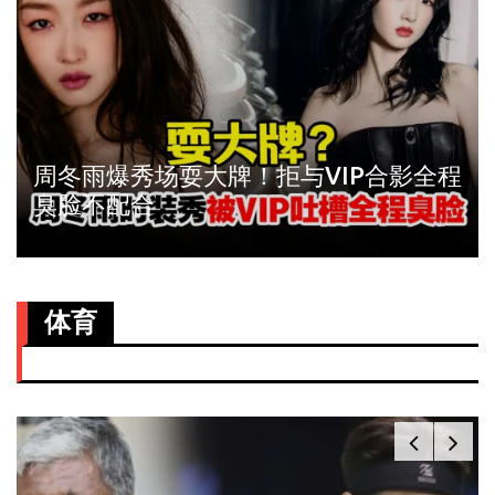
周冬雨爆秀场耍大牌！拒与VIP合影全程
臭脸不配合
体育