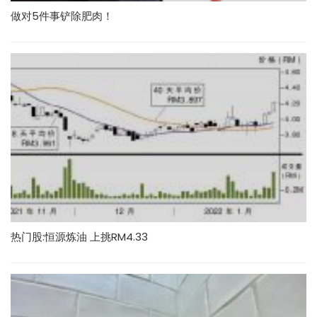
做对5件事铲除肥肉！
热门股:恒源炼油 上挑RM4.33