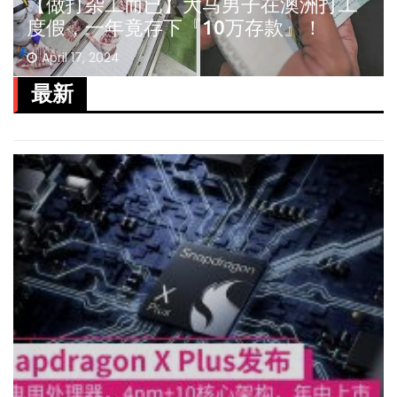
【做打杂工而已】大马男子在澳洲打工
度假，一年竟存下『10万存款』！
April 17, 2024
最新