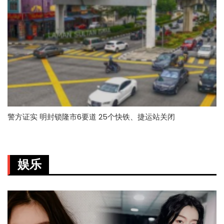
警方证实 明封锁隆市6要道 25个快铁、捷运站关闭
娱乐