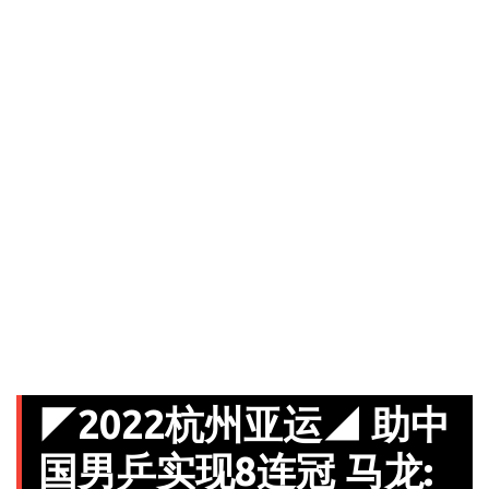
◤2022杭州亚运◢ 助中
国男乒实现8连冠 马龙: