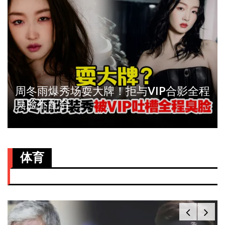
周冬雨爆秀场耍大牌！拒与VIP合影全程
臭脸不配合
体育