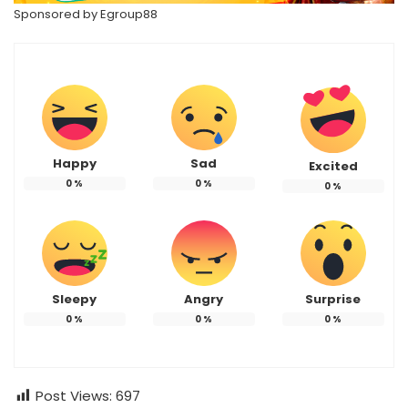
Sponsored by
Egroup88
Happy
Sad
Excited
0
%
0
%
0
%
Sleepy
Angry
Surprise
0
%
0
%
0
%
Post Views:
697