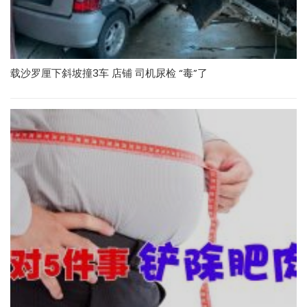
载沙罗厘下斜坡撞3车 店铺 司机尿检 “毒”了