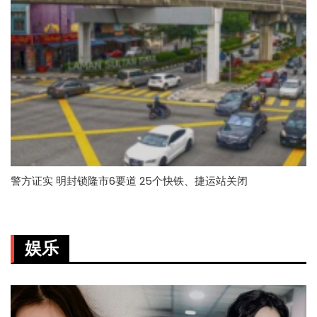
警方证实 明封锁隆市6要道 25个快铁、捷运站关闭
娱乐