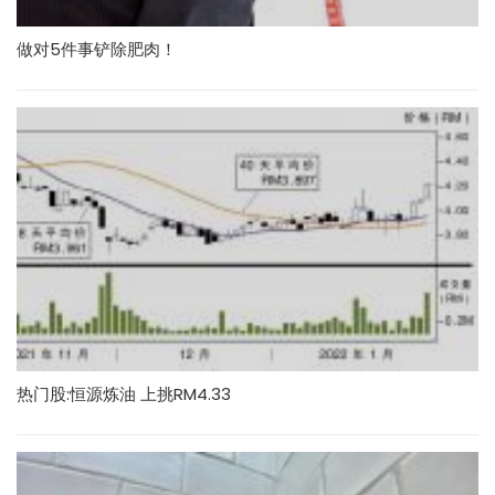
做对5件事铲除肥肉！
热门股:恒源炼油 上挑RM4.33