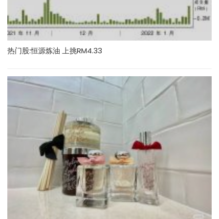
热门股:恒源炼油 上挑RM4.33