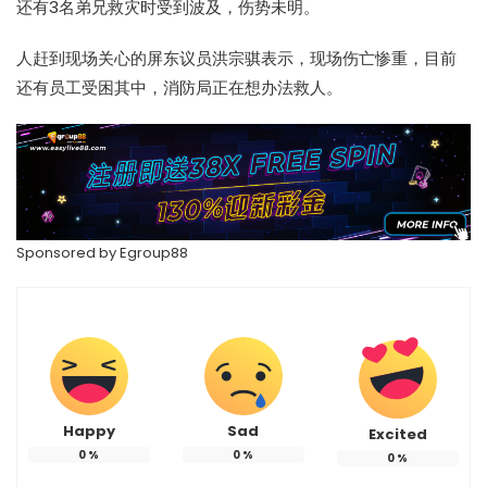
还有3名弟兄救灾时受到波及，伤势未明。
人赶到现场关心的屏东议员洪宗骐表示，现场伤亡惨重，目前
还有员工受困其中，消防局正在想办法救人。
Sponsored by
Egroup88
Happy
Sad
Excited
0
%
0
%
0
%