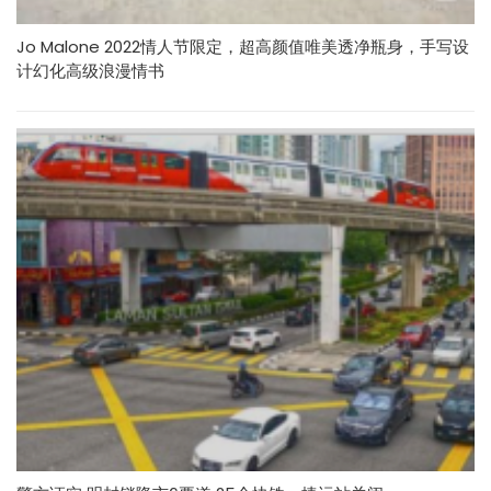
Jo Malone 2022情人节限定，超高颜值唯美透净瓶身，手写设
计幻化高级浪漫情书