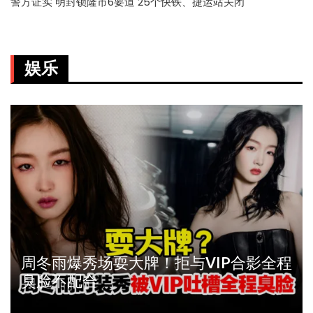
警方证实 明封锁隆市6要道 25个快铁、捷运站关闭
娱乐
周冬雨爆秀场耍大牌！拒与VIP合影全程
臭脸不配合