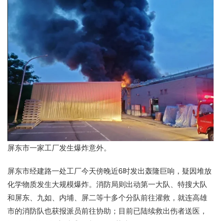
屏东市一家工厂发生爆炸意外。
屏东市经建路一处工厂今天傍晚近6时发出轰隆巨响，疑因堆放
化学物质发生大规模爆炸。消防局则出动第一大队、特搜大队
和屏东、九如、内埔、屏二等十多个分队前往灌救，就连高雄
市的消防队也获报派员前往协助；目前已陆续救出伤者送医，