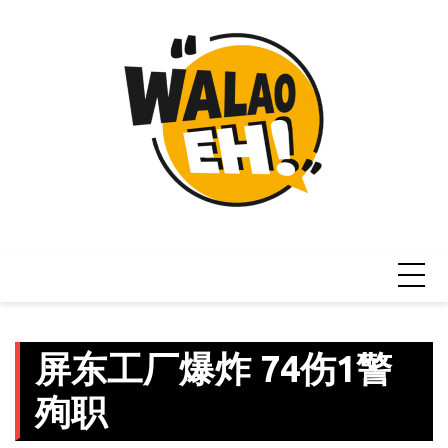
Skip
to
content
屏东工厂爆炸 74伤1警
殉职