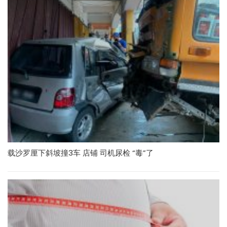
载沙罗厘下斜坡撞3车 店铺 司机尿检 “毒”了