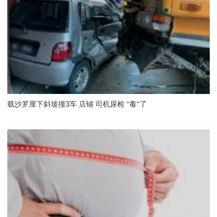
载沙罗厘下斜坡撞3车 店铺 司机尿检 “毒”了