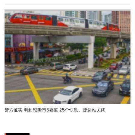
警方证实 明封锁隆市6要道 25个快铁、捷运站关闭