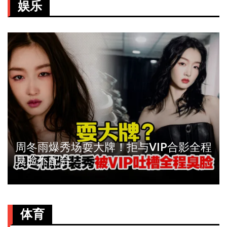
娱乐
周冬雨爆秀场耍大牌！拒与VIP合影全程
臭脸不配合
体育