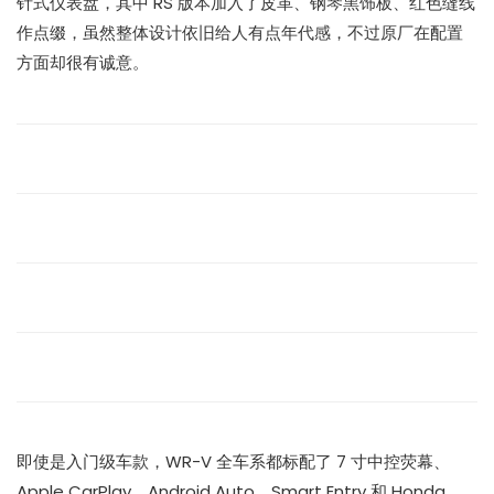
针式仪表盘，其中 RS 版本加入了皮革、钢琴黑饰板、红色缝线
作点缀，虽然整体设计依旧给人有点年代感，不过原厂在配置
方面却很有诚意。
即使是入门级车款，WR-V 全车系都标配了 7 寸中控荧幕、
Apple CarPlay、Android Auto、Smart Entry 和 Honda