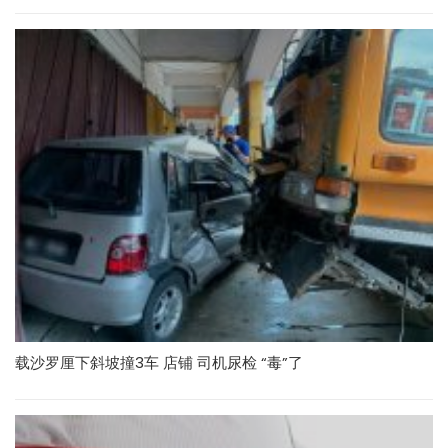
载沙罗厘下斜坡撞3车 店铺 司机尿检 “毒”了