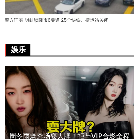
警方证实 明封锁隆市6要道 25个快铁、捷运站关闭
娱乐
周冬雨爆秀场耍大牌！拒与VIP合影全程