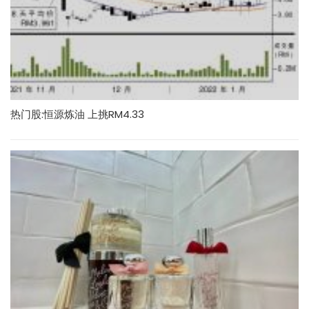
热门股:恒源炼油 上挑RM4.33