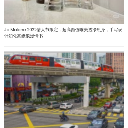
Jo Malone 2022情人节限定，超高颜值唯美透净瓶身，手写设
计幻化高级浪漫情书