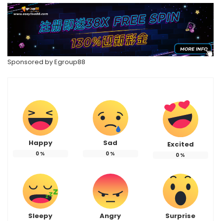
Sponsored by
Egroup88
Happy
Sad
Excited
0
%
0
%
0
%
Sleepy
Angry
Surprise