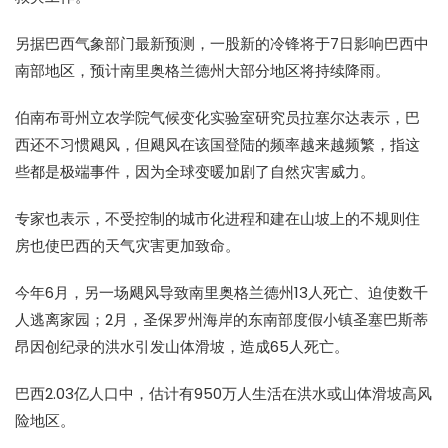
另据巴西气象部门最新预测，一股新的冷锋将于7日影响巴西中
南部地区，预计南里奥格兰德州大部分地区将持续降雨。
伯南布哥州立农学院气候变化实验室研究员拉塞尔达表示，巴
西还不习惯飓风，但飓风在该国登陆的频率越来越频繁，指这
些都是极端事件，因为全球变暖加剧了自然灾害威力。
专家也表示，不受控制的城市化进程和建在山坡上的不规则住
房也使巴西的天气灾害更加致命。
今年6月，另一场飓风导致南里奥格兰德州13人死亡、迫使数千
人逃离家园；2月，圣保罗州海岸的东南部度假小镇圣塞巴斯蒂
昂因创纪录的洪水引发山体滑坡，造成65人死亡。
巴西2.03亿人口中，估计有950万人生活在洪水或山体滑坡高风
险地区。