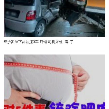
载沙罗厘下斜坡撞3车 店铺 司机尿检 “毒”了