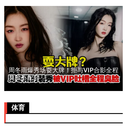
周冬雨爆秀场耍大牌！拒与VIP合影全程
臭脸不配合
体育