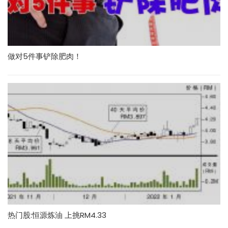
做对5件事铲除肥肉！
热门股:恒源炼油 上挑RM4.33