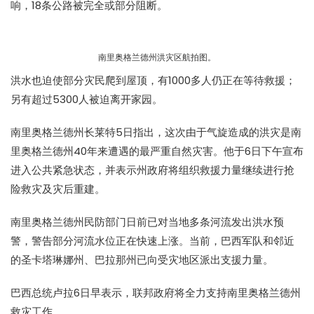
响，18条公路被完全或部分阻断。
南里奥格兰德州洪灾区航拍图。
洪水也迫使部分灾民爬到屋顶，有1000多人仍正在等待救援；
另有超过5300人被迫离开家园。
南里奥格兰德州长莱特5日指出，这次由于气旋造成的洪灾是南
里奥格兰德州40年来遭遇的最严重自然灾害。他于6日下午宣布
进入公共紧急状态，并表示州政府将组织救援力量继续进行抢
险救灾及灾后重建。
南里奥格兰德州民防部门日前已对当地多条河流发出洪水预
警，警告部分河流水位正在快速上涨。当前，巴西军队和邻近
的圣卡塔琳娜州、巴拉那州已向受灾地区派出支援力量。
巴西总统卢拉6日早表示，联邦政府将全力支持南里奥格兰德州
救灾工作。