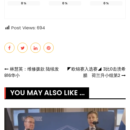
0
%
0
%
0
%
Post Views:
694
Post
林慧英：维修拨款 陆续发
◤欧锦赛入选赛◢ 3比0击溃希
816华小
腊 荷兰升小组第2
navigation
YOU MAY ALSO LIKE ...