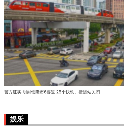
警方证实 明封锁隆市6要道 25个快铁、捷运站关闭
娱乐