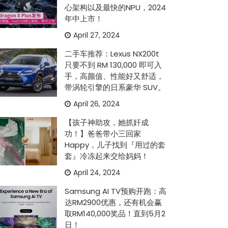
心架构以及最快的NPU，2024
年中上市！
April 27, 2024
二手车推荐：Lexus NX200t
只要不到 RM 130,000 即可入
手，高颜值、性能好又舒适，
带涡轮引擎的日系豪华 SUV。
April 26, 2024
【孩子神助攻，她抓奸成
功！】爸爸带小三回家
Happy，儿子找到『用过的套
套』冷冻起来交给妈妈！
April 24, 2024
Samsung AI TV预购开跑：高
达RM2900优惠，还有机会赢
取RM140,000奖品！直到5月2
日！