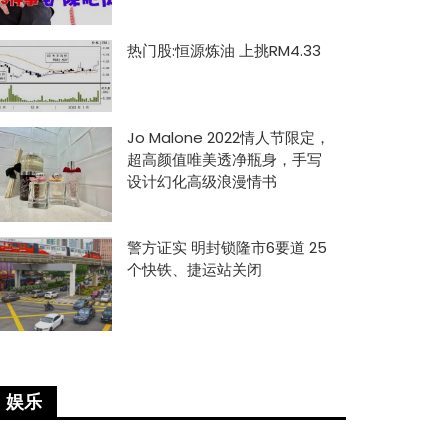
热门股:恒源炼油 上挑RM4.33
Jo Malone 2022情人节限定，
超高颜值唯美透净瓶身，手写
设计幻化高级浪漫情书
警方证实 明封锁隆市6要道 25
个快铁、捷运站关闭
娱乐