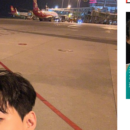
迈亚密网球公开
赛 郑钦文 王欣
瑜闯32强