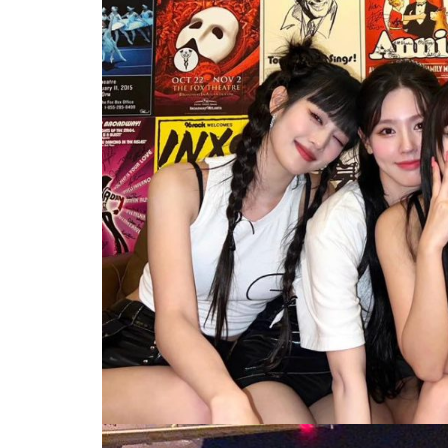
热辣滚烫》3
苏永康将邀歌迷上台合唱！
映！
肉骨茶“全世界最好吃”