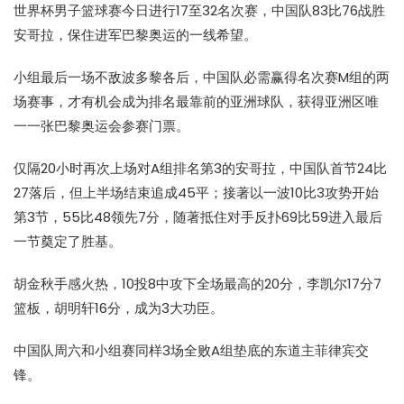
世界杯男子篮球赛今日进行17至32名次赛，中国队83比76战胜
安哥拉，保住进军巴黎奥运的一线希望。
小组最后一场不敌波多黎各后，中国队必需赢得名次赛M组的两
场赛事，才有机会成为排名最靠前的亚洲球队，获得亚洲区唯
一一张巴黎奥运会参赛门票。
仅隔20小时再次上场对A组排名第3的安哥拉，中国队首节24比
27落后，但上半场结束追成45平；接著以一波10比3攻势开始
第3节，55比48领先7分，随著抵住对手反扑69比59进入最后
一节奠定了胜基。
胡金秋手感火热，10投8中攻下全场最高的20分，李凯尔17分7
篮板，胡明轩16分，成为3大功臣。
中国队周六和小组赛同样3场全败A组垫底的东道主菲律宾交
锋。