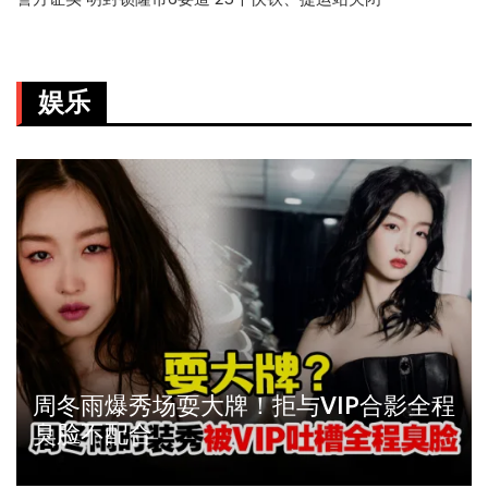
娱乐
周冬雨爆秀场耍大牌！拒与VIP合影全程
臭脸不配合