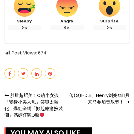
Sleepy
Angry
Surprise
0
%
0
%
0
%
Post Views:
674
Post
肚肚超肥美！Q萌小女孩
传(G)I-DLE、Henry刘宪华11月
「變身小美人魚」笑容太融
来马参加音乐节！
navigation
化 爆紅全網「掀起療癒扮裝
潮」媽媽狂曬Q照
YOU MAY ALSO LIKE ...