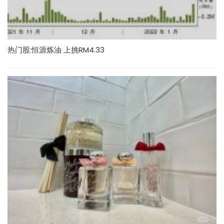
热门股:恒源炼油 上挑RM4.33