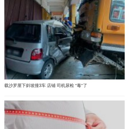
载沙罗厘下斜坡撞3车 店铺 司机尿检 “毒”了