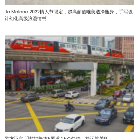
Jo Malone 2022情人节限定，超高颜值唯美透净瓶身，手写设
计幻化高级浪漫情书
警方证实 明封锁隆市6要道 25个快铁、捷运站关闭