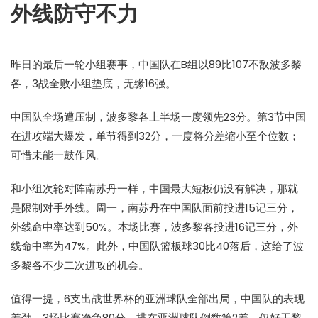
外线防守不力
昨日的最后一轮小组赛事，中国队在B组以89比107不敌波多黎
各，3战全败小组垫底，无缘16强。
中国队全场遭压制，波多黎各上半场一度领先23分。第3节中国
在进攻端大爆发，单节得到32分，一度将分差缩小至个位数；
可惜未能一鼓作风。
和小组次轮对阵南苏丹一样，中国最大短板仍没有解决，那就
是限制对手外线。周一，南苏丹在中国队面前投进15记三分，
外线命中率达到50%。本场比赛，波多黎各投进16记三分，外
线命中率为47%。此外，中国队篮板球30比40落后，这给了波
多黎各不少二次进攻的机会。
值得一提，6支出战世界杯的亚洲球队全部出局，中国队的表现
差劲，3场比赛净负80分，排在亚洲球队倒数第2差，仅好于黎