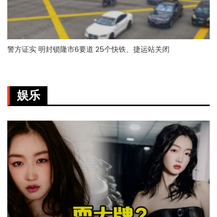
警方证实 明封锁隆市6要道 25个快铁、捷运站关闭
娱乐