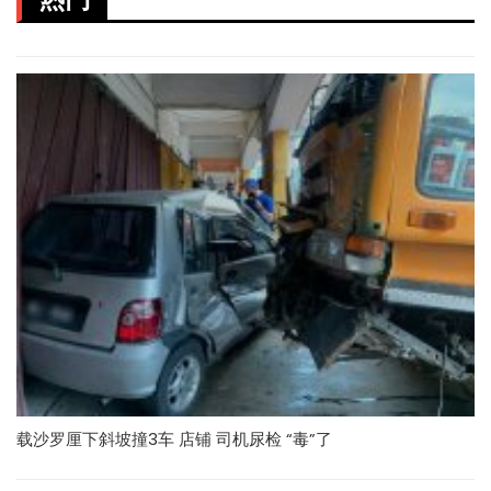
载沙罗厘下斜坡撞3车 店铺 司机尿检 “毒”了