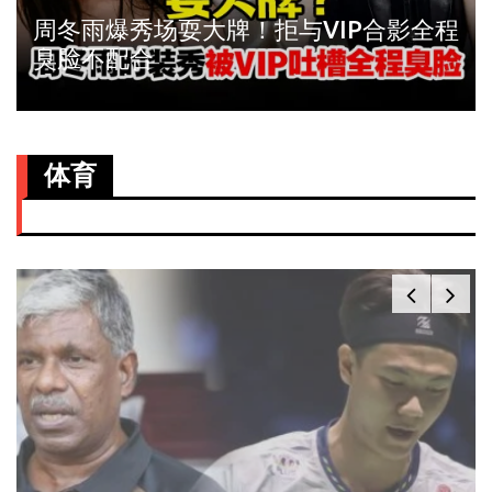
周冬雨爆秀场耍大牌！拒与VIP合影全程
臭脸不配合
体育