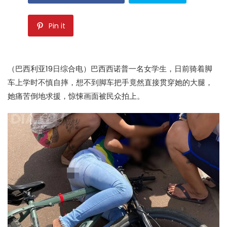
Pin it
（巴西利亚19日综合电）巴西西诺普一名女学生，日前骑着脚
车上学时不慎自摔，想不到脚车把手竟然直接贯穿她的大腿，
她痛苦倒地求援，惊悚画面被民众拍上。