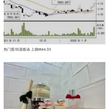
热门股:恒源炼油 上挑RM4.33