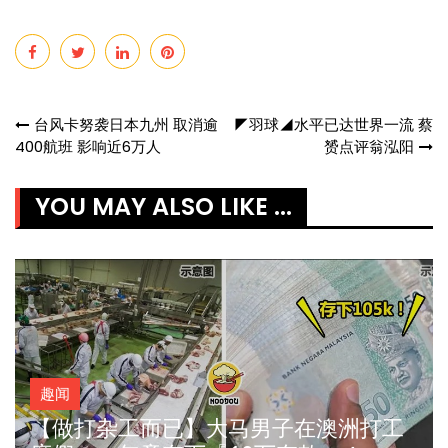
Post
台风卡努袭日本九州 取消逾
◤羽球◢水平已达世界一流 蔡
400航班 影响近6万人
赟点评翁泓阳
navigation
YOU MAY ALSO LIKE ...
趣闻
【做打杂工而已】大马男子在澳洲打工