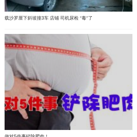
载沙罗厘下斜坡撞3车 店铺 司机尿检 “毒”了
做对5件事铲除肥肉！