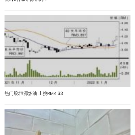
热门股:恒源炼油 上挑RM4.33