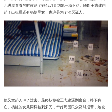
儿进屋查看的时候刺了她42刀直到她一动不动。随即王志建想
起了出租屋还有杨婕母女，也许是为了消灭证人。
他又拿起刀冲了过去。最终杨婕被王志建逼到窗台，摔下身
亡。杨婕的女儿同样被刺多刀，幸好周围民众及时报警，她被