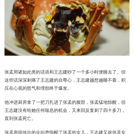
张孟用诸如此类的话语和王志建吵了一个多小时便睡去了。但
这些话深深刺痛了王志建的自尊心，王志建越想越睡不着，积
压在心底的怒气和埋怨终于爆发。
他冲进厨房拿了一把刀扎进了张孟的腹部，张孟猛地惊醒，但
王志建没有给她任何喘息的机会，又来回反复刺了四十多刀，
直到张孟死亡。
张孟房间传出的尖叫声惊醒了张孟的女儿，王志建又趁张孟女