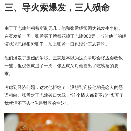
三、导火索爆发，三人殒命
由于王志建的积蓄所剩无几，他和张孟经常因为钱发生争吵。
在案发前一周，张孟买了螃蟹花掉王志建800元，当时他们的经
济状况已经很紧张了，加上张孟一口也没让王志建吃。
他们爆发了激烈的争吵。王志建本以为这次争吵会张孟会收敛
一些，但仅仅就过了一周，张孟就又对他提出了吃螃蟹的要
求。
考虑到经济问题，这次他拒绝了，没想到迎接他的是恋人的恶
语相向。张孟对王志建破口大骂：“连个情人都养不起”“离开了
我就活不下去”“你是我养的性奴”。