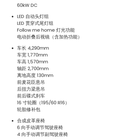
60kW DC
LED 自动头灯组
LED 贯穿式尾灯组
Follow me home 灯光功能
电动折叠后视镜（含加热功能）
车长 4,290mm
车宽 1,770mm
车高 1,570mm
轴距 2,700mm
离地高度 130mm
前麦花臣悬吊
后扭力梁悬吊
前后碟式刹车
16 寸轮圈（195/60 R16）
轮胎修补包
合成皮革座椅
6 向手动调节驾驶座椅
4 向手动调节副驾驶座椅