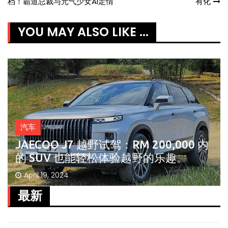
档！霸道总裁与元气少女AI定情
有化
navigation
YOU MAY ALSO LIKE ...
汽车
JAECOO J7 越野试驾：RM 200,000 内
的 SUV 也能轻松体验越野的乐趣。
April 19, 2024
最新