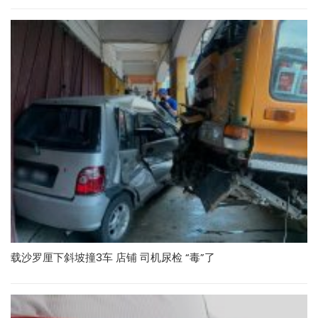
载沙罗厘下斜坡撞3车 店铺 司机尿检 “毒”了