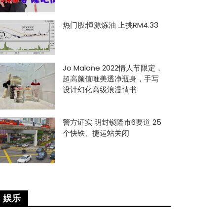
热门股:恒源炼油 上挑RM4.33
Jo Malone 2022情人节限定，
超高颜值唯美透净瓶身，手写
设计幻化高级浪漫情书
警方证实 明封锁隆市6要道 25
个快铁、捷运站关闭
娱乐