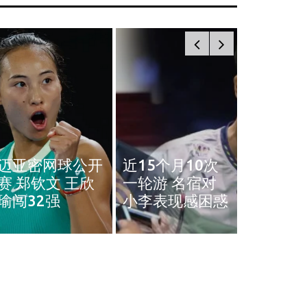
奥斯汀网球赛｜
近15个月10次
王雅繁袁悦会师
黄智勇
一轮游 名宿对
4强 中国锁定女
治背伤 
小李表现感困惑
单4强门票
英赛和