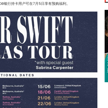
OB银行持卡用户可在7月5日享有预购福利。
迈亚密网球公开
赛 郑钦文 王欣
瑜闯32强