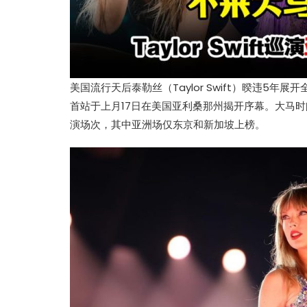
美国流行天后泰勒丝（Taylor Swift）暌违5年展开
首站于上月17日在美国亚利桑那州揭开序幕。大马时间21日
演场次，其中亚洲场仅东京和新加坡上榜。