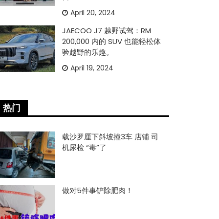
April 20, 2024
JAECOO J7 越野试驾：RM
200,000 内的 SUV 也能轻松体
验越野的乐趣。
April 19, 2024
热门
载沙罗厘下斜坡撞3车 店铺 司
机尿检 “毒”了
做对5件事铲除肥肉！