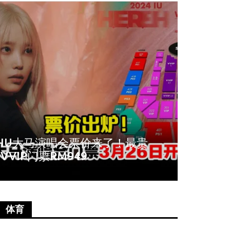
周冬雨爆秀场耍大牌！拒与VIP合
《唐人
影全程臭脸不配合
尚语贤
体育