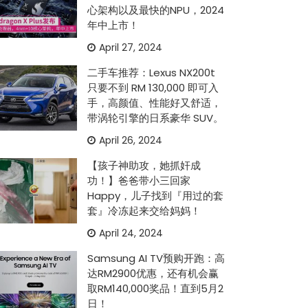
心架构以及最快的NPU，2024
年中上市！
April 27, 2024
二手车推荐：Lexus NX200t
只要不到 RM 130,000 即可入
手，高颜值、性能好又舒适，
带涡轮引擎的日系豪华 SUV。
April 26, 2024
【孩子神助攻，她抓奸成
功！】爸爸带小三回家
Happy，儿子找到『用过的套
套』冷冻起来交给妈妈！
April 24, 2024
Samsung AI TV预购开跑：高
达RM2900优惠，还有机会赢
取RM140,000奖品！直到5月2
日！