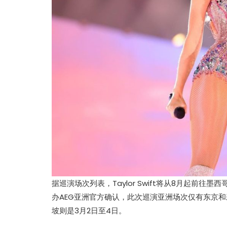
热辣滚烫》3
苏永康将邀歌迷上台合唱！
映！
肉骨茶“全世界最好吃”
据巡演场次列表，Taylor Swift将从8月起前
办AEG亚洲官方确认，此次巡演亚洲场次仅有东京和
坡则是3月2日至4日。