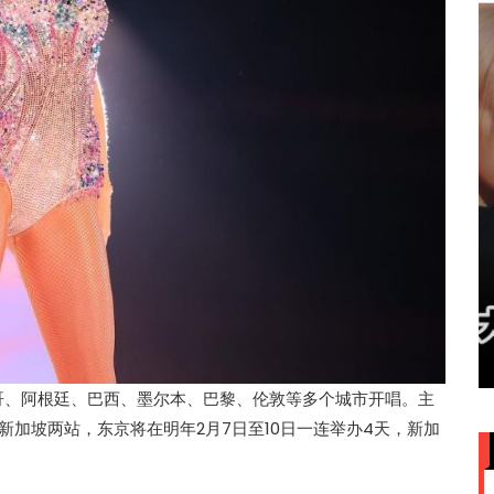
赞大马
IU大马演唱会票价来了！最贵
VVIP门票RM949
往墨西哥、阿根廷、巴西、墨尔本、巴黎、伦敦等多个城市开唱。主
新加坡两站，东京将在明年2月7日至10日一连举办4天，新加