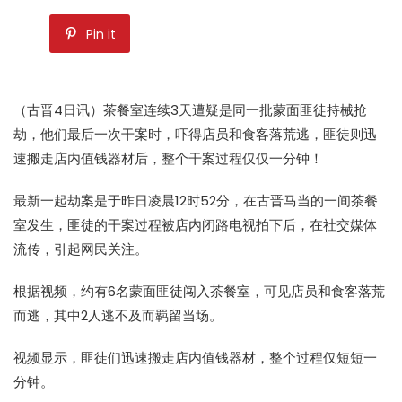
Pin it
（古晋4日讯）茶餐室连续3天遭疑是同一批蒙面匪徒持械
抢
劫
，他们最后一次干案时，吓得店员和食客落荒逃，匪徒则迅
速搬走店内值钱器材后，整个干案过程仅仅一分钟！
最新一起劫案是于昨日凌晨12时52分，在古晋马当的一间茶餐
室发生，匪徒的干案过程被店内闭路电视拍下后，在社交媒体
流传，引起网民关注。
根据视频，约有6名蒙面匪徒闯入茶餐室，可见店员和食客落荒
而逃，其中2人逃不及而羁留当场。
视频显示，匪徒们迅速搬走店内值钱器材，整个过程仅短短一
分钟。