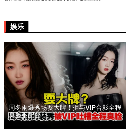
娱乐
周冬雨爆秀场耍大牌！拒与VIP合影全程
臭脸不配合