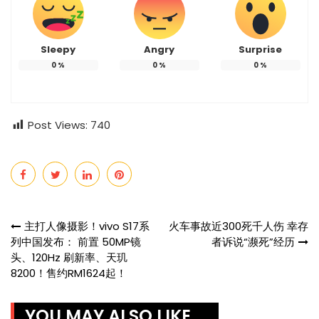
Sleepy
Angry
Surprise
0
%
0
%
0
%
Post Views:
740
Post
主打人像摄影！vivo S17系
火车事故近300死千人伤 幸存
列中国发布： 前置 50MP镜
者诉说“濒死”经历
navigation
头、120Hz 刷新率、天玑
8200！售约RM1624起！
YOU MAY ALSO LIKE ...