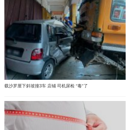
载沙罗厘下斜坡撞3车 店铺 司机尿检 “毒”了