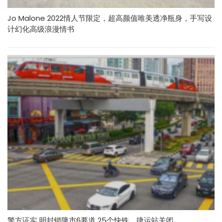
Jo Malone 2022情人节限定，超高颜值唯美透净瓶身，手写设
计幻化高级浪漫情书
警方证实 明封锁隆市6要道 25个快铁、捷运站关闭