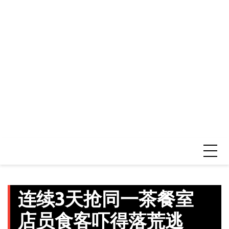
连续3天抢同一茶餐室
店员食客吓得落荒逃