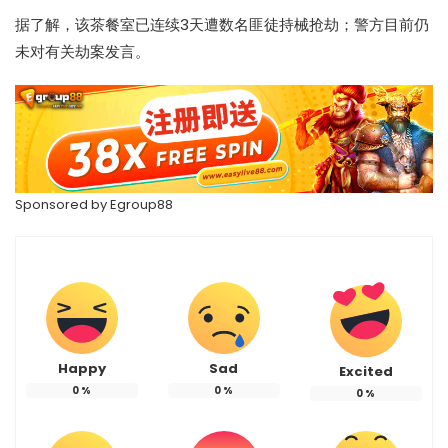
据了解，该茶餐室已连续3天遭数名匪徒持械
抢劫
；警方目前仍
未对有关劫案发言。
Sponsored by
Egroup88
Happy
Sad
Excited
0
%
0
%
0
%