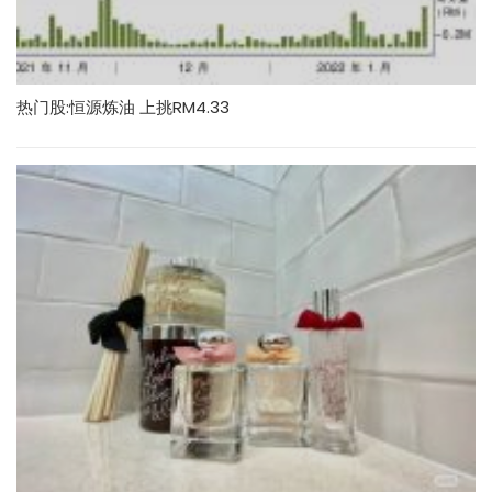
热门股:恒源炼油 上挑RM4.33