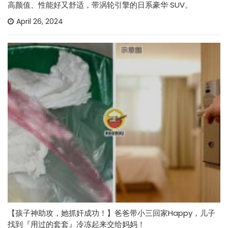
高颜值、性能好又舒适，带涡轮引擎的日系豪华 SUV。
April 26, 2024
【孩子神助攻，她抓奸成功！】爸爸带小三回家Happy，儿子
找到『用过的套套』冷冻起来交给妈妈！