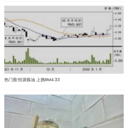
热门股:恒源炼油 上挑RM4.33