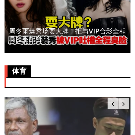
周冬雨爆秀场耍大牌！拒与VIP合影全程
臭脸不配合
体育