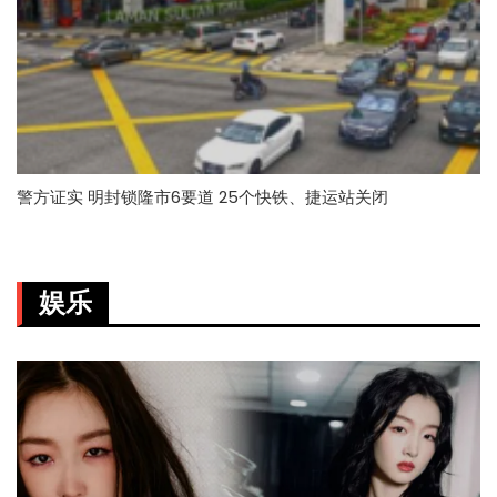
警方证实 明封锁隆市6要道 25个快铁、捷运站关闭
娱乐