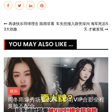
Post
再谈快乐羽球理念 陈雨菲看
车失控撞入路旁深沟 海军死后5
3大劲敌
天 才被发现
navigation
YOU MAY ALSO LIKE ...
娱乐
周冬雨爆秀场耍大牌！拒与VIP合影全程
臭脸不配合