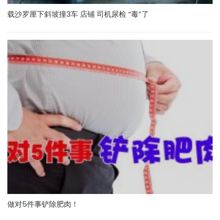
载沙罗厘下斜坡撞3车 店铺 司机尿检 “毒”了
做对5件事铲除肥肉！