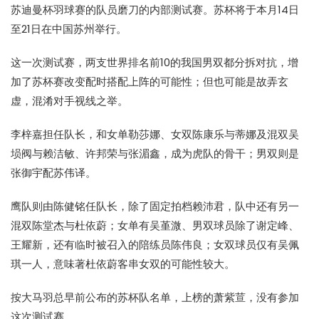
苏迪曼杯羽球赛
的队员磨刀的内部测试赛。苏杯将于本月14日
至21日在中国苏州举行。
这一次测试赛，两支世界排名前10的我国男双都分拆对抗，增
加了苏杯赛改变配时搭配上阵的可能性；但也可能是故弄玄
虚，混淆对手视线之举。
李梓嘉担任队长，和女单勒莎娜、女双陈康乐与蒂娜及混双吴
埙阀与赖洁敏、许邦荣与张湄鑫，成为虎队的骨干；男双则是
张御宇配苏伟译。
鹰队则由陈健铭任队长，除了固定拍档赖沛君，队中还有另一
混双陈堂杰与杜依蔚；女单有吴堇溦、男双球员除了谢定峰、
王耀新，还有临时被召入的陪练员陈伟良；女双球员仅有吴佩
琪一人，意味著杜依蔚客串女双的可能性较大。
按
大马羽总
早前公布的苏杯队名单，上榜的萧紫荁，没有参加
这次测试赛。