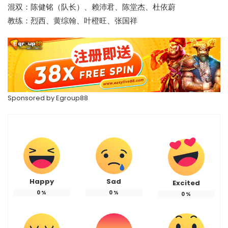
混双：陈健铭（队长）、赖沛君、陈堂杰、杜依蔚
教练：烈西、黄综翰、叶橙旺、张国祥
Sponsored by
Egroup88
Happy
Sad
Excited
0
%
0
%
0
%