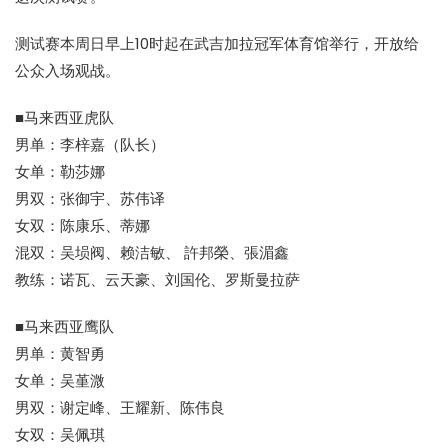
测试赛本周日早上10时起在武吉加拉冠军体育馆举行，开放给
公众入场观战。
■马来西亚虎队
男单：李梓嘉（队长）
女单：勒莎娜
男双：张御宇、苏伟译
女双：陈康乐、蒂娜
混双：吴埙阀、赖洁敏、 許邦榮、張湄鑫
教练：诺瓦、云天豪、刘国伦、罗斯曼拉萨
■马来西亚鹰队
男单：黄智勇
女单：吴堇溦
男双：谢定峰、王耀新、陈伟良
女双：吴佩琪