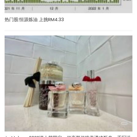
热门股:恒源炼油 上挑RM4.33