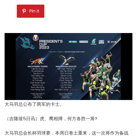
Pin it
大马羽总公布了两军的卡士。
（吉隆坡5日讯）虎、鹰相搏，何方各胜一筹?
大马羽总
会长杯羽球赛，本周日卷土重来，这一次将作为备战