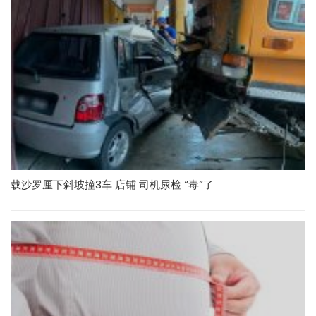
载沙罗厘下斜坡撞3车 店铺 司机尿检 “毒”了