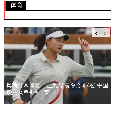
体育
黄智勇确认动刀治背伤 缺席全英赛和法
国赛