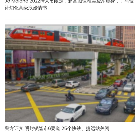
Jo Malone 2022情人节限定，超高颜值唯美透净瓶身，手写设
计幻化高级浪漫情书
警方证实 明封锁隆市6要道 25个快铁、捷运站关闭