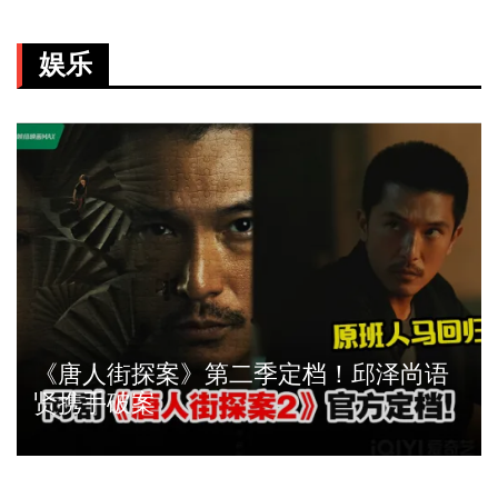
娱乐
官宣！贾玲新电影《热辣滚烫》3月21
日马来西亚上映！