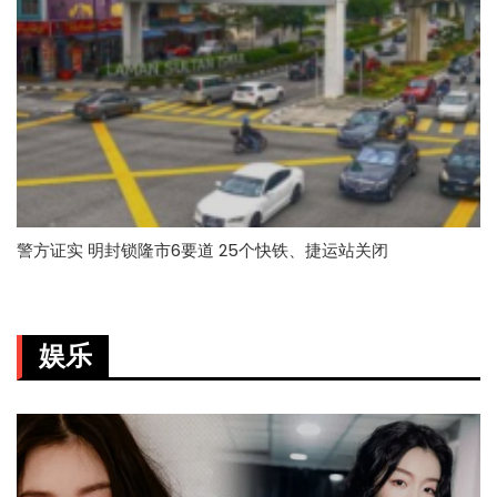
警方证实 明封锁隆市6要道 25个快铁、捷运站关闭
娱乐