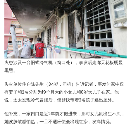
火患涉及一台旧式冷气机（窗口处），事发后走廊天花板明显
熏黑。
失火单位住户陈先生（34岁，司机）告诉记者，事发时家中仅
有妻子和2名分别为19个月大的小女儿和8岁大儿子在家。他
说，太太发现冷气冒烟后，便赶快带着2名孩子逃出屋外。
他补充，一家四口是近2年前才搬进来，那时女儿刚出生不久，
她皮肤敏感怕热，一旦不适应便会出现红疹，发痒情况。