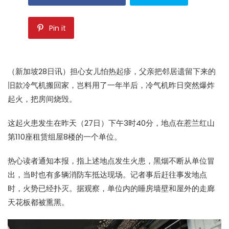
Pin it
（新加坡28日讯）担心女儿怕热起疹，父亲把邻居遗留下来的
旧款冷气机搬回家，岂料用了一年半后，冷气机昨日突然爆炸
起火，把房间烧毁。
这起火患发生在昨天（27日）下午3时40分，地点在惹兰红山
第110座租赁组屋8楼的一个单位。
热心读者通知本报，指上述地点发生火患，黑烟不断从单位冒
出，当时也有多辆消防车抵达现场。记者事后赶往事发地点
时，火势已经扑灭。据观察，单位内的睡房墙壁和屋外的走廊
天花板都被熏黑。