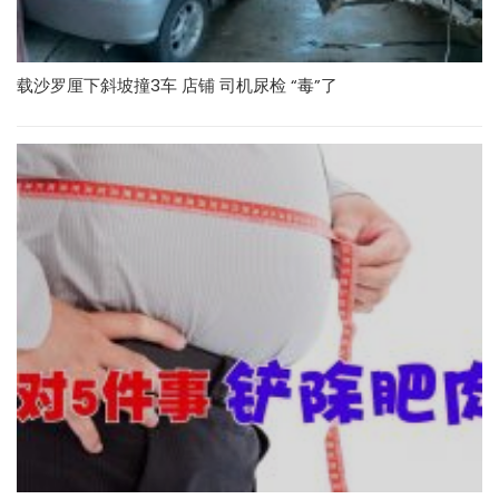
载沙罗厘下斜坡撞3车 店铺 司机尿检 “毒”了