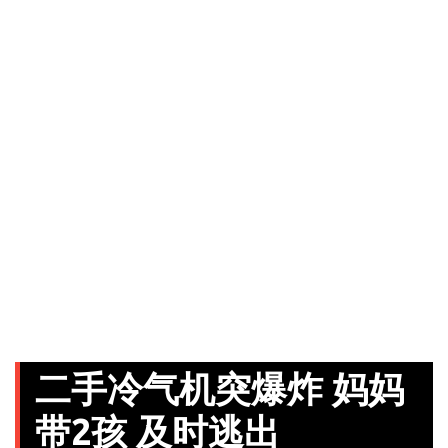
二手冷气机突爆炸 妈妈
带2孩 及时逃出