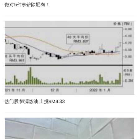
做对5件事铲除肥肉！
热门股:恒源炼油 上挑RM4.33