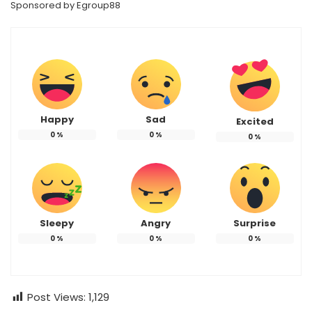
Sponsored by
Egroup88
Happy
Sad
Excited
0
%
0
%
0
%
Sleepy
Angry
Surprise
0
%
0
%
0
%
Post Views:
1,129