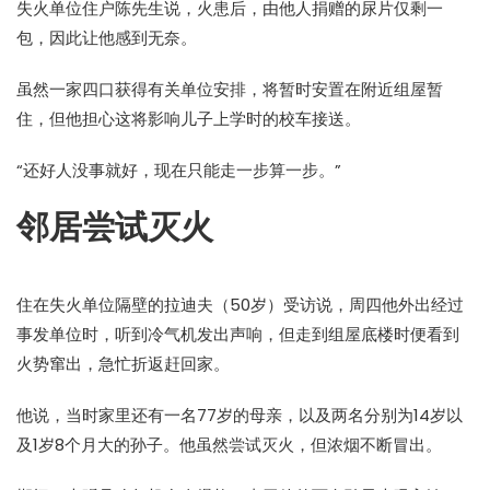
失火单位住户陈先生说，火患后，由他人捐赠的尿片仅剩一
包，因此让他感到无奈。
虽然一家四口获得有关单位安排，将暂时安置在附近组屋暂
住，但他担心这将影响儿子上学时的校车接送。
“还好人没事就好，现在只能走一步算一步。”
邻居尝试灭火
住在失火单位隔壁的拉迪夫（50岁）受访说，周四他外出经过
事发单位时，听到冷气机发出声响，但走到组屋底楼时便看到
火势窜出，急忙折返赶回家。
他说，当时家里还有一名77岁的母亲，以及两名分别为14岁以
及1岁8个月大的孙子。他虽然尝试灭火，但浓烟不断冒出。