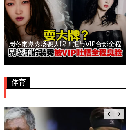
周冬雨爆秀场耍大牌！拒与VIP合影全程
臭脸不配合
体育