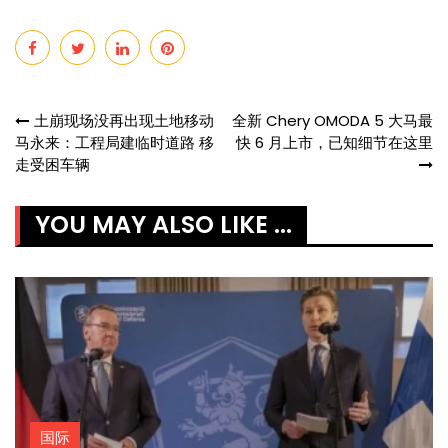
Post
土崩现场没再出现土地移动
全新 Chery OMODA 5 大马最
马永来：工程局建临时道路 移
快 6 月上市，已知细节在这里
navigation
走受困车辆
YOU MAY ALSO LIKE ...
国际