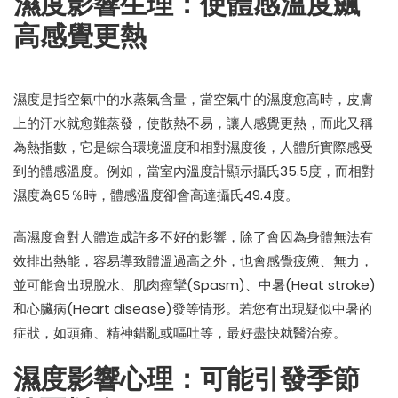
濕度影響生理：使體感溫度飆
高感覺更熱
濕度是指空氣中的水蒸氣含量，當空氣中的濕度愈高時，皮膚
上的汗水就愈難蒸發，使散熱不易，讓人感覺更熱，而此又稱
為熱指數，它是綜合環境溫度和相對濕度後，人體所實際感受
到的體感溫度。例如，當室內溫度計顯示攝氏35.5度，而相對
濕度為65％時，體感溫度卻會高達攝氏49.4度。
高濕度會對人體造成許多不好的影響，除了會因為身體無法有
效排出熱能，容易導致體溫過高之外，也會感覺疲憊、無力，
並可能會出現脫水、肌肉痙攣(Spasm)、中暑(Heat stroke)
和心臟病(Heart disease)發等情形。若您有出現疑似中暑的
症狀，如頭痛、精神錯亂或嘔吐等，最好盡快就醫治療。
濕度影響心理：可能引發季節