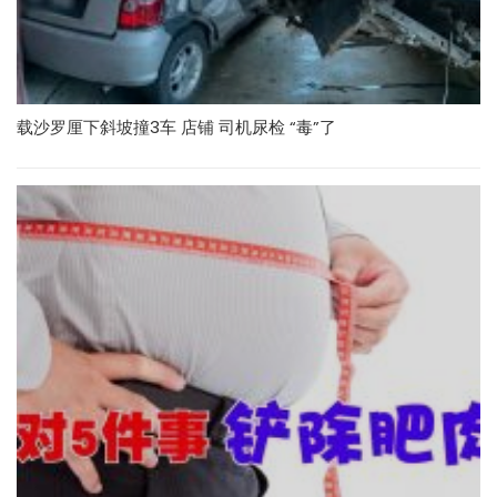
载沙罗厘下斜坡撞3车 店铺 司机尿检 “毒”了