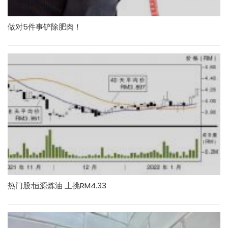
做对5件事铲除肥肉！
热门股:恒源炼油 上挑RM4.33