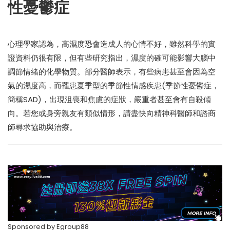
性憂鬱症
心理學家認為，高濕度恐會造成人的心情不好，雖然科學的實
證資料仍很有限，但有些研究指出，濕度的確可能影響大腦中
調節情緒的化學物質。部分醫師表示，有些病患甚至會因為空
氣的濕度高，而罹患夏季型的季節性情感疾患(季節性憂鬱症，
簡稱SAD)，出現沮喪和焦慮的症狀，嚴重者甚至會有自殺傾
向。若您或身旁親友有類似情形，請盡快向精神科醫師和諮商
師尋求協助與治療。
Sponsored by
Egroup88