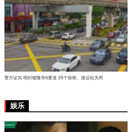
警方证实 明封锁隆市6要道 25个快铁、捷运站关闭
娱乐