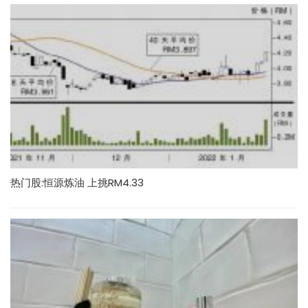
热门股:恒源炼油 上挑RM4.33