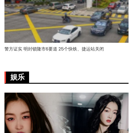
警方证实 明封锁隆市6要道 25个快铁、捷运站关闭
娱乐