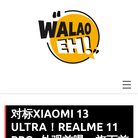
Skip
to
content
对标XIAOMI 13
ULTRA！REALME 11