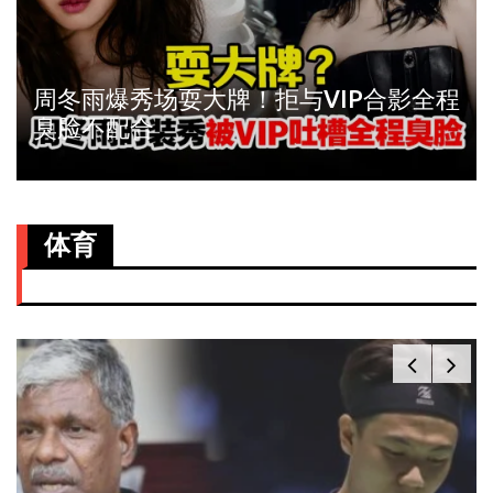
周冬雨爆秀场耍大牌！拒与VIP合影全程
臭脸不配合
体育