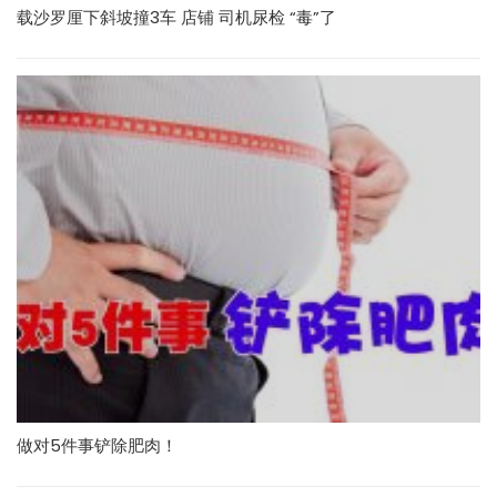
载沙罗厘下斜坡撞3车 店铺 司机尿检 “毒”了
做对5件事铲除肥肉！