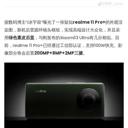
据数码博主“i冰宇宙”曝光了一张疑似
realme 11 Pro+
的外观渲
染图，新机后置圆环镜头模组，实现高端设计大众化，并且采
用
绿色素皮后盖
，与刚发布的Xiaomi13 Ultra有几分相似。目
前，realme 11 Pro+已经通过工信部认证，支持100W快充。影
像部分将会后置
200MP+8MP+2MP三摄
。