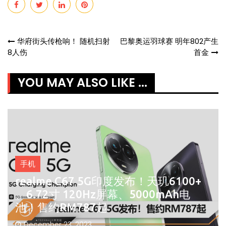
Post
华府街头传枪响！ 随机扫射
巴黎奥运羽球赛 明年802产生
8人伤
首金
navigation
YOU MAY ALSO LIKE ...
手机
realme C67 5G印度发布！天玑6100+
、6.72寸 120Hz屏幕、5000mAh电
池！售约RM787起
December 23, 2023