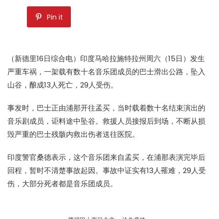
Pin it
（新德里16日综合电）印度马哈拉施特拉州周六（15日）发生
严重
车祸
，一架载有数十名音乐团成员的
巴士滑出公路
，坠入
山谷，酿成13人死亡，29人受伤。
事发时，巴士正由浦那开往孟买，当时载着数十名结束演出的
音乐剧成员，讵料途中坠谷。救援人员接报后到场，不断从损
毁严重的巴士残骸内救出伤者送往医院。
印度警官桑德表示，这个音乐团来自孟买，在浦那表演完毕后
回程，暂时不清楚事故起因。事故中证实有13人罹难，29人受
伤，大部分死者都是音乐团成员。