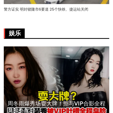
警方证实 明封锁隆市6要道 25个快铁、捷运站关闭
娱乐
周冬雨爆秀场耍大牌！拒与VIP合影全程
臭脸不配合