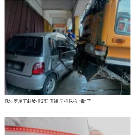
载沙罗厘下斜坡撞3车 店铺 司机尿检 “毒”了