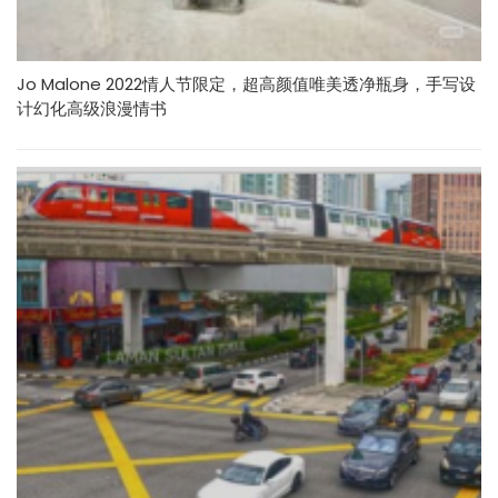
Jo Malone 2022情人节限定，超高颜值唯美透净瓶身，手写设
计幻化高级浪漫情书