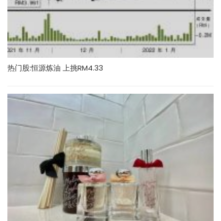
热门股:恒源炼油 上挑RM4.33