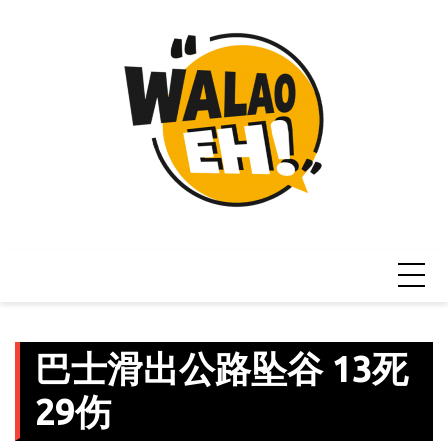
Skip
to
content
巴士滑出公路坠谷 13死
29伤