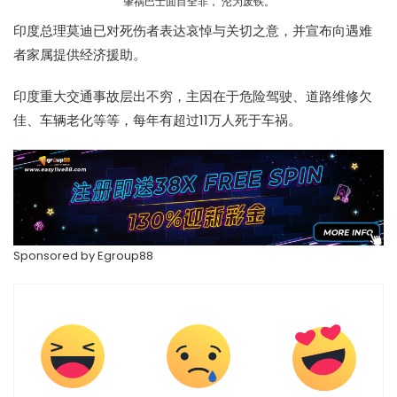
肇祸巴士面目全非， 沦为废铁。
印度总理莫迪已对死伤者表达哀悼与关切之意，并宣布向遇难
者家属提供经济援助。
印度重大交通事故层出不穷，主因在于危险驾驶、道路维修欠
佳、车辆老化等等，每年有超过11万人死于
车祸
。
Sponsored by
Egroup88