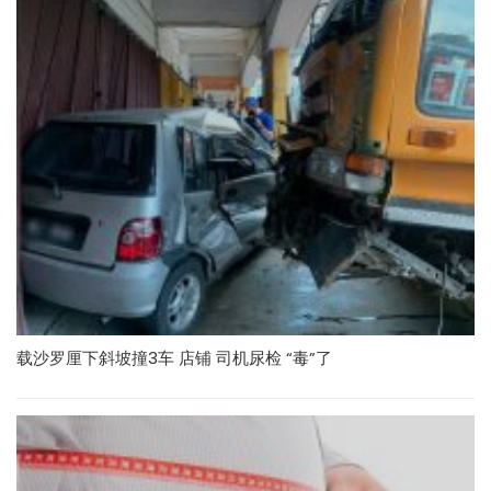
载沙罗厘下斜坡撞3车 店铺 司机尿检 “毒”了