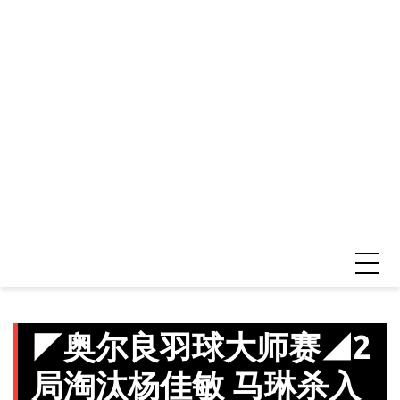
◤奥尔良羽球大师赛◢2
局淘汰杨佳敏 马琳杀入