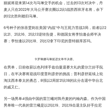
丽妮将迎来第14次与马琳交手的机会，过去的13次对决中，丹
麦人只在2022年大马公开赛次圈以2比1战胜西班牙名将，余下
的12次胜利都归马琳。
6号种子的张蓓雯则在美国“内战”中与王苑力苦战3局，前者以12
比21、21比16、21比13逆转告捷，和德国女将李怡逢会师半决
赛；李怡逢以21比18、21比12拿下印尼的普特丽库苏玛。
卡罗琳娜马琳挺进女单半决赛。
在男单，日前收获以色列球手兹伯曼退赛大礼的爱尔兰好手阮
日，在半决赛将迎战印度普利彦舒的挑战；普利彦舒延续上轮
淘汰西本拳太的勇态，8强以2局皆21比18的比分击退中华台北
的戚又仁。
另一场男单4强由中国的雷兰曦对阵丹麦的约翰内森。作为中国
男单唯一代表的雷兰曦是以21比19、21比19击退主队好手拉尼