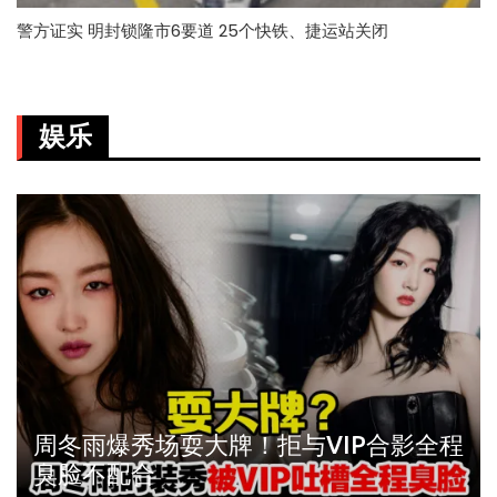
警方证实 明封锁隆市6要道 25个快铁、捷运站关闭
娱乐
周冬雨爆秀场耍大牌！拒与VIP合影全程
臭脸不配合