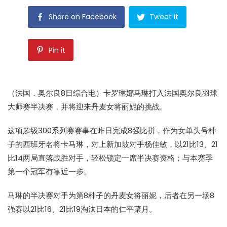
Share on Facebook
Tweet it
Pin it
（法国．奥尔良8日综合电）卡罗琳娜马琳打入法国
奥尔良羽球
大师赛
半决赛，并将迎来丹麦女将丽妮的挑战。
这项超级300系列赛赛事在昨日完成8强比拼，作为女单头号种
子的西班牙名将卡马琳，对上新加坡对手杨佳敏，以21比13、21
比14两局直落战胜对手，轻松锁定一席半决赛资格；与本赛季
第一个冠军有靠近一步。
马琳的半决赛对手为第8种子的丹麦女将丽妮，后者在另一场8
强赛以21比16、21比19淘汰日本的仁平菜月。