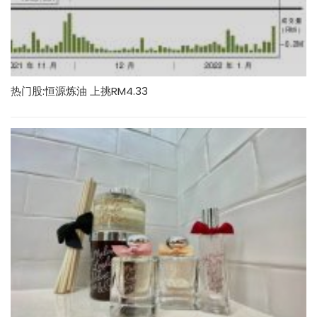
热门股:恒源炼油 上挑RM4.33