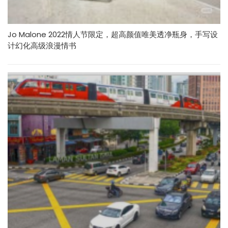
Jo Malone 2022情人节限定，超高颜值唯美透净瓶身，手写设
计幻化高级浪漫情书