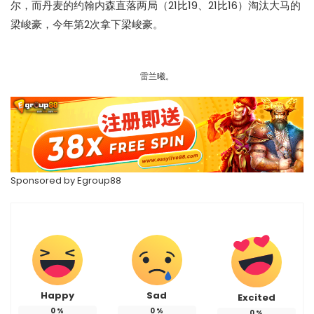
尔，而丹麦的约翰内森直落两局（21比19、21比16）淘汰大马的
梁峻豪，今年第2次拿下梁峻豪。
雷兰曦。
Sponsored by
Egroup88
Happy
Sad
Excited
0
%
0
%
0
%