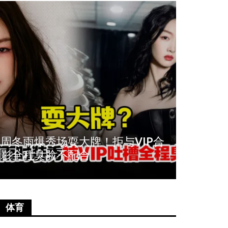
周冬雨爆秀场耍大牌！拒与VIP合
《唐人
影全程臭脸不配合
尚语贤
体育