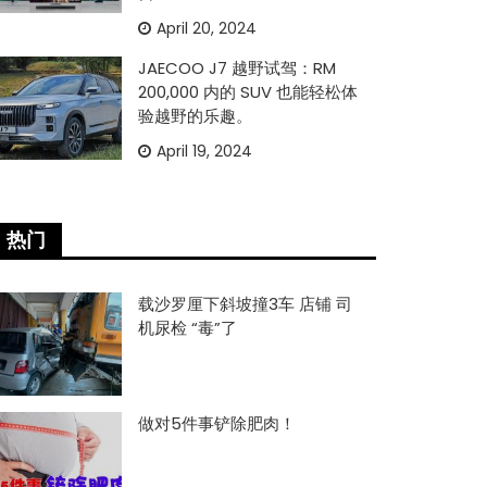
April 20, 2024
JAECOO J7 越野试驾：RM
200,000 内的 SUV 也能轻松体
验越野的乐趣。
April 19, 2024
热门
载沙罗厘下斜坡撞3车 店铺 司
机尿检 “毒”了
做对5件事铲除肥肉！