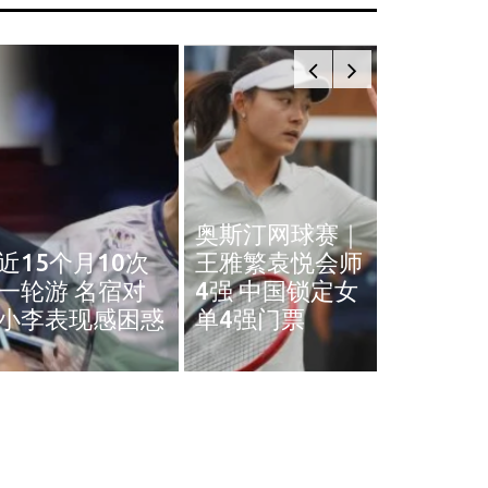
奥斯汀网球赛｜
近15个月10次
王雅繁袁悦会师
黄智勇
一轮游 名宿对
4强 中国锁定女
治背伤 
小李表现感困惑
单4强门票
英赛和