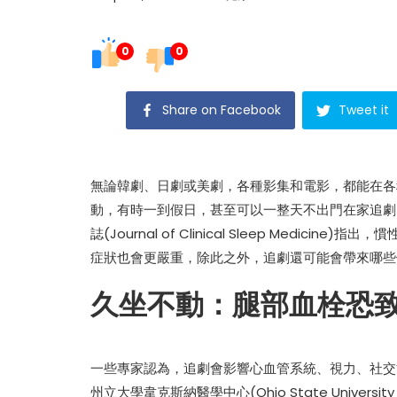
0
0
Share on Facebook
Tweet it
無論韓劇、日劇或美劇，各種影集和電影，都能在各
動，有時一到假日，甚至可以一整天不出門在家追劇
誌(Journal of Clinical Sleep Med
症狀也會更嚴重，除此之外，追劇還可能會帶來哪些
久坐不動：腿部血栓恐
一些專家認為，追劇會影響心血管系統、視力、社交
州立大學韋克斯納醫學中心(Ohio State University 