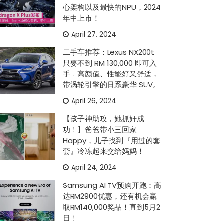
心架构以及最快的NPU，2024
年中上市！
April 27, 2024
二手车推荐：Lexus NX200t
只要不到 RM 130,000 即可入
手，高颜值、性能好又舒适，
带涡轮引擎的日系豪华 SUV。
April 26, 2024
【孩子神助攻，她抓奸成
功！】爸爸带小三回家
Happy，儿子找到『用过的套
套』冷冻起来交给妈妈！
April 24, 2024
Samsung AI TV预购开跑：高
达RM2900优惠，还有机会赢
取RM140,000奖品！直到5月2
日！