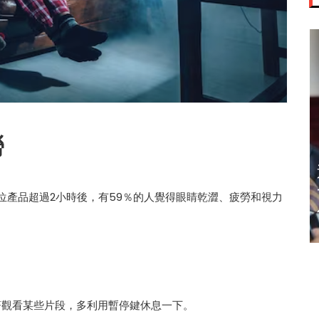
勞
迈亚密网球公开
赛 郑钦文 王欣
，使用數位產品超過2小時後，有59％的人覺得眼睛乾澀、疲勞和視力
瑜闯32强
著觀看某些片段，多利用暫停鍵休息一下。