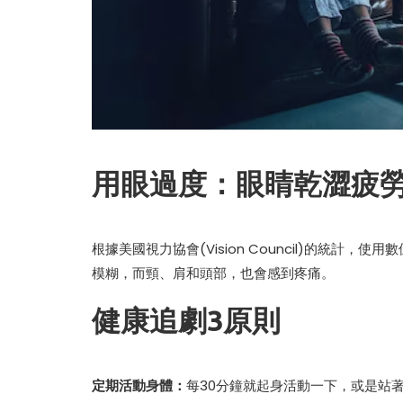
用眼過度：眼睛乾澀疲
根據美國視力協會(Vision Council)的統計
模糊，而頸、肩和頭部，也會感到疼痛。
健康追劇3原則
定期活動身體：
每30分鐘就起身活動一下，或是站