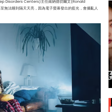
ep Disorders Centers)主任羅納德切爾文(Ronald
久，甚至無法睡到隔天天亮，因為電子螢幕發出的藍光，會擾亂人
赞大马
IU大马演唱会票价来了！最贵
VVIP门票RM949