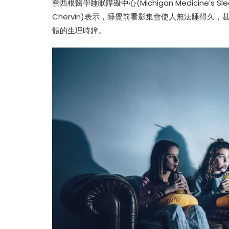
密西根醫學睡眠障礙中心(Michigan Medicine’s Sle
Chervin)表示，睡覺前看影集會使人無法睡得
體的生理時鐘。
热辣滚烫》3
苏永康将邀歌迷上台合唱！
映！
肉骨茶“全世界最好吃”