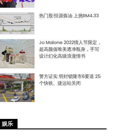
热门股:恒源炼油 上挑RM4.33
Jo Malone 2022情人节限定，
超高颜值唯美透净瓶身，手写
设计幻化高级浪漫情书
警方证实 明封锁隆市6要道 25
个快铁、捷运站关闭
娱乐