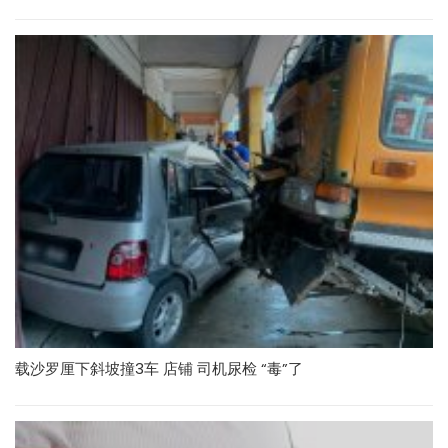
载沙罗厘下斜坡撞3车 店铺 司机尿检 “毒”了