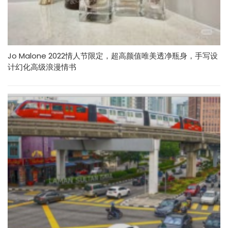
Jo Malone 2022情人节限定，超高颜值唯美透净瓶身，手写设
计幻化高级浪漫情书