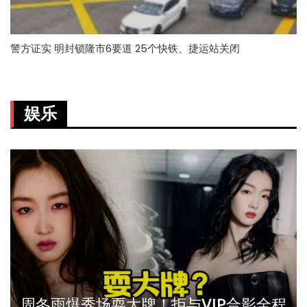
警方证实 明封锁隆市6要道 25个快铁、捷运站关闭
娱乐
周冬雨爆秀场耍大牌！拒与VIP合影全程