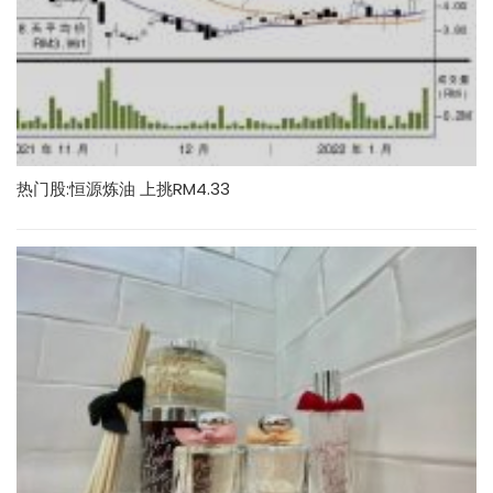
热门股:恒源炼油 上挑RM4.33