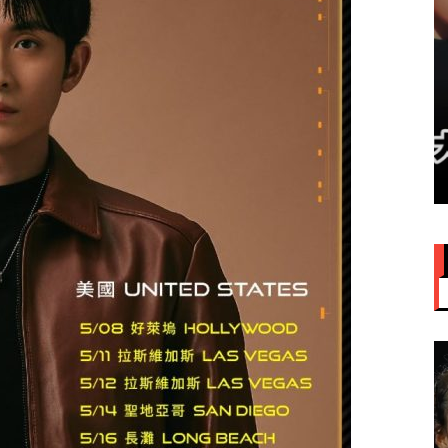
赞大马
IU大马演唱会票价来了！最贵
VVIP门票RM949