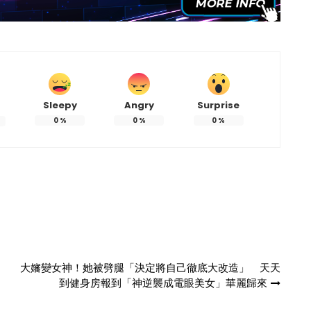
Sleepy
Angry
Surprise
0
%
0
%
0
%
大嬸變女神！她被劈腿「決定將自己徹底大改造」 天天
到健身房報到「神逆襲成電眼美女」華麗歸來