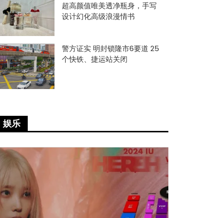
超高颜值唯美透净瓶身，手写
设计幻化高级浪漫情书
警方证实 明封锁隆市6要道 25
个快铁、捷运站关闭
娱乐