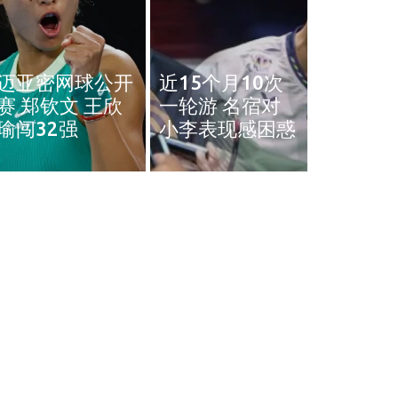
奥斯汀网球赛｜
近15个月10次
王雅繁袁悦会师
黄智勇
一轮游 名宿对
4强 中国锁定女
治背伤 
小李表现感困惑
单4强门票
英赛和