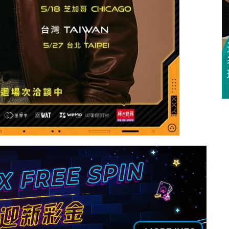
迈亚密网球公开
赛 郑钦文 王欣
瑜闯32强