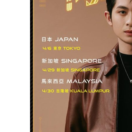
热辣滚烫》3
苏永康将邀歌迷上台合唱！
映！
肉骨茶“全世界最好吃”