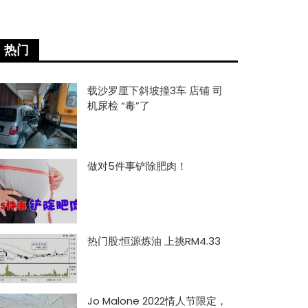
热门
载沙罗厘下斜坡撞3车 店铺 司
机尿检 “毒”了
做对5件事铲除肥肉！
热门股:恒源炼油 上挑RM4.33
Jo Malone 2022情人节限定，