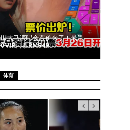
周冬雨爆秀场耍大牌！拒与VIP合
《唐人
影全程臭脸不配合
尚语贤
体育