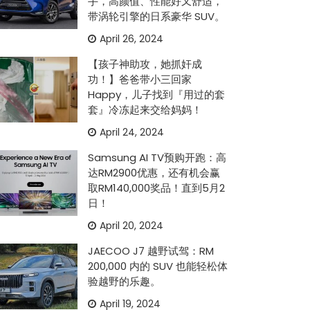
手，高颜值、性能好又舒适，
带涡轮引擎的日系豪华 SUV。
April 26, 2024
【孩子神助攻，她抓奸成
功！】爸爸带小三回家
Happy，儿子找到『用过的套
套』冷冻起来交给妈妈！
April 24, 2024
Samsung AI TV预购开跑：高
达RM2900优惠，还有机会赢
取RM140,000奖品！直到5月2
日！
April 20, 2024
JAECOO J7 越野试驾：RM
200,000 内的 SUV 也能轻松体
验越野的乐趣。
April 19, 2024