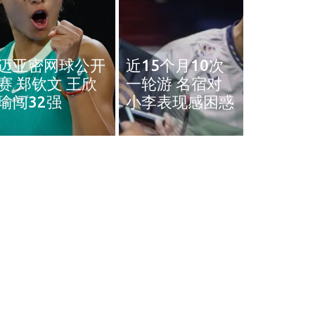
奥斯汀网球赛｜
近15个月10次
王雅繁袁悦会师
黄智勇
一轮游 名宿对
4强 中国锁定女
治背伤 
小李表现感困惑
单4强门票
英赛和