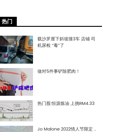
热门
载沙罗厘下斜坡撞3车 店铺 司
机尿检 “毒”了
做对5件事铲除肥肉！
热门股:恒源炼油 上挑RM4.33
Jo Malone 2022情人节限定，