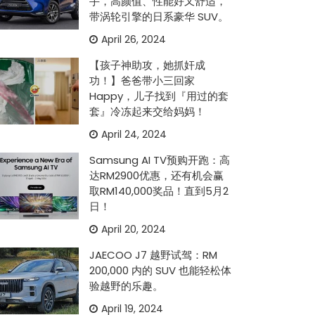
手，高颜值、性能好又舒适，
带涡轮引擎的日系豪华 SUV。
April 26, 2024
【孩子神助攻，她抓奸成
功！】爸爸带小三回家
Happy，儿子找到『用过的套
套』冷冻起来交给妈妈！
April 24, 2024
Samsung AI TV预购开跑：高
达RM2900优惠，还有机会赢
取RM140,000奖品！直到5月2
日！
April 20, 2024
JAECOO J7 越野试驾：RM
200,000 内的 SUV 也能轻松体
验越野的乐趣。
April 19, 2024