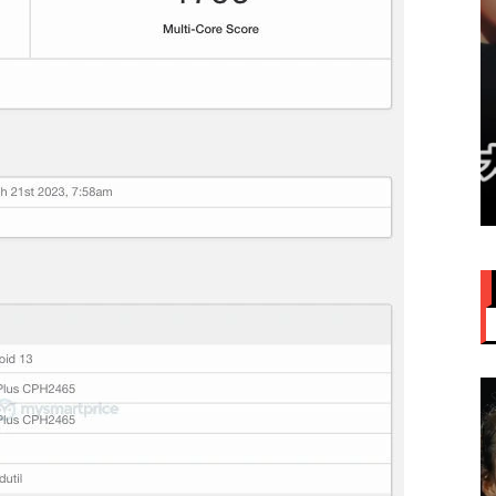
赞大马
IU大马演唱会票价来了！最贵
VVIP门票RM949