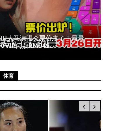
周冬雨爆秀场耍大牌！拒与VIP合
《唐人
影全程臭脸不配合
尚语贤
体育