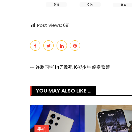
0
%
0
%
0
%
Post Views:
691
Post
连刺同学114刀致死 16岁少年 终身监禁
navigation
YOU MAY ALSO LIKE ...