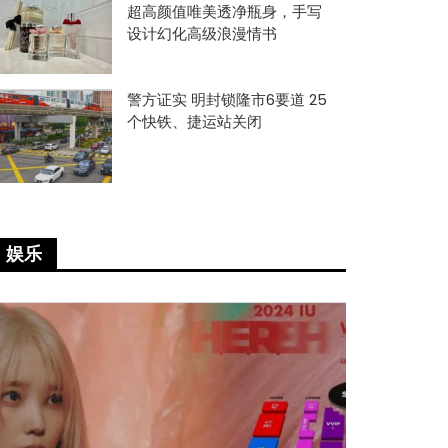
超高颜值唯美透净瓶身，手写
设计幻化高级浪漫情书
警方证实 明封锁隆市6要道 25
个快铁、捷运站关闭
娱乐