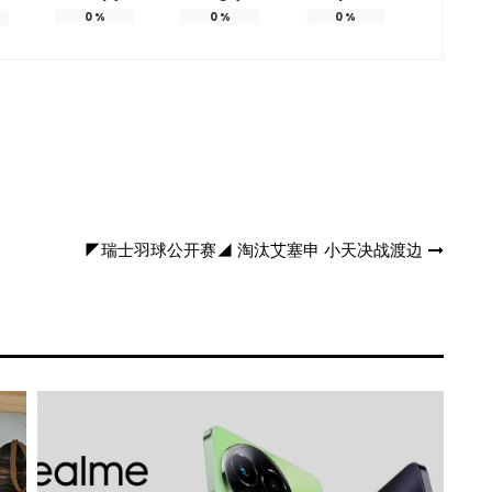
0
%
0
%
0
%
◤瑞士羽球公开赛◢ 淘汰艾塞申 小天决战渡边