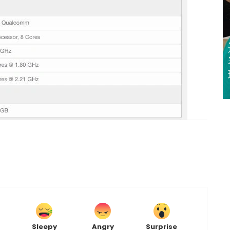
迈亚密网球公开
赛 郑钦文 王欣
瑜闯32强
Sleepy
Angry
Surprise