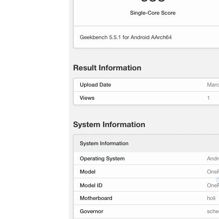
热辣滚烫》3
苏永康将邀歌迷上台合唱！
映！
肉骨茶“全世界最好吃”