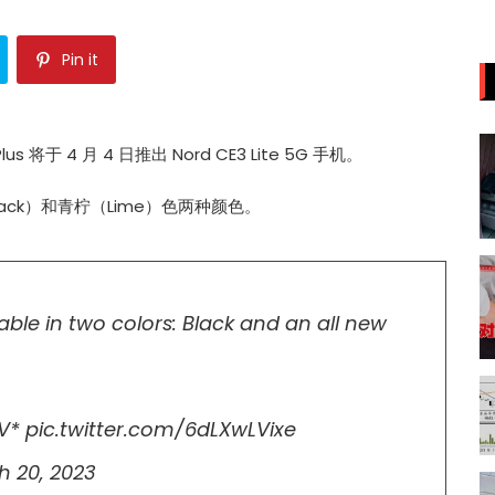
Pin it
将于 4 月 4 日推出 Nord CE3 Lite 5G 手机。
ck）和青柠（Lime）色两种颜色。
lable in two colors: Black and an all new
2V*
pic.twitter.com/6dLXwLVixe
h 20, 2023