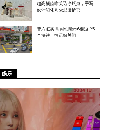
超高颜值唯美透净瓶身，手写
设计幻化高级浪漫情书
警方证实 明封锁隆市6要道 25
个快铁、捷运站关闭
娱乐