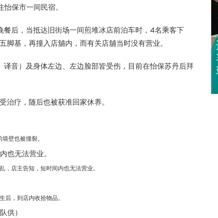
住怡保市一间民宿。
晚餐后，当抵达旧街场一间煎堆冰店前泊车时，4名乘客下
五脚基，再撞入店舖内，而有关店舖当时没有营业。
迈亚密网球公开
赛 郑钦文 王欣
岁、译音）及身体左边、左边脸部皆受伤，目前在怡保苏丹后拜
瑜闯32强
受治疗，随后也被获准回家休养。
的墙壁也被撞裂。
乱，店主告知，短时间内也无法营业。
生后，到店内收拾物品。