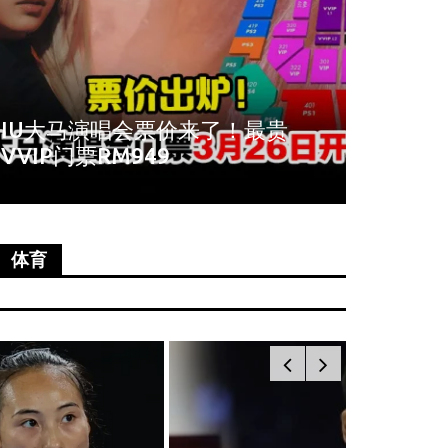
周冬雨爆秀场耍大牌！拒与VIP合
《唐人
影全程臭脸不配合
尚语贤
体育