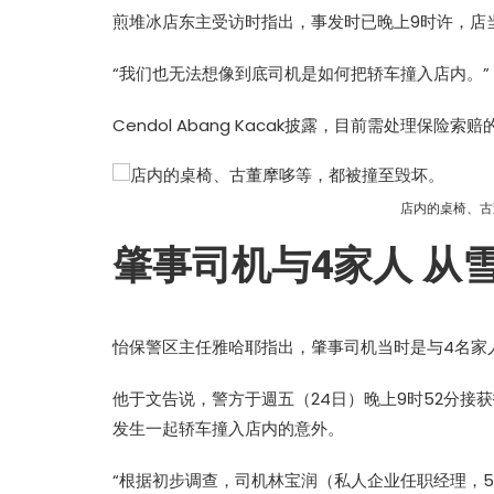
煎堆冰店东主受访时指出，事发时已晚上9时许，店
“我们也无法想像到底司机是如何把轿车撞入店内。”
Cendol Abang Kacak披露，目前需处理保
热辣滚烫》3
苏永康将邀歌迷上台合唱！
映！
肉骨茶“全世界最好吃”
店内的桌椅、古
肇事司机与4家人 从
怡保警区主任雅哈耶指出，肇事司机当时是与4名家
他于文告说，警方于週五（24日）晚上9时52分
发生一起轿车撞入店内的意外。
“根据初步调查，司机林宝润（私人企业任职经理，5