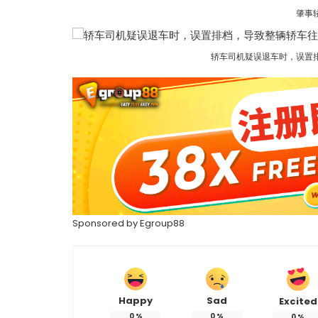
肇事
轿车司机疑误退车时，误置
Sponsored by
Egroup88
Happy
Sad
Excited
0
%
0
%
0
%