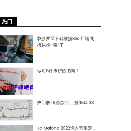
热门
载沙罗厘下斜坡撞3车 店铺 司
机尿检 “毒”了
做对5件事铲除肥肉！
热门股:恒源炼油 上挑RM4.33
Jo Malone 2022情人节限定，