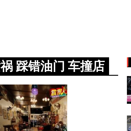
祸 踩错油门 车撞店