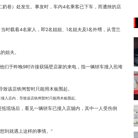
二奶巷）处发生。事发时，车内4名乘客已下车，而遭殃的店
当时载着4名家人，即2名姐姐、1名姐夫及1名外甥，从雪兰
机的姐夫。
他们于昨晚9时许接获隔壁店家的来电，指一辆轿车撞入煎堆
车撞入店内，导致该店铁闸暂时只能用木板围起。
他与家人赶抵现场后，看见一辆轿车已撞入店舖内，其中一人受伤倒
想到就遇上这样的事情。”