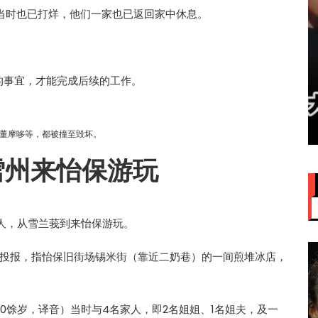
当时也已打烊，他们一家也已返回家中休息。
险索赔的事宜，才能完成后续的工作。
赞大马
IU大马演唱会票价来了！最贵
VVIP门票RM949
董摩哆等，都被撞至毁坏。
雪州来怡保游玩
人，从雪兰莪到来怡保游玩。
接获投报，指怡保旧街场锡米街（靠近二奶巷）的一间煎堆冰店，
0馀岁，译音）当时与4名家人，即2名姐姐、1名姐夫，及一