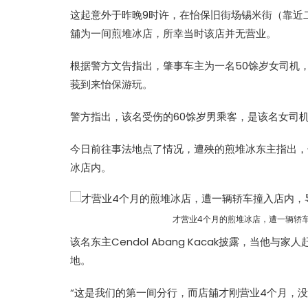
这起意外于昨晚9时许，在怡保旧街场锡米街（靠近
舖为一间煎堆冰店，所幸当时该店并无营业。
根据警方文告指出，肇事车主为一名50馀岁女司机，
莪到来怡保游玩。
警方指出，该名受伤的60馀岁男乘客，是该名女司
今日前往事法地点了情况，遭殃的煎堆冰东主指出，
冰店内。
才营业4个月的煎堆冰店，遭一辆轿
该名东主Cendol Abang Kacak披露，当
地。
“这是我们的第一间分行，而店舖才刚营业4个月，没