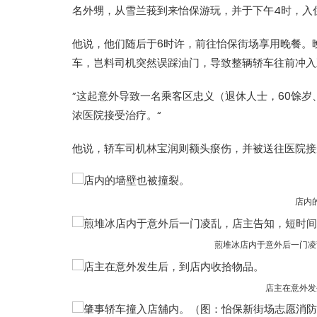
名外甥，从雪兰莪到来怡保游玩，并于下午4时，入
他说，他们随后于6时许，前往怡保街场享用晚餐。
车，岂料司机突然误踩油门，导致整辆轿车往前冲入
”这起意外导致一名乘客区忠义（退休人士，60馀
浓医院接受治疗。“
他说，轿车司机林宝润则额头瘀伤，并被送往医院接
店内
煎堆冰店内于意外后一门凌
店主在意外发