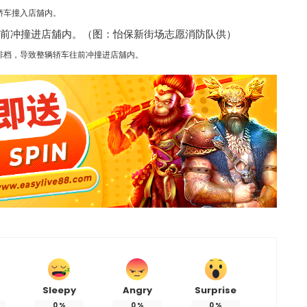
轿车撞入店舖内。
排档，导致整辆轿车往前冲撞进店舖内。
Sleepy
Angry
Surprise
0
%
0
%
0
%