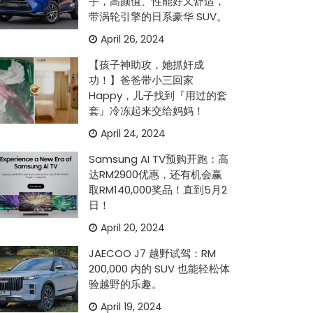
手，高颜值、性能好又舒适，
带涡轮引擎的日系豪华 SUV。
April 26, 2024
【孩子神助攻，她抓奸成
功！】爸爸带小三回家
Happy，儿子找到『用过的套
套』冷冻起来交给妈妈！
April 24, 2024
Samsung AI TV预购开跑：高
达RM2900优惠，还有机会赢
取RM140,000奖品！直到5月2
日！
April 20, 2024
JAECOO J7 越野试驾：RM
200,000 内的 SUV 也能轻松体
验越野的乐趣。
April 19, 2024