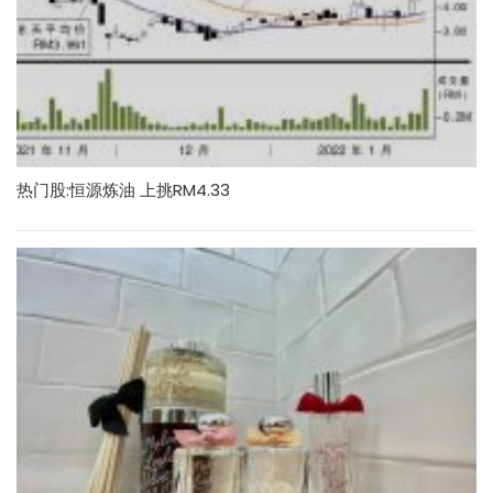
热门股:恒源炼油 上挑RM4.33