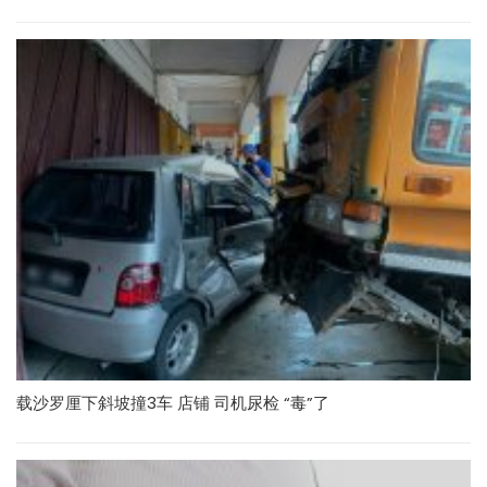
载沙罗厘下斜坡撞3车 店铺 司机尿检 “毒”了