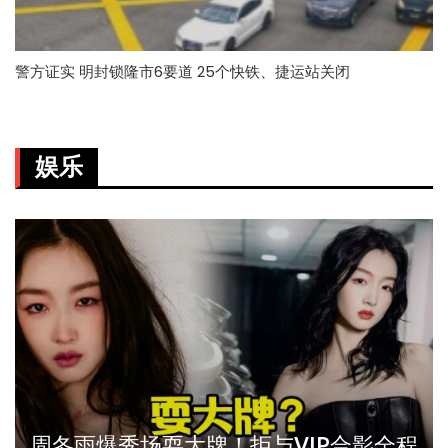
警方证实 明封锁隆市6要道 25个快铁、捷运站关闭
娱乐
周冬雨爆秀场耍大牌！拒与VIP合影全程