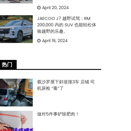
April 20, 2024
JAECOO J7 越野试驾：RM
200,000 内的 SUV 也能轻松体
验越野的乐趣。
April 19, 2024
热门
载沙罗厘下斜坡撞3车 店铺 司
机尿检 “毒”了
做对5件事铲除肥肉！