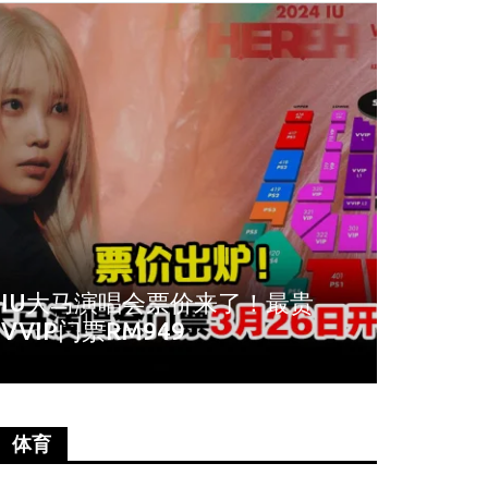
周冬雨爆秀场耍大牌！拒与VIP合
《唐人
影全程臭脸不配合
尚语贤
体育