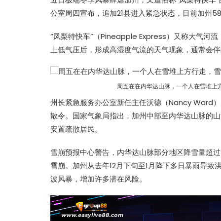
公室周四宣布，追加21县进入紧急状态，目前加州5
“
凤梨特快车
”（
Pineapple Express
）又称大气河流（A
上低气压后，形成高湿度气流的天气现象，通常会伴
周五在在内华达山脉，一个人在雪堆上
州长紧急服务办公室新任主任沃德（Nancy War
散令。国家气象局指出，加州中部至内华达山脉的山
安置疏散居民。
雪崩预报中心警告，内华达山脉部分地区降雪量超过
雪崩。加州从去年12月下旬至1月降下多日暴雨导
波风暴，增加许多潜在风险。