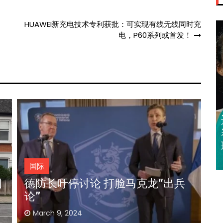
HUAWEI新充电技术专利获批：可实现有线无线同时充
电，P60系列或首发！
迈亚密网球公开
赛 郑钦文 王欣
瑜闯32强
国际
法农民封堵巴黎凯旋门 警逮66示威
者
March 2, 2024