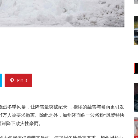
Pin it
强烈
冬季风暴
，让降雪量突破纪录 ，接续的
融雪
与暴雨更引发
近1万人被要求撤离。除此之外，加州还面临一波俗称“
凤梨特快
西岸降下致灾性豪雨。
”的大气河流侵袭带来暴雨，使加州各地受灾严重。加州州长办