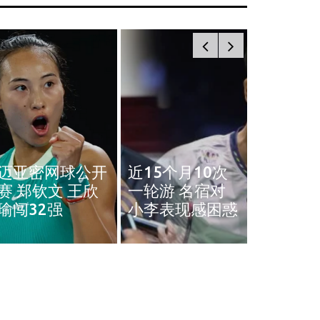
奥斯汀网球赛｜
近15个月10次
王雅繁袁悦会师
黄智勇
一轮游 名宿对
4强 中国锁定女
治背伤 
小李表现感困惑
单4强门票
英赛和
国际
国际
中国女留学生伦敦遇刺亡 同校美国
德防长吁
男子被控谋杀
论”
March 28, 2024
March 9, 