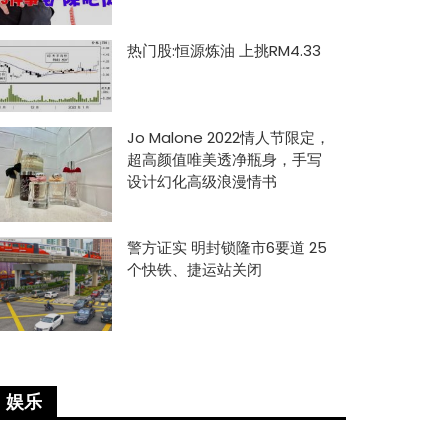
热门股:恒源炼油 上挑RM4.33
Jo Malone 2022情人节限定，
超高颜值唯美透净瓶身，手写
设计幻化高级浪漫情书
警方证实 明封锁隆市6要道 25
个快铁、捷运站关闭
娱乐