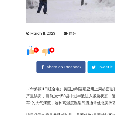
March 11, 2023
国际
0
0
Share on Facebook
Tweet it
（华盛顿11日综合电）美国加利福尼亚州上周起面临
严重
洪灾
，目前加州58县中过半数进入紧急状态，
车
”的大气河流，这种高湿度温暖气流通常使北美洲
近日极端
冬季风暴
肆虐加州，又遭俗称“
凤梨特快车