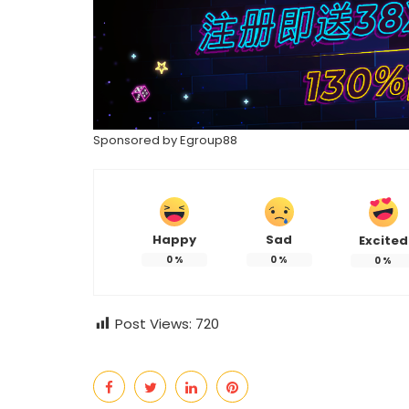
Sponsored by
Egroup88
Happy
Sad
Excited
热辣滚烫》3
苏永康将邀歌迷上台合唱！
0
%
0
%
0
%
映！
肉骨茶“全世界最好吃”
Post Views:
720