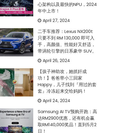
心架构以及最快的NPU，2024
年中上市！
April 27, 2024
二手车推荐：Lexus NX200t
只要不到 RM 130,000 即可入
手，高颜值、性能好又舒适，
带涡轮引擎的日系豪华 SUV。
April 26, 2024
【孩子神助攻，她抓奸成
功！】爸爸带小三回家
Happy，儿子找到『用过的套
套』冷冻起来交给妈妈！
April 24, 2024
Samsung AI TV预购开跑：高
达RM2900优惠，还有机会赢
取RM140,000奖品！直到5月2
日！