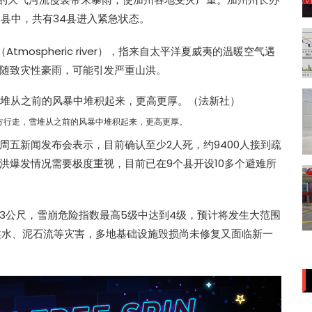
8县中，共有34县进入紧急状态。
tmospheric river），指来自太平洋夏威夷的温暖空气遇
随致灾性豪雨，可能引发严重山洪。
方行走，雪堆从之前的风暴中堆积起来，更高更厚。
d）周五新闻发布会表示，目前确认至少2人死，约9400人接到疏
洪爆发情况需要极度重视，目前已在9个县开设10多个避难所
3公尺，雪崩危险指数最高5级中达到4级，预计将发生大范围
致洪水、泥石流等灾害，多地基础设施毁损尚未修复又面临新一