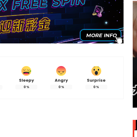
Sleepy
Angry
Surprise
赞大马
IU大马演唱会票价来了！最贵
0
%
0
%
0
%
VVIP门票RM949