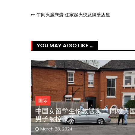
Post
午间火魔来袭 住家起火殃及隔壁店屋
navigation
YOU MAY ALSO LIKE ...
国际
同校美国
德防长吁停讨论 打脸马克龙“出兵
论”
March 9, 2024