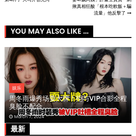
navigation
揪真相狂酸「根本吃軟飯＋騙
流量」他反擊了
YOU MAY ALSO LIKE ...
娱乐
周冬雨爆秀场耍大牌！拒与VIP合影全程
臭脸不配合
March 7, 2024
最新