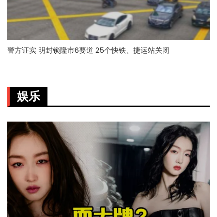
警方证实 明封锁隆市6要道 25个快铁、捷运站关闭
娱乐