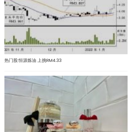
热门股:恒源炼油 上挑RM4.33