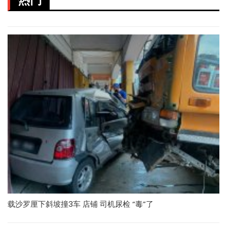
载沙罗厘下斜坡撞3车 店铺 司机尿检 “毒”了