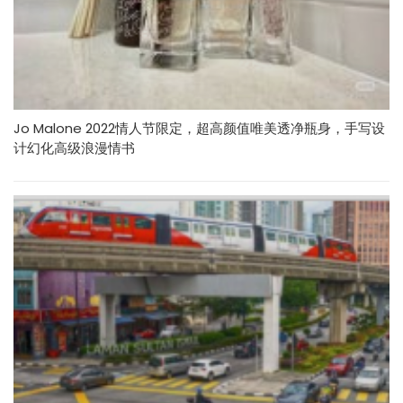
Jo Malone 2022情人节限定，超高颜值唯美透净瓶身，手写设
计幻化高级浪漫情书