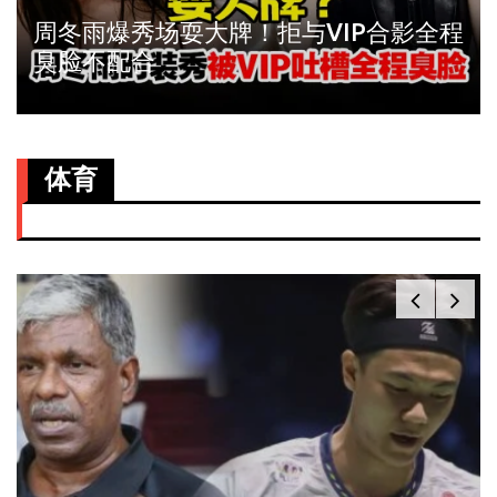
周冬雨爆秀场耍大牌！拒与VIP合影全程
臭脸不配合
体育