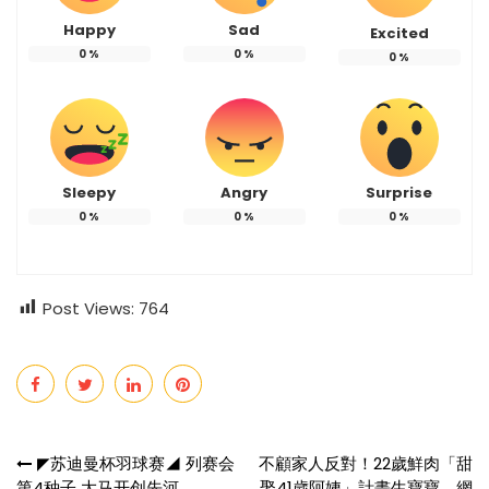
Happy
Sad
Excited
0
%
0
%
0
%
Sleepy
Angry
Surprise
0
%
0
%
0
%
Post Views:
764
Post
◤苏迪曼杯羽球赛◢ 列赛会
不顧家人反對！22歲鮮肉「甜
第4种子 大马开创先河
娶41歲阿姨」計畫生寶寶 網