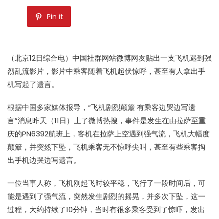
Pin it
（北京12日综合电）中国社群网站微博网友贴出一支飞机遇到强
烈乱流影片，影片中乘客随着飞机起伏惊呼，甚至有人拿出手
机写起了遗言。
根据中国多家媒体报导，“飞机剧烈颠簸 有乘客边哭边写遗
言”消息昨天（11日）上了微博热搜，事件是发生在由拉萨至重
庆的PN6392航班上，客机在拉萨上空遇到强气流，飞机大幅度
颠簸，并突然下坠，飞机乘客无不惊呼尖叫，甚至有些乘客掏
出手机边哭边写遗言。
一位当事人称，飞机刚起飞时较平稳，飞行了一段时间后，可
能是遇到了强气流，突然发生剧烈的摇晃，并多次下坠，这一
过程，大约持续了10分钟，当时有很多乘客受到了惊吓，发出