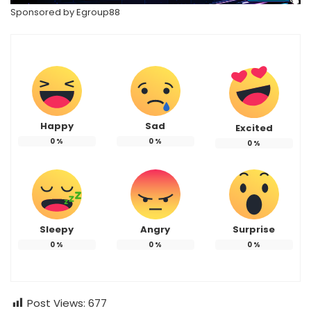
Sponsored by
Egroup88
Happy
Sad
Excited
0
%
0
%
0
%
Sleepy
Angry
Surprise
0
%
0
%
0
%
Post Views:
677