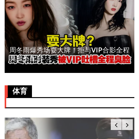
周冬雨爆秀场耍大牌！拒与VIP合影全程
臭脸不配合
体育