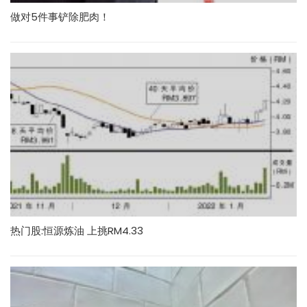
做对5件事铲除肥肉！
热门股:恒源炼油 上挑RM4.33