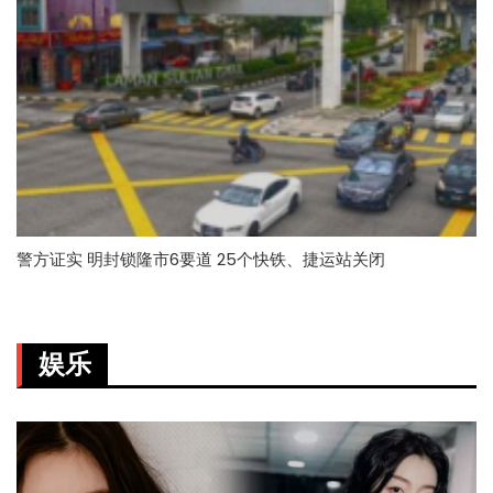
警方证实 明封锁隆市6要道 25个快铁、捷运站关闭
娱乐