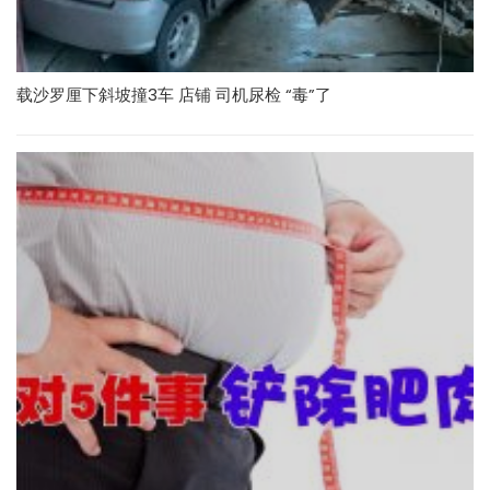
载沙罗厘下斜坡撞3车 店铺 司机尿检 “毒”了