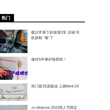
热门
载沙罗厘下斜坡撞3车 店铺 司
机尿检 “毒”了
做对5件事铲除肥肉！
热门股:恒源炼油 上挑RM4.33
Jo Malone 2022情人节限定，