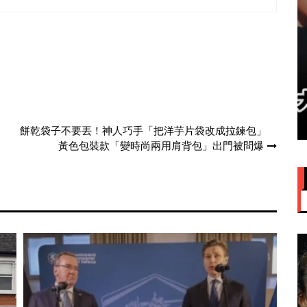
台合唱！赞大马
IU大马演唱会票价来了！最
吃”
VVIP门票RM949
餅乾袋子不要丟！神人巧手「把洋芋片袋改成拉鍊包」
黃色包裝款「變時尚兩用肩背包」出門被問爆