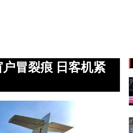
户冒裂痕 日客机紧