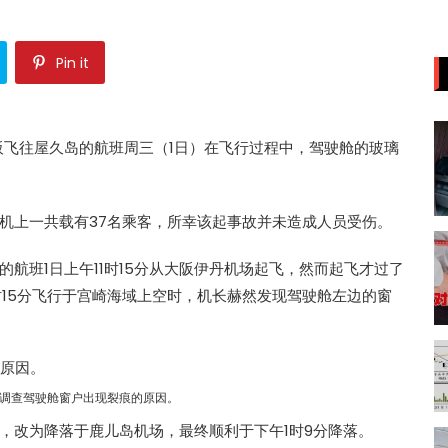
Pin it
阪飞往屋久岛的航班周三（1日）在飞行过程中，驾驶舱的玻璃
机上一共载有37名乘客，所幸该起事故并未造成人员受伤。
航班1日上午11时15分从大阪伊丹机场起飞，然而起飞才过了
时15分飞行于宫崎海域上空时，机长赫然发现驾驶舱左边的窗
调查驾驶舱窗户出现裂痕的原因。
，改为降落于鹿儿岛机场，最终顺利于下午1时9分降落。