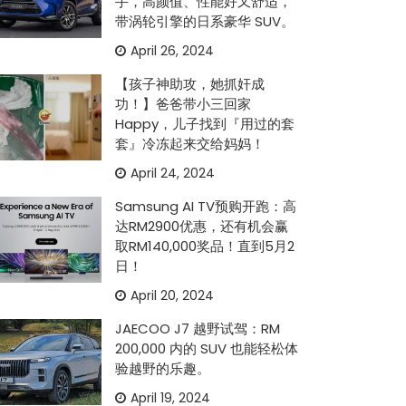
手，高颜值、性能好又舒适，
带涡轮引擎的日系豪华 SUV。
April 26, 2024
【孩子神助攻，她抓奸成
功！】爸爸带小三回家
Happy，儿子找到『用过的套
套』冷冻起来交给妈妈！
April 24, 2024
Samsung AI TV预购开跑：高
达RM2900优惠，还有机会赢
取RM140,000奖品！直到5月2
日！
April 20, 2024
JAECOO J7 越野试驾：RM
200,000 内的 SUV 也能轻松体
验越野的乐趣。
April 19, 2024