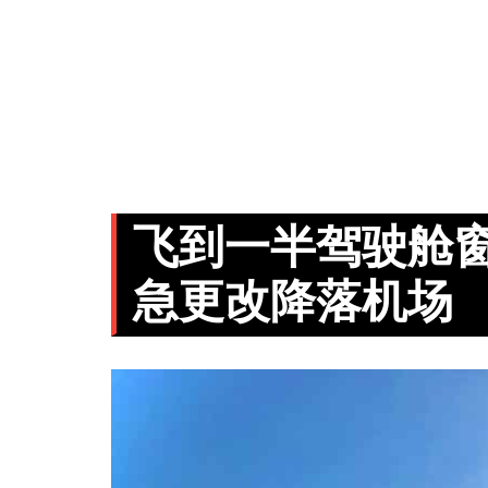
飞到一半驾驶舱窗
急更改降落机场