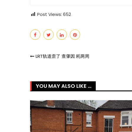
Post Views:
652
新电影《热辣滚烫》3
苏永康将邀歌迷上
来西亚上映！
肉骨茶“全世界最好
Post
LRT轨道歪了 查肇因 耗两周
navigation
YOU MAY ALSO LIKE ...