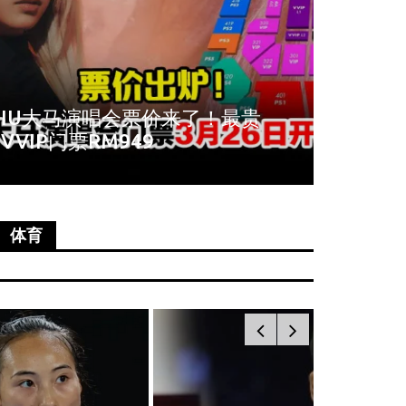
贵
周冬雨爆秀场耍大牌！拒与VIP合
影全程臭脸不配合
体育