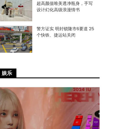
超高颜值唯美透净瓶身，手写
设计幻化高级浪漫情书
警方证实 明封锁隆市6要道 25
个快铁、捷运站关闭
娱乐